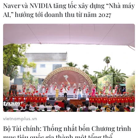
Naver và NVIDIA tăng tốc xây dựng “Nhà máy
AI,” hướng tới doanh thu từ năm 2027
Tổng Bí thư gặp mặt các đại biểu cựu
thanh niên xung phong
26/08/2014 07:13
Tại buổi gặp mặt, Tổng Bí thư khẳng định trách nhiệm
của Đảng, Nhà nước về trong công tác chăm sóc, giải
quyết chế độ chính sách cho các cựu thanh niên xung
phong.
vietnamplus.vn
Bộ Tài chính: Thống nhất bốn Chương trình
mục tiêu quốc gia thành một tổng thể