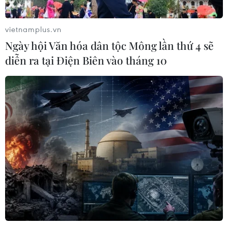
vietnamplus.vn
Ngày hội Văn hóa dân tộc Mông lần thứ 4 sẽ
TIN CÙNG CHUYÊN MỤC
diễn ra tại Điện Biên vào tháng 10
7 học sinh đội tuyển Việt Nam đoạt
huy chương tại Olympic AI quốc tế
07/08/2026 15:27
Áp thấp nhiệt đới trên vịnh Bắc Bộ sẽ
gây ảnh hưởng thế nào tới Việt Nam?
07/08/2026 14:38
Cảnh sát giao thông triển khai chiến