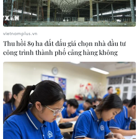
Đã xác định phương tiện khiến hàng
loạt ôtô thủng lốp trên cao tốc Bắc-
Nam
vietnamplus.vn
07/08/2026 10:03
Thu hồi 89 ha đất đấu giá chọn nhà đầu tư
công trình thành phố cảng hàng không
An Giang: Kịp thời hỗ trợ các hộ dân
bị cháy nhà tại xóm Chăm La Ma
07/08/2026 09:52
Đồng chí Lê Quang Đạo - nhà lãnh
đạo tài năng của Đảng và cách mạng
Việt Nam
07/08/2026 09:49