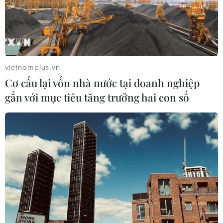
TIN LIÊN QUAN
vietnamplus.vn
Cơ cấu lại vốn nhà nước tại doanh nghiệp
gắn với mục tiêu tăng trưởng hai con số
Ngọn lửa nhiệt huyết thanh niên xung
phong tiếp quản Thủ đô
05/10/2014 14:27