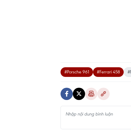
#Porsche 961
#Ferrari 458
#