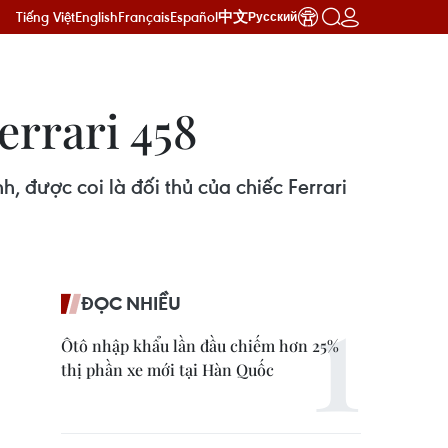
Tiếng Việt
English
Français
Español
中文
Русский
errari 458
 được coi là đối thủ của chiếc Ferrari
ĐỌC NHIỀU
Ôtô nhập khẩu lần đầu chiếm hơn 25%
thị phần xe mới tại Hàn Quốc