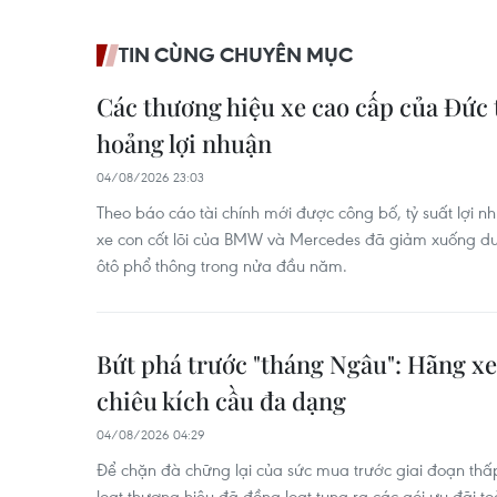
TIN CÙNG CHUYÊN MỤC
Các thương hiệu xe cao cấp của Đức
hoảng lợi nhuận
04/08/2026 23:03
Theo báo cáo tài chính mới được công bố, tỷ suất lợi 
xe con cốt lõi của BMW và Mercedes đã giảm xuống dư
ôtô phổ thông trong nửa đầu năm.
Bứt phá trước "tháng Ngâu": Hãng xe
chiêu kích cầu đa dạng
04/08/2026 04:29
Để chặn đà chững lại của sức mua trước giai đoạn th
loạt thương hiệu đã đồng loạt tung ra các gói ưu đãi t