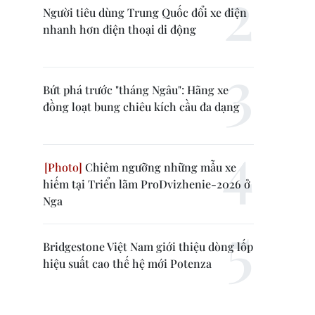
Người tiêu dùng Trung Quốc đổi xe điện
nhanh hơn điện thoại di động
Bứt phá trước "tháng Ngâu": Hãng xe
đồng loạt bung chiêu kích cầu đa dạng
Chiêm ngưỡng những mẫu xe
hiếm tại Triển lãm ProDvizhenie-2026 ở
Nga
Bridgestone Việt Nam giới thiệu dòng lốp
hiệu suất cao thế hệ mới Potenza