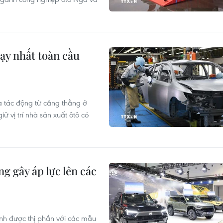
hạy nhất toàn cầu
à tác động từ căng thẳng ở
ữ vị trí nhà sản xuất ôtô có
g gây áp lực lên các
nh được thị phần với các mẫu