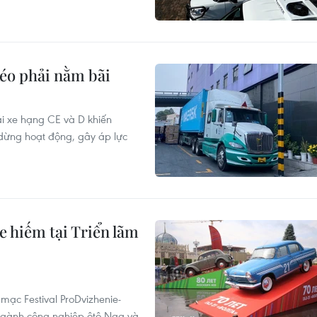
kéo phải nằm bãi
lái xe hạng CE và D khiến
dừng hoạt động, gây áp lực
hiếm tại Triển lãm
mạc Festival ProDvizhenie-
 ngành công nghiệp ôtô Nga và