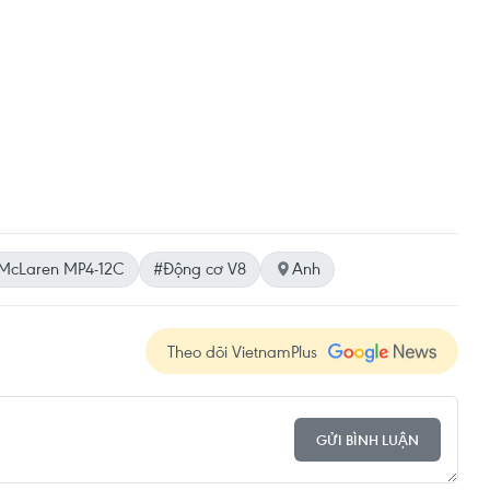
McLaren MP4-12C
#Động cơ V8
Anh
Theo dõi VietnamPlus
GỬI BÌNH LUẬN