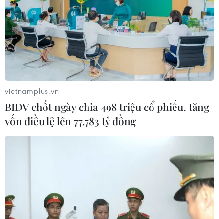
06/08/2026 09:00
Dự án mở rộng đường Nguyễn Tuân
tăng kết nối khu vực phía Tây Nam
Hà Nội
06/08/2026 08:19
vietnamplus.vn
BIDV chốt ngày chia 498 triệu cổ phiếu, tăng
Ninh Bình phê duyệt hơn 500 tỷ
vốn điều lệ lên 77.783 tỷ đồng
đồng xây dựng nhà chung cư cho
thuê
06/08/2026 08:09
Xem thêm