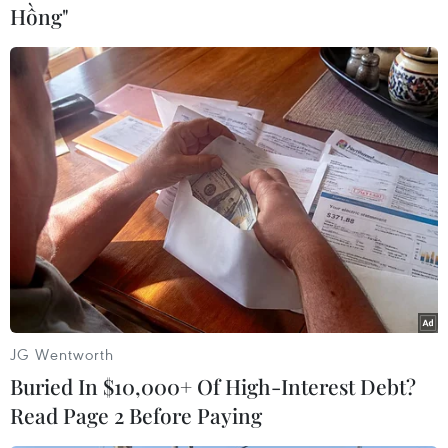
Hồng"
#tin tức thời sự
#tin tức hot
TP. Đà Nẵng
Quảng Nam
Theo dõi VietnamPlus
TIN LIÊN QUAN
JG Wentworth
Buried In $10,000+ Of High-Interest Debt?
Read Page 2 Before Paying