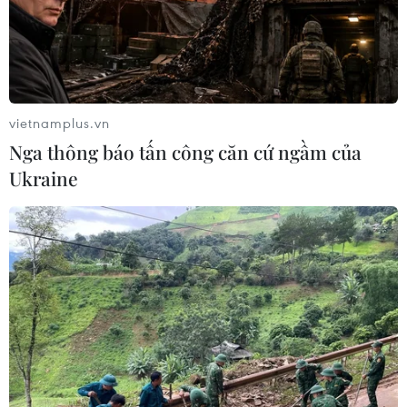
Cần Thơ xem xét đề xuất xây dựng Tổ
hợp Giáo dục-Đào tạo 636 tỷ đồng
06/08/2026 13:24
vietnamplus.vn
Nga thông báo tấn công căn cứ ngầm của
Ukraine
Mưa lớn gây ngập lụt, chia cắt nhiều
khu vực ở Nghệ An
06/08/2026 13:06
Đắk Lắk truy quét, xử lý tình trạng
phá rừng, lấn chiếm đất rừng
06/08/2026 12:36