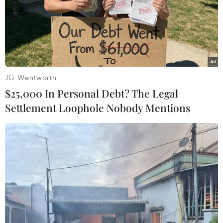
11/04/2017 08:45
Sau khi được cá Bà Bằng (còn gọi là Bà thần Nam Hải),
chiều dài 2,6m, ngang 2,5m và bề dày 50cm, trọng
lượng hơn 400kg lụy vào tàu, các ngư dân đã trúng
đậm luồng cá bán được hơn 300 triệu đồng.
JG Wentworth
$25,000 In Personal Debt? The Legal
Settlement Loophole Nobody Mentions