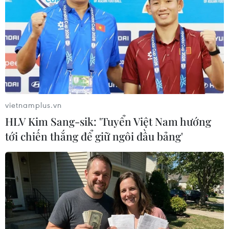
15 tấn trôi dạt vào bờ biển của Diễn Thịnh.
vietnamplus.vn
HLV Kim Sang-sik: 'Tuyển Việt Nam hướng
tới chiến thắng để giữ ngôi đầu bảng'
Cá Bà Bằng khổng lồ 400kg lụy tàu, ngư
dân trúng đậm luồng cá