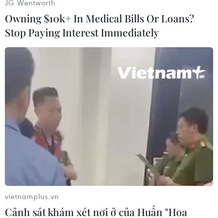
JG Wentworth
(TTXVN/Vietnam+)
Owning $10k+ In Medical Bills Or Loans?
Stop Paying Interest Immediately
#Dịch vụ tang lễ
#Quảng Nam
#Cá voi
vietnamplus.vn
#Cá voi dạt bờ
#tin tức
#tin tức mới nhất
Cảnh sát khám xét nơi ở của Huấn "Hoa
#tin tức 24h
#tin tức mới nhất trong ngày