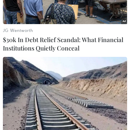
JG Wentworth
$30k In Debt Relief Scandal: What Financial
Institutions Quietly Conceal
Con cá voi trôi dạt vào bờ được người dân thôn Trung Phường
làm lễ mai táng. (Ảnh: TTXVN phát)
Khoảng 6 giờ ngày 6/7, nhiều người dân thôn
Trung Phường, xã Duy Hải, huyện Duy Xuyên,
tỉnh Quảng Nam khi đang tắm ở bãi biển gần