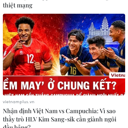
thiệt mạng
vietnamplus.vn
Nhận định Việt Nam vs Campuchia: Vì sao
thầy trò HLV Kim Sang-sik cần giành ngôi
đầu bảng?