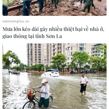
Sẽ thi công đồng loạt Dự án cao tốc
Vinh-Thanh Thủy trong tháng 9
vietnamplus.vn
06/08/2026 12:25
Mưa lớn kéo dài gây nhiều thiệt hại về nhà ở,
giao thông tại tỉnh Sơn La
Chưa đầu tư mở rộng Quốc lộ 1 đoạn
Bạc Liêu-Cà Mau giai đoạn 2026-
2030
06/08/2026 12:24
Tuyên Quang khẩn trương khắc
phục sạt lở trên các tuyến giao thông
06/08/2026 11:54