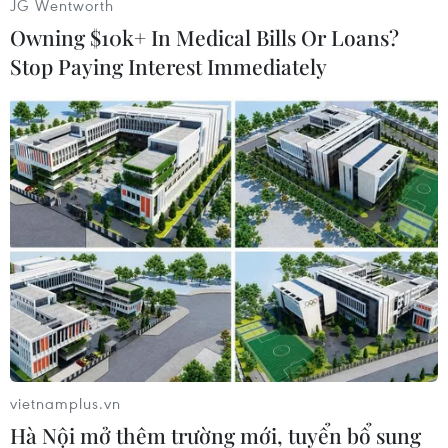
JG Wentworth
Owning $10k+ In Medical Bills Or Loans?
Stop Paying Interest Immediately
#Quảng Ngãi
#Tàu cá
#Ngư dân
#Biên phòng
Quảng Ngãi
Theo dõi VietnamPlus
vietnamplus.vn
Hà Nội mở thêm trường mới, tuyển bổ sung