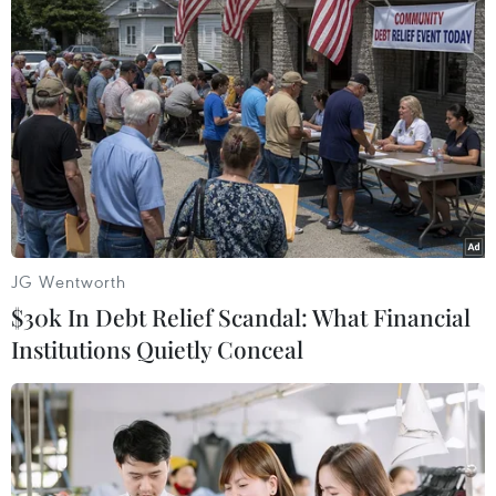
Phát huy vai trò KOL, KOC trong xây
dựng không gian mạng văn minh, an
toàn
10/08/2026 12:15
Phát hiện, quy tập được 256 bộ hài
cốt liệt sỹ tại Công viên Lê Thị Riêng
10/08/2026 12:07
JG Wentworth
$30k In Debt Relief Scandal: What Financial
Institutions Quietly Conceal
Thành phố Hồ Chí Minh bắn pháo
hoa tại 7 điểm chào mừng 81 năm
Quốc khánh
10/08/2026 12:00