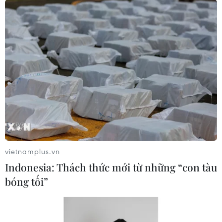
Bàn giao khoảng 260ha đất phục vụ 3
đường kết nối sân bay Long Thành
10/08/2026 09:07
Lào Cai: Khởi tố 2 đối tượng
làm giả gạo Séng Cù, thu giữ hơn 22
tấn
10/08/2026 08:59
vietnamplus.vn
Indonesia: Thách thức mới từ những “con tàu
Xem thêm
bóng tối”