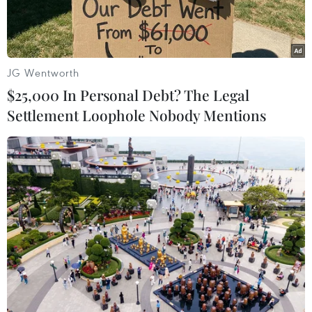
xã Phổ Thạnh, huyệnĐức Phổ, trên đường chạy
vào cửa biển Sa Huỳnh bị mắc cạn, sau đó bị
sóng to, gió lớnđánh chìm.
JG Wentworth
Ông Trần Em, Phó Chủ tịch Ủy ban Nhân dân
$25,000 In Personal Debt? The Legal
huyện Đức Phổ (Quảng Ngãi) chobiết nhờ phát
Settlement Loophole Nobody Mentions
hiện kịp thời nên 11 ngư dân đi trên tàu cá này
đã được cán bộ,chiến sĩ đồn Biên phòng 304 Sa
Huỳnh cùng với nhân dân địa phương cứu và
đưavào bờ an toàn.
Chiếc tàu cá bị hư hỏng nặng, thiệt hại khoảng
200 triệu đồng.
Được biết, cửa biển Sa Huỳnh được đầu tư trên
40 tỷ đồng để nạo vét, thôngluồng và xây kè