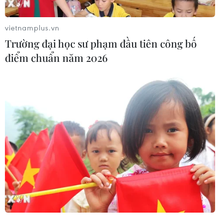
vietnamplus.vn
Trường đại học sư phạm đầu tiên công bố
điểm chuẩn năm 2026
Quảng Ninh: Khắc phục hậu quả bão số 1,
sớm khôi phục cấp điện cho Cô Tô
05/07/2026 02:25
Tại Móng Cái, mưa lớn kèm gió giật cấp 9-10 đã làm