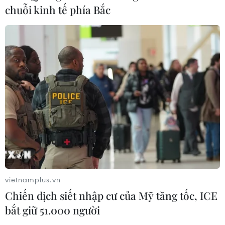
chuỗi kinh tế phía Bắc
CƠ QUAN CHỦ QUẢN: THÔNG TẤN XÃ VIỆT NAM
Tổng Biên tập: TRẦN TIẾN DUẨN
Phó Tổng Biên tập: NGUYỄN THỊ TÁM, KHÚC THANH
THỦY
Sở hữu trí tuệ
Quy định sử dụng
RSS
Hỗ trợ
Ngôn ngữ
TTXVN
Dịch vụ tin
Quảng cáo
Liên hệ
vietnamplus.vn
Chiến dịch siết nhập cư của Mỹ tăng tốc, ICE
bắt giữ 51.000 người
Giấy phép số: 1374/GP-BTTTT do Bộ Thông tin và Truyền thông