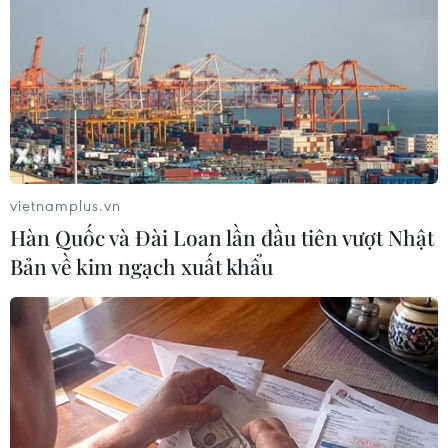
(TTXVN/Vietnam+)
vietnamplus.vn
Hàn Quốc và Đài Loan lần đầu tiên vượt Nhật
Bản về kim ngạch xuất khẩu
#Khắc phục hậu quả bão số 1
#Khôi phục hệ thống điện
#Tác động của thiên tai đến điện lực