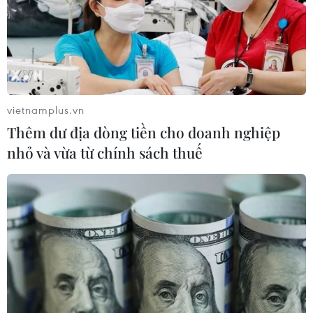
điểm
09/08/2026 08:32
Cần Thơ phát triển đô thị gắn liền với
đặc trưng sông nước
vietnamplus.vn
09/08/2026 08:25
Thêm dư địa dòng tiền cho doanh nghiệp
nhỏ và vừa từ chính sách thuế
Lộ diện trường đại học đầu tiên có
điểm chuẩn cán mốc tuyệt đối 30/30
điểm
09/08/2026 08:13
Tỉnh Quảng Ninh mở hướng kết nối
mới với chuỗi kinh tế phía Bắc