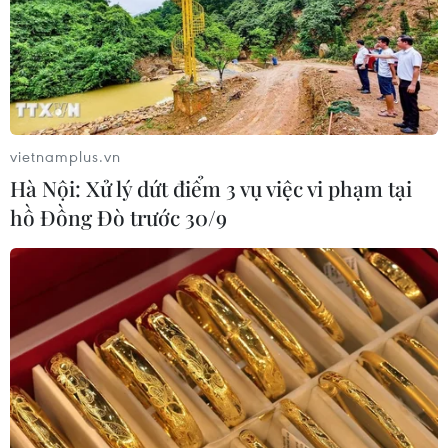
vietnamplus.vn
Hà Nội: Xử lý dứt điểm 3 vụ việc vi phạm tại
hồ Đồng Đò trước 30/9