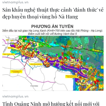
vietnamplus.vn
Sân khấu nghệ thuật thực cảnh 'đánh thức' vẻ
Điểm chuẩn Đại học Kinh tế quốc
đẹp huyền thoại vùng hồ Nà Hang
dân cao nhất lên đến trên 9,6 điểm
mỗi môn
09/08/2026 06:40
Các trường đại học bắt đầu công bố
điểm chuẩn xét tuyển năm 2026
09/08/2026 06:25
Xem thêm
vietnamplus.vn
Tỉnh Quảng Ninh mở hướng kết nối mới với