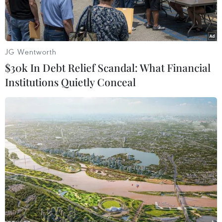
bàn.
JG Wentworth
$30k In Debt Relief Scandal: What Financial
Institutions Quietly Conceal
​Lực lượng xung kích ngành điện Quảng Ninh khẩn trương đấu
nối, xử lý dứt điểm các vị trí đứt dây, hư hỏng xà, sứ sau bão số
1. (Ảnh: Thanh Vân/TTXVN)
Theo ông Nguyễn Văn Quý - Phó Giám đốc Công
ty Điện lực Quảng Ninh, đến hết ngày 7/7, đơn
vị đã khôi phục cấp điện cơ bản cho toàn bộ