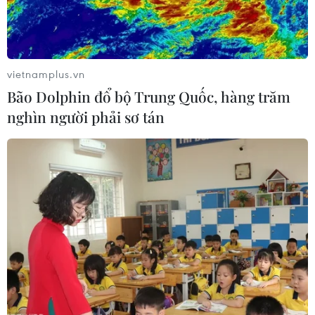
vietnamplus.vn
Bão Dolphin đổ bộ Trung Quốc, hàng trăm
nghìn người phải sơ tán
Quảng Ninh khắc phục hậu quả bão số 1,
thiệt hại ước khoảng 20 tỷ đồng
05/07/2026 12:49
Bão số 1 không gây thiệt hại về người, ảnh hưởng của
bão tập trung trong phạm vi hẹp, chủ yếu tại khu vực
Móng Cái và đặc khu Cô Tô; các địa phương khác ghi
nhận thiệt hại không đáng kể.