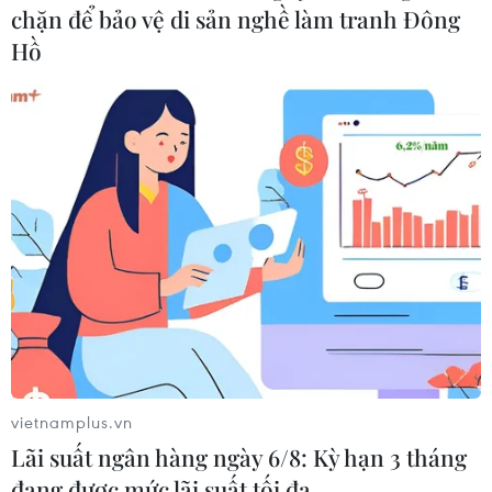
chặn để bảo vệ di sản nghề làm tranh Đông
Hồ
Thành phố Hồ Chí Minh bảo vệ an toàn
vietnamplus.vn
cho trẻ khi đến trường học
Lãi suất ngân hàng ngày 6/8: Kỳ hạn 3 tháng
17/02/2022 12:58
đang được mức lãi suất tối đa