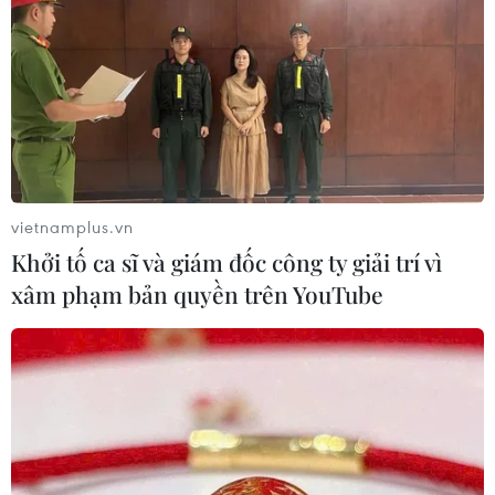
vietnamplus.vn
Khởi tố ca sĩ và giám đốc công ty giải trí vì
xâm phạm bản quyền trên YouTube
#Trẻ mầm non
#Nghỉ học
#COVID-19
#Rét đậm
#Học trực tiếp
Quảng Ninh
Theo dõi VietnamPlus