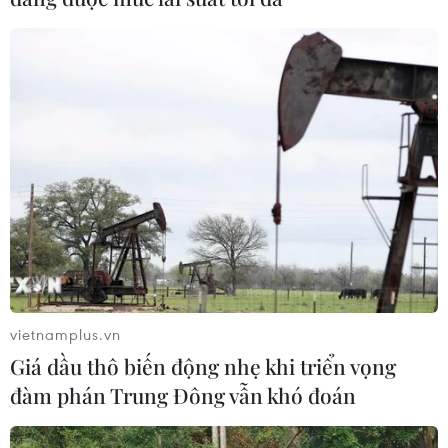
Hiện ngành Y tế và Giáo dục thành phố đặc biệt quan
tâm bảo vệ an toàn cho trẻ chưa tiêm vaccine nên khi
phát hiện F0 ở Mầm non, Tiểu học thì F0 và các F1 đều
được cách ly, theo dõi sức khỏe tại nhà.
vietnamplus.vn
Giá dầu thô biến động nhẹ khi triển vọng
đàm phán Trung Đông vẫn khó đoán