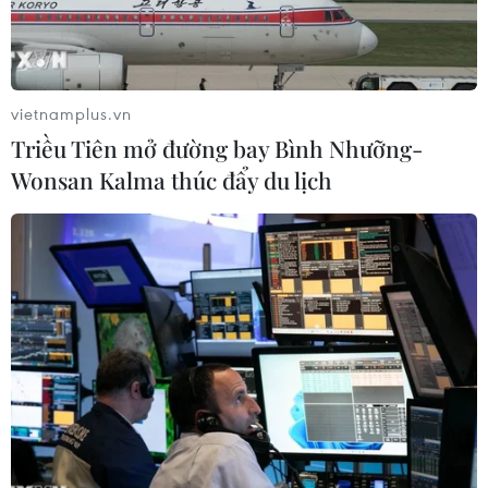
vietnamplus.vn
Triều Tiên mở đường bay Bình Nhưỡng-
Wonsan Kalma thúc đẩy du lịch
Một lớp học của trẻ mầm non. (Nguồn: TTXVN)
Những ngày qua, tỉnh Quảng Ninh ghi nhận
hàng nghìn ca F0 mỗi ngày, trong đó số F0 là
học sinh và giáo viên tăng nhanh.