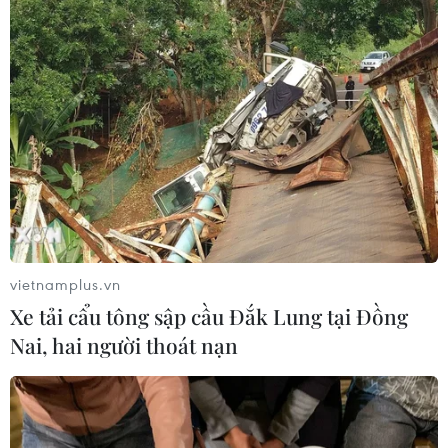
Hà Nội: Xây dựng lộ trình cho trẻ mầm
non đi học từ 1/3
17/02/2022 23:04
Sở Giáo dục và Đào tạo Hà Nội đang xây dựng dự
thảo, nếu diễn biến dịch trong phạm vi cho phép, sẽ cho
cấp mầm non đi học từ ngày 1/3 trên tinh thần tự
nguyện, thống nhất với phụ huynh.
vietnamplus.vn
Xe tải cẩu tông sập cầu Đắk Lung tại Đồng
Nai, hai người thoát nạn