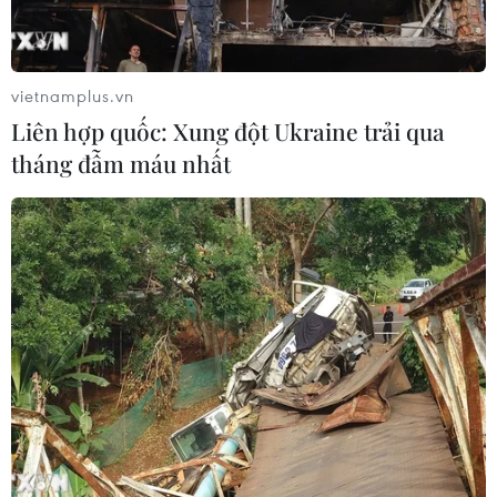
Thời tiết ngày 6/8: Bão số 3 đã di
vietnamplus.vn
chuyển ra ngoài Biển Đông
Liên hợp quốc: Xung đột Ukraine trải qua
05/08/2026 23:15
tháng đẫm máu nhất
Chủ động ứng phó với biến đổi khí
hậu trong thời kỳ mới
05/08/2026 14:57
Gần 40 điểm bị sạt lở đất do mưa lớn
tại Lào Cai
05/08/2026 14:56