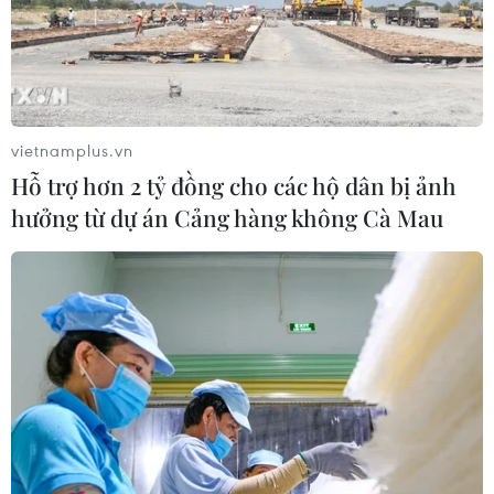
CƠ QUAN CHỦ QUẢN: THÔNG TẤN XÃ VIỆT NAM
vietnamplus.vn
Tổng Biên tập: TRẦN TIẾN DUẨN
Hỗ trợ hơn 2 tỷ đồng cho các hộ dân bị ảnh
Phó Tổng Biên tập: NGUYỄN THỊ TÁM, KHÚC THANH
hưởng từ dự án Cảng hàng không Cà Mau
THỦY
Sở hữu trí tuệ
Quy định sử dụng
RSS
Hỗ trợ
Ngôn ngữ
TTXVN
Dịch vụ tin
Quảng cáo
Liên hệ