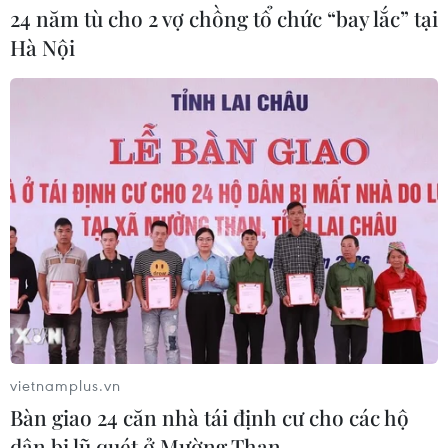
24 năm tù cho 2 vợ chồng tổ chức “bay lắc” tại
Bàn giao một cá thể Diều hoa Miến
Hà Nội
Điện cho Vườn quốc gia Phong Nha-
Kẻ Bàng
05/08/2026 12:11
Bão số 3 tiếp tục đổi hướng, di
chuyển nhanh hơn
05/08/2026 11:31
Bão số 3 đổi hướng, di chuyển chậm
với tốc độ khoảng 5 km/h
05/08/2026 08:05
vietnamplus.vn
Bàn giao 24 căn nhà tái định cư cho các hộ
dân bị lũ quét ở Mường Than