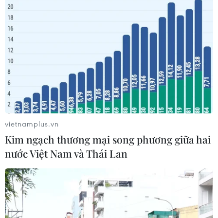
vietnamplus.vn
Kim ngạch thương mại song phương giữa hai
nước Việt Nam và Thái Lan
Quảng Trị: Tiếp nhận, thả hai cá thể khỉ
quý hiếm về môi trường tự nhiên
23/10/2025 04:07
Hai cá thể khỉ thuộc nhóm IIB nguy cấp, quý hiếm, gồm