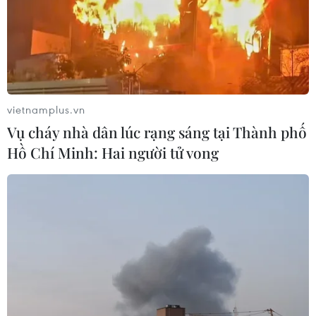
khỉ đuôi lợn
25/09/2025 04:46
Khỉ đuôi lợn nằm trong Danh mục động vật rừng nguy
cấp, quý, hiếm nhóm IIB, bị hạn chế khai thác, nuôi nhốt,
buôn bán theo quy định của pháp luật Việt Nam.
vietnamplus.vn
Vụ cháy nhà dân lúc rạng sáng tại Thành phố
Hồ Chí Minh: Hai người tử vong