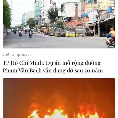
1 con khỉ mặt đỏ (Macaca arctoides) nặng 4,6kg và 1
con khỉ đuôi lợn (Macaca leonina) nặng 3,5kg đã được
thả về môi trường tự nhiên.
vietnamplus.vn
TP Hồ Chí Minh: Dự án mở rộng đường
Phạm Văn Bạch vẫn dang dở sau 20 năm
Người dân Quảng Trị bàn giao một cá thể