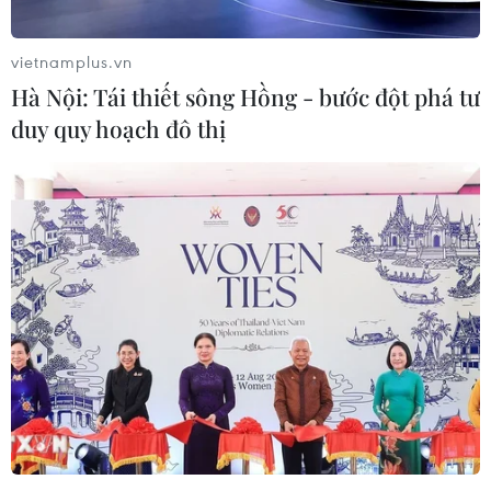
vietnamplus.vn
Hà Nội: Tái thiết sông Hồng - bước đột phá tư
duy quy hoạch đô thị