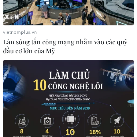
vietnamplus.vn
Làn sóng tấn công mạng nhằm vào các quỹ
đầu cơ lớn của Mỹ
Người dân tự nguyện giao nộp cá thể khỉ đuôi lợn nhóm IIB cho
các lực lượng chức năng. (Ảnh: TTXVN phát)
Ngày 27/10, Công an xã Trường Sơn, tỉnh Quảng
Trị, cho biết vừa tiếp nhận 1 cá thể khỉ đuôi lợn