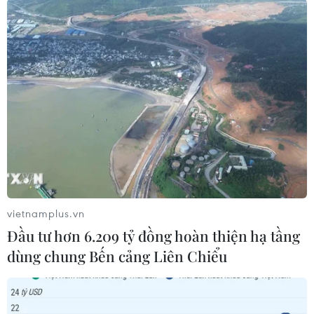
#Khỉ đuôi lợn
#động vật rừng nguy cấp
#động vật rừng quý hiếm
Quảng Trị
Theo dõi VietnamPlus
vietnamplus.vn
Đầu tư hơn 6.209 tỷ đồng hoàn thiện hạ tầng
dùng chung Bến cảng Liên Chiểu
TIN LIÊN QUAN