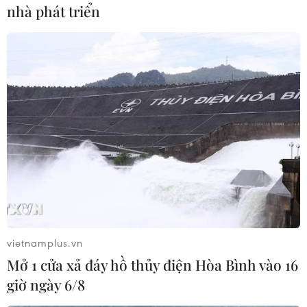
môi trường tự nhiên
nhà phát triển
Hai cá thể khỉ thuộc nhóm IIB
nguy cấp, quý hiếm, gồm 1 con
khỉ mặt đỏ (Macaca arctoides)
nặng 4,6kg và 1 con khỉ đuôi lợn
(Macaca leonina) nặng 3,5kg đã
được thả về môi trường tự nhiên.
(TTXVN/Vietnam+)
vietnamplus.vn
Mở 1 cửa xả đáy hồ thủy điện Hòa Bình vào 16
giờ ngày 6/8