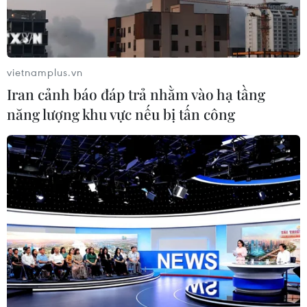
TP Hồ Chí Minh: Khỉ xổng chuồng tấn
công 3 người bị thương
vietnamplus.vn
23/09/2025 09:54
Iran cảnh báo đáp trả nhằm vào hạ tầng
Sau khi thoát ra bên ngoài, con khỉ đuôi lợn cắn một bé
năng lượng khu vực nếu bị tấn công
trai khoảng 7 tuổi, sau đó tiếp tục tấn công một bé trai 4
tuổi và một thanh niên 18 tuổi ở phường Bình Tân, TP Hồ
Chí Minh.