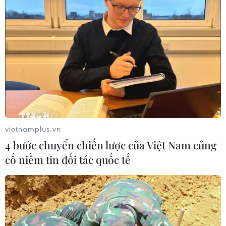
Việt Nam-Thái Lan nhất trí thúc đẩy
triển khai thực chất Chiến lược "Ba
kết nối"
06/08/2026 13:24
Thủ tướng Lê Minh Hưng tiếp Đại sứ
Malaysia đến chào từ biệt kết thúc
nhiệm kỳ
06/08/2026 13:23
vietnamplus.vn
4 bước chuyển chiến lược của Việt Nam củng
Xem thêm
cố niềm tin đối tác quốc tế