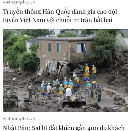
vietnamplus.vn
Truyền thông Hàn Quốc đánh giá cao đội
Thái Lan: Ôtô lao vào trung tâm
tuyển Việt Nam với chuỗi 22 trận bất bại
chăm sóc trẻ làm khoảng nạn nhân
bị thương
07/08/2026 08:13
Thủ tướng Thái Lan chỉ đạo khẩn sau
vụ xả súng tại trường học
07/08/2026 06:37
Thái Lan: Xả súng gây thương vong
tại trường học ở Nonthaburi
07/08/2026 05:12
vietnamplus.vn
Nhật Bản: Sạt lở đất khiến gần 400 du khách