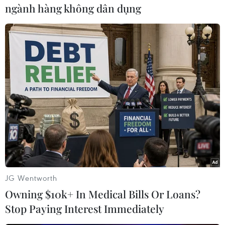
ngành hàng không dân dụng
#Campuchia
#Norodom Sihamoni
#CNRP
#Biểu tình
Campuchia
Theo dõi VietnamPlus
JG Wentworth
Owning $10k+ In Medical Bills Or Loans?
TIN CÙNG CHUYÊN MỤC
Stop Paying Interest Immediately