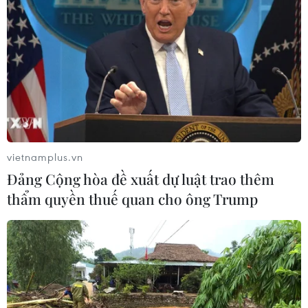
Đảng Cộng hòa đề xuất dự luật trao
thêm thẩm quyền thuế quan cho ông
Trump
07/08/2026 00:33
Giá vàng thế giới quay đầu giảm nhẹ
do áp lực chốt lời
vietnamplus.vn
07/08/2026 00:31
Đảng Cộng hòa đề xuất dự luật trao thêm
thẩm quyền thuế quan cho ông Trump
Mexico triển khai hàng nghìn binh sỹ
bảo vệ các vùng trồng bơ trọng điểm
07/08/2026 00:09