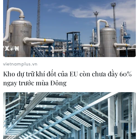
lang kinh tế, các vùng động lực và cực tăng
trưởng, từ đó tạo ra không gian phát triển mới
và động lực phát triển mới. Theo Bộ Kế hoạch
và Đầu tư, dựa vào những khung định hướng
này, sẽ có tầm nhìn mới về không gian phát
triển của đất nước trong 30-50 năm tới. Đây là
việc rất khó và phức tạp.
vietnamplus.vn
Kho dự trữ khí đốt của EU còn chưa đầy 60%
ngay trước mùa Đông