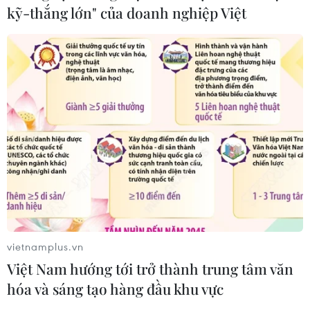
kỹ-thắng lớn" của doanh nghiệp Việt
Quy hoạch tổng thể quốc gia là việc có ý
nghĩa chiến lược
13/10/2022 07:23
Theo Nguyên Bí thư Tỉnh ủy Yên Bái, trong 5 nội dung
vietnamplus.vn
thảo luận ở Hội nghị TW 6, nội dung về định hướng
Việt Nam hướng tới trở thành trung tâm văn
Quy hoạch tổng thể quốc gia thời kỳ 2021-2030, tầm
hóa và sáng tạo hàng đầu khu vực
nhìn đến năm 2050, có ý nghĩa quan trọng.