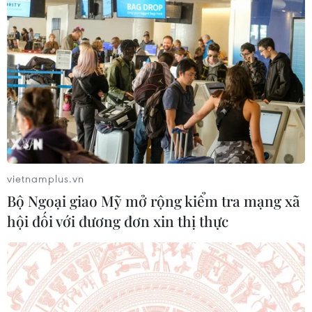
nhân dân Hải Phòng càng thêm tin tưởng vào Đảng, đã
thể hiện rõ vai trò của một Đảng cầm quyền, lãnh đạo,
đưa đất nước phát triển nhanh, bền vững.
vietnamplus.vn
Bộ Ngoại giao Mỹ mở rộng kiểm tra mạng xã
hội đối với đương đơn xin thị thực