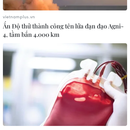
Thủ tướng: Quy hoạch phải có tư duy đổi
vietnamplus.vn
mới, tầm nhìn chiến lược
Ấn Độ thử thành công tên lửa đạn đạo Agni-
14/09/2022 09:29
4, tầm bắn 4.000 km
Thủ tướng Phạm Minh Chính nhấn mạnh quy hoạch
phải có tư duy đổi mới, tầm nhìn chiến lược; phải bám
sát vào chủ trương, chính sách của Đảng, Nhà nước,
bảo đảm khả thi, hiệu quả, dễ làm, dễ kiểm tra.