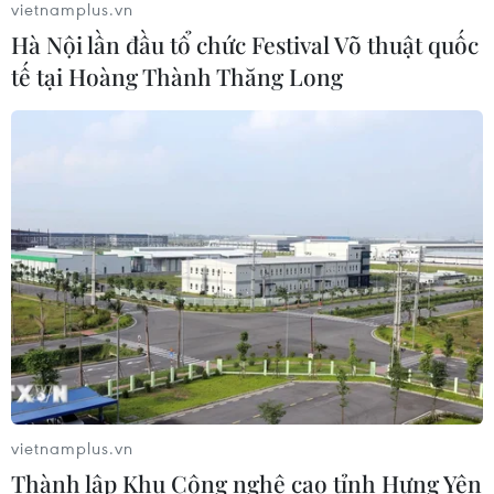
vietnamplus.vn
Hà Nội lần đầu tổ chức Festival Võ thuật quốc
tế tại Hoàng Thành Thăng Long
TIN CÙNG CHUYÊN MỤC
Giá vàng trong nước giảm nhẹ,
vietnamplus.vn
thương hiệu SJC lùi về ngưỡng 142,2
Thành lập Khu Công nghệ cao tỉnh Hưng Yên
triệu đồng