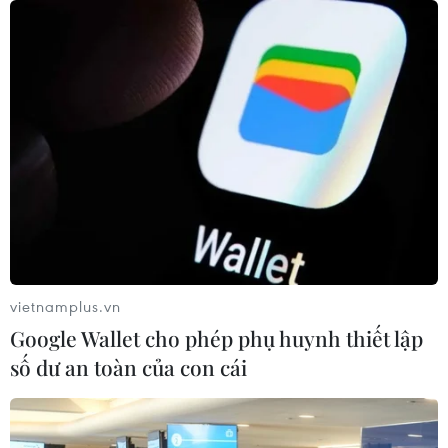
vietnamplus.vn
Google Wallet cho phép phụ huynh thiết lập
'Với sự lãnh đạo của Đảng, đất nước sẽ
số dư an toàn của con cái
phát triển nhanh, bền vững'
14/10/2022 03:31
Theo dõi Hội nghị TW 6, khóa XIII, cán bộ, đảng viên,