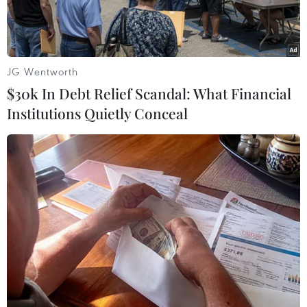
JG Wentworth
$30k In Debt Relief Scandal: What Financial
Institutions Quietly Conceal
Bộ trưởng Bộ Kế hoạch và Đầu tư Nguyễn Chí Dũng phát biểu.
(Ảnh: Doãn Tấn/TTXVN)
Phó Thủ tướng Chính phủ Lê Văn Thành vừa ký
Nghị quyết số 138/NQ-CP về Quy hoạch tổng thể
quốc gia thời kỳ 2021-2030, tầm nhìn đến năm