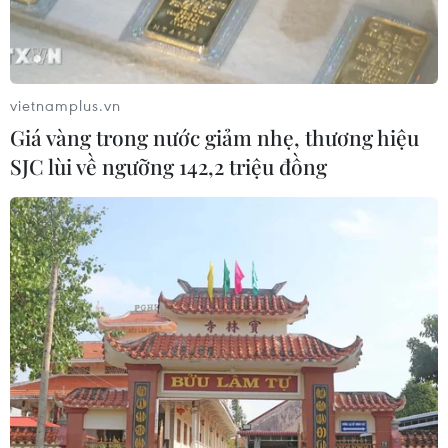
Quy hoạch tổng thể Quốc gia với vai trò là cầu
nối giữa chiến lược và kế hoạch. Một mặt, phải
đảm bảo Quy hoạch tổng thể quốc gia không
quá khái quát, mặt khác lại không quá chi tiết,
vietnamplus.vn
để tránh trùng lặp, chồng chéo với hệ thống quy
Giá vàng trong nước giảm nhẹ, thương hiệu
hoạch cấp dưới.
SJC lùi về ngưỡng 142,2 triệu đồng
Bên cạnh đó, Quy hoạch phải bảo đảm hài hòa
giữa các mối quan hệ lớn: Phát triển nhanh với
phát triển bền vững, bao trùm; giữa phát triển
kinh tế với văn hóa-xã hội, bảo vệ môi trường
và bảo đảm quốc phòng, an ninh; giữa xây dựng
nền kinh tế tự chủ với tăng cường kết nối kinh
tế quốc tế; giữa phát triển có trọng tâm, trọng
điểm với thúc đẩy phát triển một số địa bàn khó
khăn.