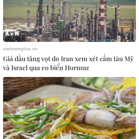
vietnamplus.vn
Giá dầu tăng vọt do Iran xem xét cấm tàu Mỹ
và Israel qua eo biển Hormuz
#Quy hoạch tổng thể quốc gia
#Bộ Kế hoạch và Đầu tư
#GDP
#Kỳ họp thứ 4
#Quốc hội khóa XV
Theo dõi VietnamPlus