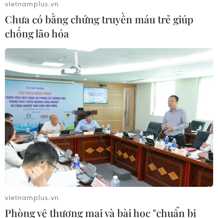
vietnamplus.vn
Chưa có bằng chứng truyền máu trẻ giúp
chống lão hóa
Hội nghị TW: Thảo luận Đề án định hướng
Quy hoạch tổng thể quốc gia
08/10/2022 11:07
Buổi sáng của ngày làm việc thứ sáu, Ban Chấp hành
Trung ương Đảng làm việc tại Hội trường thảo luận Đề
án định hướng Quy hoạch tổng thể quốc gia thời kỳ
2021-2030, tầm nhìn đến năm 2050.
vietnamplus.vn
Phòng vệ thương mại và bài học "chuẩn bị