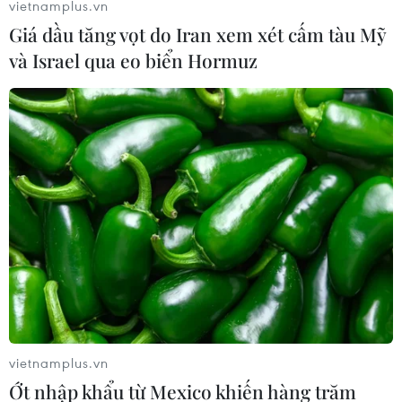
vietnamplus.vn
Giá dầu tăng vọt do Iran xem xét cấm tàu Mỹ
và Israel qua eo biển Hormuz
vietnamplus.vn
Ớt nhập khẩu từ Mexico khiến hàng trăm