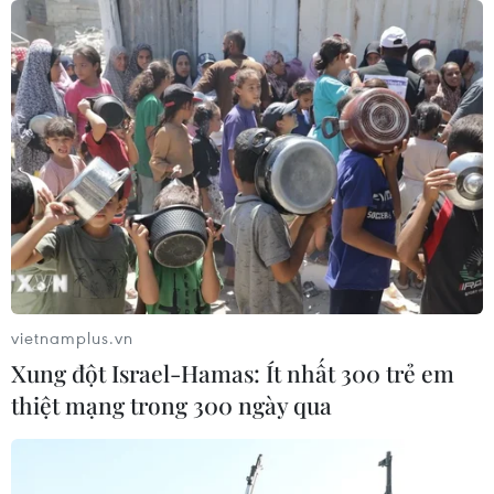
Điện cho Vườn quốc gia Phong Nha-
Kẻ Bàng
05/08/2026 12:11
Bão số 3 tiếp tục đổi hướng, di
chuyển nhanh hơn
05/08/2026 11:31
Bão số 3 đổi hướng, di chuyển chậm
với tốc độ khoảng 5 km/h
vietnamplus.vn
05/08/2026 08:05
Xung đột Israel-Hamas: Ít nhất 300 trẻ em
thiệt mạng trong 300 ngày qua
Italy nâng báo động đỏ trên toàn bộ
27 thành phố do nắng nóng kỷ lục