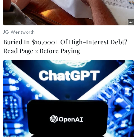
JG Wentworth
Buried In $10,000+ Of High-Interest Debt?
Read Page 2 Before Paying
Rạn san hô lớn nhất thế giới Great Barrier Reef. (Nguồn:
AFP/TTXVN)
Một nghiên cứu mới đây của giáo sư Ove Hoegh-
Guldberg thuộc Đại học Queensland cho thấy
nhiệt độ nước biển ngày càng tăng là nguyên