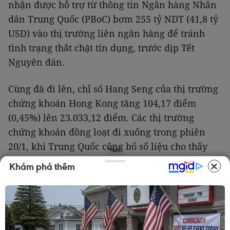
nhận được hỗ trợ từ thông tin Ngân hàng Nhân
dân Trung Quốc (PBoC) bơm 255 tỷ NDT (41,8 tỷ
USD) vào thị trường liên ngân hàng để tránh
tình trạng thắt chặt tín dụng, trước dịp Tết
Nguyên đán.
Cùng đà đi lên, chỉ số Hang Seng của thị trường
chứng khoán Hong Kong tăng 104,17 điểm
(0,45%) lên 23.033,12 điểm. Các thị trường
chứng khoán đồng loạt đi xuống trong phiên
20/1, khi Trung Quốc công bố số liệu cho thấy
nền kinh tế lớn thứ hai thế giới tăng trưởng
Khám phá thêm
7,7% trong năm 2013, mức thấp nhất kể từ năm
1999. Trong quý 4/2013, GDP của Trung Quốc chỉ
tăng 7,7%, thấp hơn so với mức tăng 7,8% trong
quý trước đó.