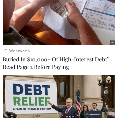
#Chứng khoán châu Á
#Đồng yen
#Thị trường tiền tệ
#Thuế tiêu dùng
Hưng Yên
Thái Bình
Anh
Theo dõi VietnamPlus
JG Wentworth
Buried In $10,000+ Of High-Interest Debt?
Read Page 2 Before Paying
TIN CÙNG CHUYÊN MỤC
Chứng khoán tuần tới: VN-Index có
vượt được vùng 1.800 điểm?
09/08/2026 10:42