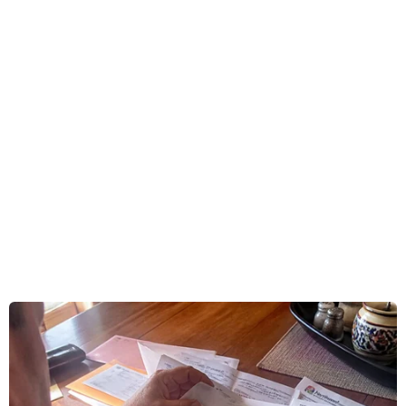
về thị trường tiền tệ Trung Quốc và động thái
chính sách của Ngân hàng Trung ương châu Âu
(ECB)./.
(TTXVN)