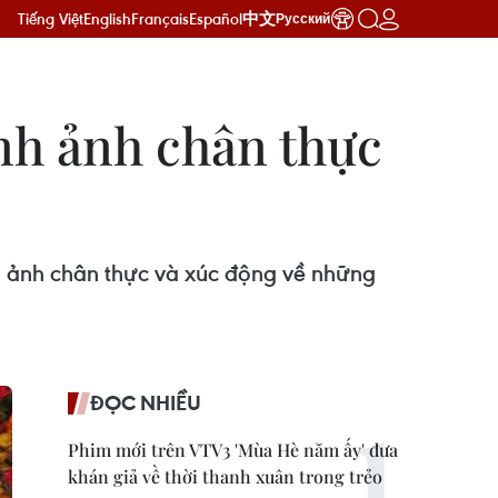
Tiếng Việt
English
Français
Español
中文
Русский
nh ảnh chân thực
nh ảnh chân thực và xúc động về những
ĐỌC NHIỀU
Phim mới trên VTV3 'Mùa Hè năm ấy' đưa
khán giả về thời thanh xuân trong trẻo