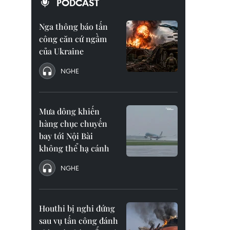
PODCAST
Nga thông báo tấn
công căn cứ ngầm
của Ukraine
NGHE
Mưa dông khiến
hàng chục chuyến
bay tới Nội Bài
không thể hạ cánh
NGHE
Houthi bị nghi đứng
sau vụ tấn công đánh