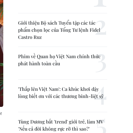
Giới thiệu Bộ sách Tuyển tập các tác
phẩm chọn lọc của Tổng Tư lệnh Fidel
Castro Ruz
Phim về Quan họ Việt Nam chính thức
phát hành toàn cầu
'Thắp lên Việt Nam': Ca khúc khơi dậy
lòng biết ơn với các thương binh-liệt sỹ
t
Tùng Dương bắt 'trend' giới trẻ, làm MV
'Nếu cả đời không rực rỡ thì sao?'