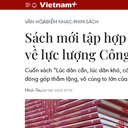
VĂN HÓA
ĐIỂM NHẠC-PHIM-SÁCH
Sách mới tập hợp
về lực lượng Côn
Cuốn sách “Lúc dân cần, lúc dân khó, c
đóng góp thầm lặng, vô cùng to lớn củ
Minh Thu
28/08/2025 07:01