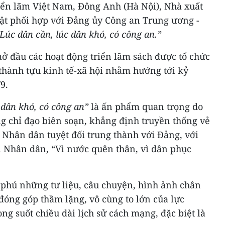
riển lãm Việt Nam, Đông Anh (Hà Nội), Nhà xuất
hật phối hợp với Đảng ủy Công an Trung ương -
Lúc dân cần, lúc dân khó, có công an.”
ở đầu các hoạt động triển lãm sách được tổ chức
thành tựu kinh tế-xã hội nhằm hướng tới kỷ
9.
 dân khó, có công an”
là ấn phẩm quan trọng do
 chỉ đạo biên soạn, khẳng định truyền thống vẻ
 Nhân dân tuyệt đối trung thành với Đảng, với
i Nhân dân, “Vì nước quên thân, vì dân phục
 phú những tư liệu, câu chuyện, hình ảnh chân
đóng góp thầm lặng, vô cùng to lớn của lực
g suốt chiều dài lịch sử cách mạng, đặc biệt là