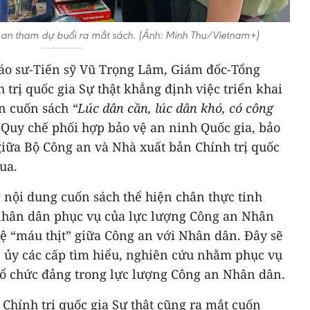
g an tham dự buổi ra mắt sách. (Ảnh: Minh Thu/Vietnam+)
Giáo sư-Tiến sỹ Vũ Trọng Lâm, Giám đốc-Tổng
 trị quốc gia Sự thật khẳng định việc triển khai
ản cuốn sách
“Lúc dân cần, lúc dân khó, có công
a Quy chế phối hợp bảo vệ an ninh Quốc gia, bảo
 giữa Bộ Công an và Nhà xuất bản Chính trị quốc
qua.
nội dung cuốn sách thể hiện chân thực tinh
 nhân dân phục vụ của lực lượng Công an Nhân
ệ “máu thịt” giữa Công an với Nhân dân. Đây sẽ
ấp ủy các cấp tìm hiểu, nghiên cứu nhằm phục vụ
 tổ chức đảng trong lực lượng Công an Nhân dân.
Chính trị quốc gia Sự thật cũng ra mắt cuốn