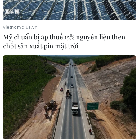
vietnamplus.vn
Mỹ chuẩn bị áp thuế 15% nguyên liệu then
chốt sản xuất pin mặt trời