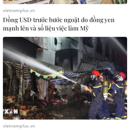
vietnamplus.vn
Đồng USD trước bước ngoặt do đồng yen
Ra mắt cuốn sách "Hồ Chí Minh: Danh
mạnh lên và số liệu việc làm Mỹ
ngôn tư tưởng và đạo đức"
14/05/2020 06:34
Cuốn sách do giáo sư, tiến sỹ Nguyễn Như Ý (chủ biên)
dày công sưu tầm, chọn lọc, sắp xếp, suy ngẫm từ hơn
10.000 trang sách trong 15 tập Hồ Chí Minh toàn tập để
rút ra gần 5000 câu danh ngôn.
vietnamplus.vn