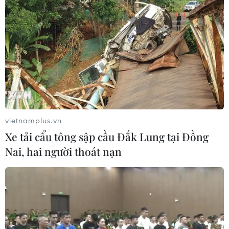
Hai ấn phẩm được trao tặng là Tập truyện tranh tiếng
Italy "Hồ Chí Minh, một con người và một dân tộc" và
bản dịch tiếng Italy của tác phẩm “Đường Kách mệnh”
của Chủ tịch Hồ Chí Minh.
vietnamplus.vn
Xe tải cẩu tông sập cầu Đắk Lung tại Đồng
Nai, hai người thoát nạn