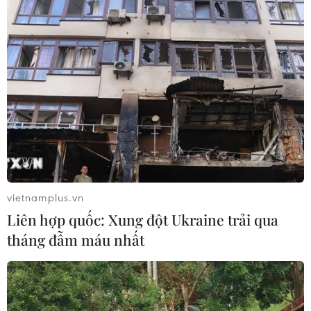
sử.”
vietnamplus.vn
Liên hợp quốc: Xung đột Ukraine trải qua
tháng đẫm máu nhất
Tặng Bảo tàng Hồ Chí Minh ấn phẩm
tiếng Italy về Chủ tịch Hồ Chí Minh
21/10/2020 02:04