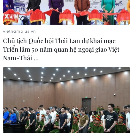
vietnamplus.vn
Chủ tịch Quốc hội Thái Lan dự khai mạc
Triển lãm 50 năm quan hệ ngoại giao Việt
Nam-Thái …
Ông Alexander Beglov, Thống đốc thành phố St. Petersburg,
tham quan gian hàng của Việt Nam tại triển lãm. (Ảnh: Duy
Trinh/TTXVN)
Ngày 26/5, tại Quảng trường Cung điện ở
St.Petersburg đã diễn ra lễ khai mạc Triển lãm
sách quốc tế St.Petersburg lần thứ XVI.