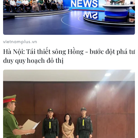
TIN LIÊN QUAN
vietnamplus.vn
Hà Nội: Tái thiết sông Hồng - bước đột phá tư
duy quy hoạch đô thị
Ra mắt bộ sách 'Hồ Chí Minh với Ấn Độ'