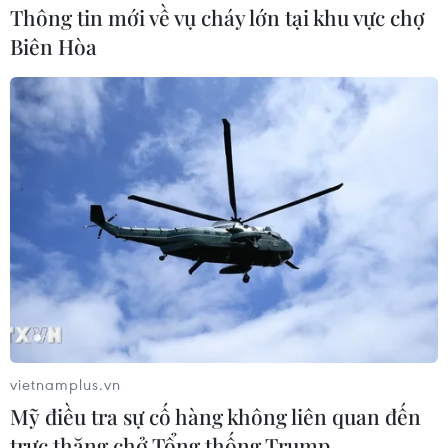
Thông tin mới về vụ cháy lớn tại khu vực chợ
Biên Hòa
Nhà sử học Pháp viết về cuộc hành trình
của Chủ tịch Hồ Chí Minh
18/05/2020 04:09
Alain Ruscio, nhà sử học người Pháp, đã viết cuốn sách
"Hồ Chí Minh. Tác phẩm và đấu tranh," giới thiệu với
bạn đọc cuộc hành trình của Chủ tịch Hồ Chí Minh,
thông qua các tác phẩm của Người.
vietnamplus.vn
Mỹ điều tra sự cố hàng không liên quan đến
trực thăng chở Tổng thống Trump