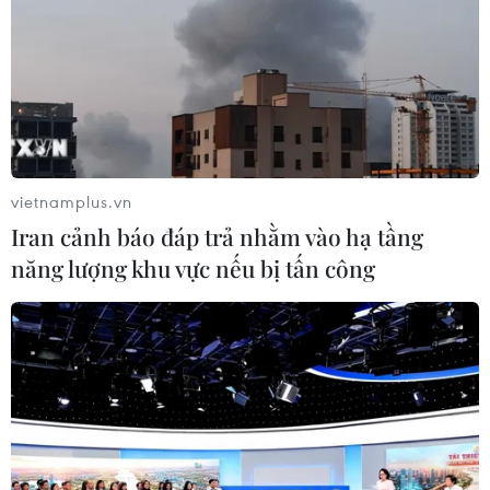
vietnamplus.vn
Iran cảnh báo đáp trả nhằm vào hạ tầng
năng lượng khu vực nếu bị tấn công
#Chủ tịch Hồ Chí Minh
#COVID-19
#tìm đường cứu nước
#Nga-Việt Nam
Nga
Theo dõi VietnamPlus