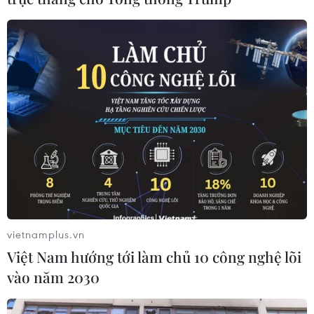
Ra mắt cuốn sách 'Tiểu sử chính trị Hồ
Chí Minh' tại Đức
vietnamplus.vn
03/09/2020 15:15
Việt Nam hướng tới làm chủ 10 công nghệ lõi
Tác giả Hellmut Kapfenberger cho biết cuốn "Tiểu sử
vào năm 2030
chính trị Hồ Chí Minh" xuất bản lần này là phiên bản
hoàn chỉnh hơn của cuốn “Hồ Chí Minh - Một biên niên