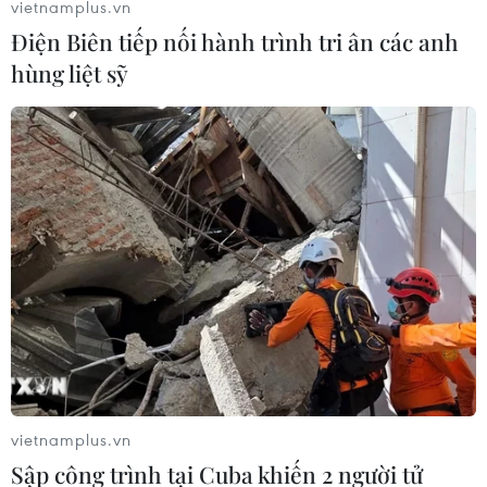
vietnamplus.vn
Điện Biên tiếp nối hành trình tri ân các anh
hùng liệt sỹ
vietnamplus.vn
Sập công trình tại Cuba khiến 2 người tử