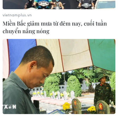
vietnamplus.vn
Miền Bắc giảm mưa từ đêm nay, cuối tuần
chuyển nắng nóng
Vụ sập đường hầm ở Ấn Độ: Các công
nhân mắc kẹt có thể vẫn còn sống
13/11/2023 06:55
Các quan chức bang Uttarakhand của Ấn Độ cho biết
có một số dấu hiệu cho thấy các công nhân bị mắc kẹt
trong vụ sập đường hầm ngày 12/11 vẫn còn sống.