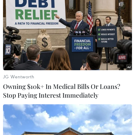
#Ấn Độ
#sập đường hầm
#giải cứu người mắc kẹt
#đống đổ nát
Ấn Độ
JG Wentworth
Owning $10k+ In Medical Bills Or Loans?
Stop Paying Interest Immediately
Theo dõi VietnamPlus