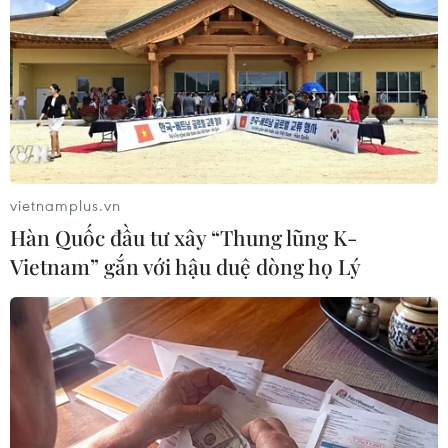
TIN LIÊN QUAN
vietnamplus.vn
Hàn Quốc đầu tư xây “Thung lũng K-
Vietnam” gắn với hậu duệ dòng họ Lý
Sập đường hầm ở Ấn Độ: Lực lượng cứu hộ
đã liên lạc được với người bị mắc kẹt