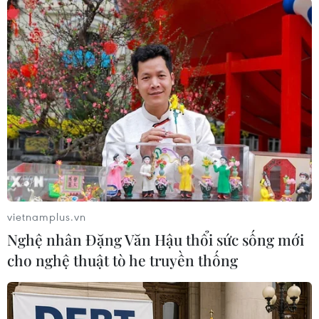
cung cấp thuốc và hiện đã khỏe.
Nhà chức trách không nêu nguyên nhân dẫn tới
vụ sập đường hầm, song khu vực này thường
hứng chịu lở đất, động đất và lũ lụt.
Chính phủ Ấn Độ cho biết đã sử dụng các kỹ
thuật thân thiện môi trường trong thiết kế để
đảm bảo an toàn tại các đoạn đường không ổn
định về địa chất./.
(TTXVN/Vietnam+)
vietnamplus.vn
Nghệ nhân Đặng Văn Hậu thổi sức sống mới
cho nghệ thuật tò he truyền thống