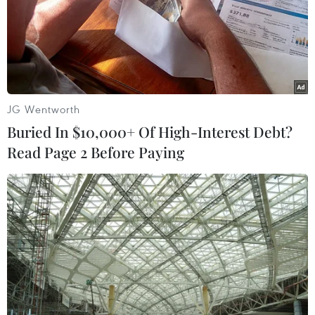
13/11/2023 22:49
Sỹ quan cảnh sát Prashant Kumar cho biết tất cả các
công nhân xây dựng bị mắc kẹt do lở đất tại dự án xây
dựng ở miền Bắc Ấn Độ đều an toàn và họ đã được
cung cấp ôxy, nước.
JG Wentworth
Buried In $10,000+ Of High-Interest Debt?
Read Page 2 Before Paying