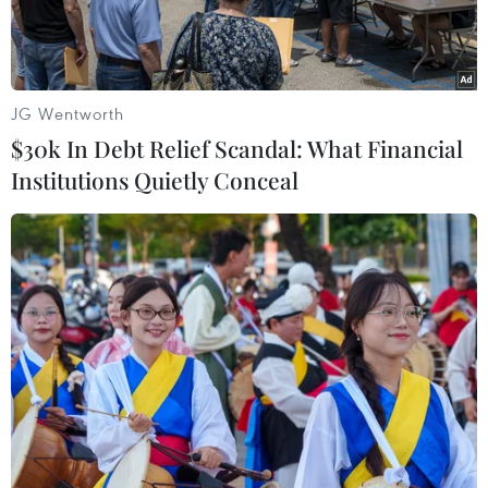
JG Wentworth
$30k In Debt Relief Scandal: What Financial
Institutions Quietly Conceal
Công tác cứu hộ được triển khai tại hiện trường vụ sập đường
hầm ở bang Uttarakhand, Ấn Độ ngày 13/11/2023. (Ảnh:
AFP/TTXVN)
Ngày 16/11, nhà chức trách Ấn Độ cho biết lực
lượng chức năng đang tập trung khoan xuyên