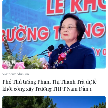
06/08/2026 06:47
Anh công bố kết quả điều tra ban
đầu vụ đâm dao ở trung tâm London
06/08/2026 06:00
Hàn Quốc tăng cường giải pháp
ngăn chặn đánh bạc trực tuyến trong
quân đội
vietnamplus.vn
06/08/2026 04:52
Phó Thủ tướng Phạm Thị Thanh Trà dự lễ
khởi công xây Trường THPT Nam Đàn 1
Khẩn trường khám nghiệm
hiện trường, điều tra nguyên nhân
vụ cháy chợ Biên Hòa