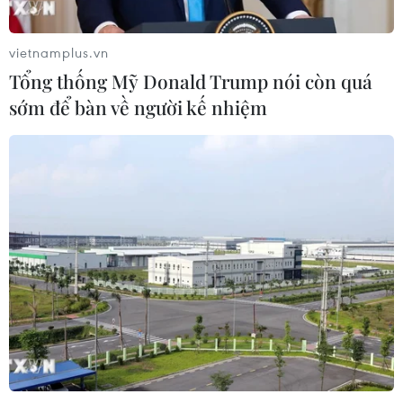
Xem thêm
vietnamplus.vn
Tổng thống Mỹ Donald Trump nói còn quá
sớm để bàn về người kế nhiệm
CƠ QUAN CHỦ QUẢN: THÔNG TẤN XÃ VIỆT NAM
Tổng Biên tập: TRẦN TIẾN DUẨN
Phó Tổng Biên tập: NGUYỄN THỊ TÁM, KHÚC THANH
THỦY
Sở hữu trí tuệ
Quy định sử dụng
RSS
Hỗ trợ
Ngôn ngữ
TTXVN
Dịch vụ tin
Quảng cáo