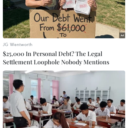
17/07/2026 14:29
Pinwheel trình làng điện thoại bàn
kiểu cổ điển dành cho trẻ em
14/07/2026 20:56
JG Wentworth
$25,000 In Personal Debt? The Legal
Settlement Loophole Nobody Mentions
Khởi công Trụ sở Trung tâm phòng,
chống tội phạm mạng châu Á-Thái
Bình Dương
10/07/2026 20:14
Meta nâng cấp mô hình AI Muse
Spark, mở rộng cuộc đua AI tạo sinh
10/07/2026 06:08