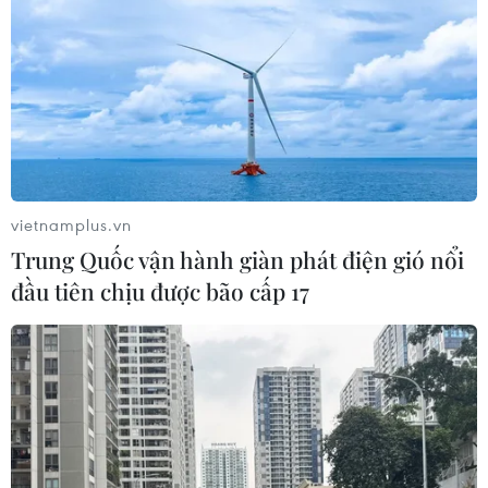
CƠ QUAN CHỦ QUẢN: THÔNG TẤN XÃ VIỆT NAM
Tổng Biên tập: TRẦN TIẾN DUẨN
Phó Tổng Biên tập: NGUYỄN THỊ TÁM, KHÚC THANH
THỦY
vietnamplus.vn
Trung Quốc vận hành giàn phát điện gió nổi
Sở hữu trí tuệ
Quy định sử dụng
đầu tiên chịu được bão cấp 17
RSS
Hỗ trợ
Ngôn ngữ
TTXVN
Dịch vụ tin
Quảng cáo
Liên hệ