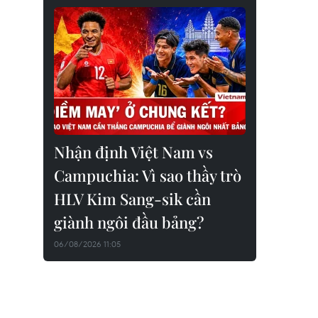
Nhận định Việt Nam vs
Campuchia: Vì sao thầy trò
HLV Kim Sang-sik cần
giành ngôi đầu bảng?
06/08/2026 11:05