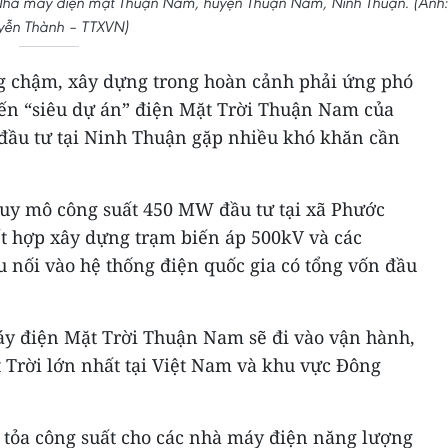
n Nhà máy điện mặt Thuận Nam, huyện Thuận Nam, Ninh Thuận. (Ảnh:
ễn Thành – TTXVN)
g chậm, xây dựng trong hoàn cảnh phải ứng phó
ến “siêu dự án” điện Mặt Trời Thuận Nam của
ầu tư tại Ninh Thuận gặp nhiều khó khăn cần
uy mô công suất 450 MW đầu tư tại xã Phước
 hợp xây dựng trạm biến áp 500kV và các
 nối vào hệ thống điện quốc gia có tổng vốn đầu
áy điện Mặt Trời Thuận Nam sẽ đi vào vận hành,
 Trời lớn nhất tại Việt Nam và khu vực Đông
i tỏa công suất cho các nhà máy điện năng lượng