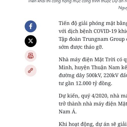
Triển khai thi công hạng mục công trình thuộc Dự á
Nguy
Tiến độ giải phóng mặt bằn
với dịch bệnh COVID-19 khi
Tập đoàn Trungnam Group đ
sớm được tháo gỡ.
Nhà máy điện Mặt Trời có q
Minh, huyện Thuận Nam kết
đường dây 500kV, 220kV đấu
tư gần 12.000 tỷ đồng.
Dự kiến, quý 4/2020, nhà m
trở thành nhà máy điện Mặt
Nam Á.
Khi hoạt động, dự án sẽ giả