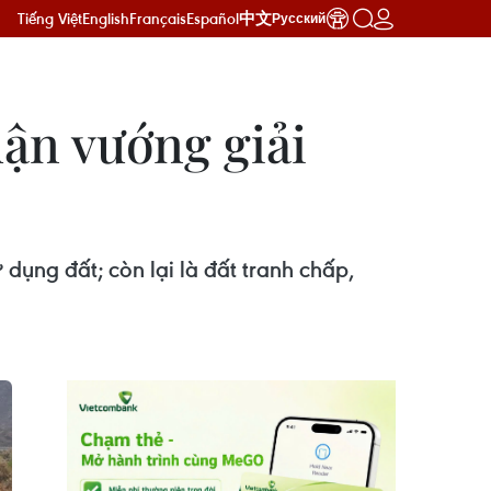
Tiếng Việt
English
Français
Español
中文
Русский
uận vướng giải
ụng đất; còn lại là đất tranh chấp,