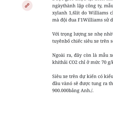
ngàythành lập công ty, mẫ
xylanh 1,6lít do Williams 
mà đội đua F1Williams sử 
Với trọng lượng xe nhẹ nhờ
tuyênbố chiếc siêu xe trên s
Ngoài ra, đây còn là mẫu x
khíthải CO2 chỉ ở mức 70 g/
Siêu xe trên dự kiến có ki
đầu vànó sẽ được tung ra th
900.000bảng Anh./.