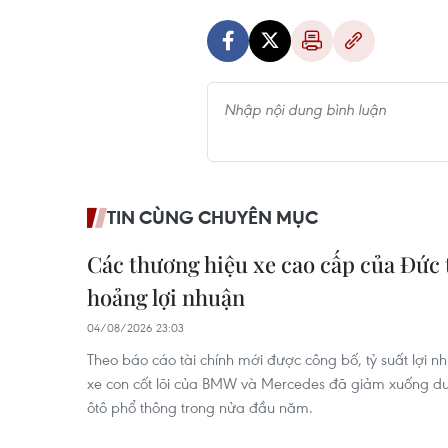
TIN CÙNG CHUYÊN MỤC
Các thương hiệu xe cao cấp của Đức
hoảng lợi nhuận
04/08/2026 23:03
Theo báo cáo tài chính mới được công bố, tỷ suất lợi 
xe con cốt lõi của BMW và Mercedes đã giảm xuống dư
ôtô phổ thông trong nửa đầu năm.