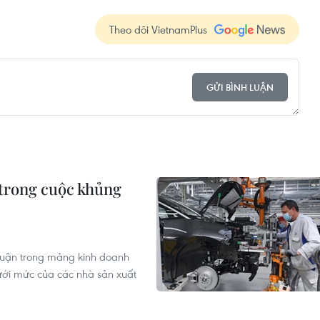
Theo dõi VietnamPlus
GỬI BÌNH LUẬN
 trong cuộc khủng
nhuận trong mảng kinh doanh
ới mức của các nhà sản xuất