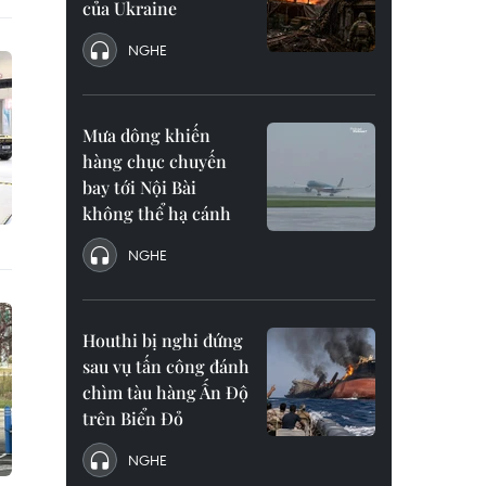
của Ukraine
NGHE
Mưa dông khiến
hàng chục chuyến
bay tới Nội Bài
không thể hạ cánh
NGHE
Houthi bị nghi đứng
sau vụ tấn công đánh
chìm tàu hàng Ấn Độ
trên Biển Đỏ
NGHE