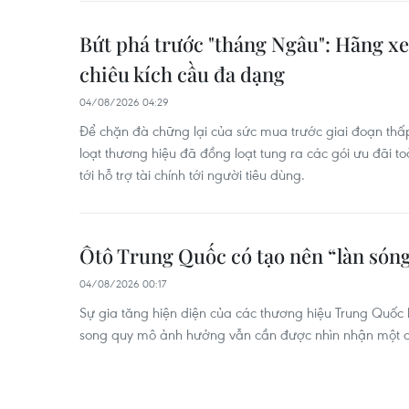
Bứt phá trước "tháng Ngâu": Hãng xe
chiêu kích cầu đa dạng
04/08/2026 04:29
Để chặn đà chững lại của sức mua trước giai đoạn th
loạt thương hiệu đã đồng loạt tung ra các gói ưu đãi t
tới hỗ trợ tài chính tới người tiêu dùng.
Ôtô Trung Quốc có tạo nên “làn sóng
04/08/2026 00:17
Sự gia tăng hiện diện của các thương hiệu Trung Quốc 
song quy mô ảnh hưởng vẫn cần được nhìn nhận một c