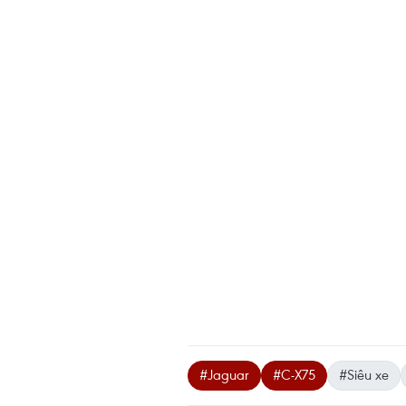
#Jaguar
#C-X75
#Siêu xe