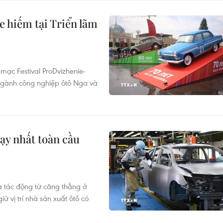
hiếm tại Triển lãm
mạc Festival ProDvizhenie-
 ngành công nghiệp ôtô Nga và
hạy nhất toàn cầu
à tác động từ căng thẳng ở
ữ vị trí nhà sản xuất ôtô có