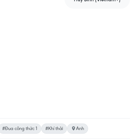
#Đua công thức 1
#Khí thải
Anh