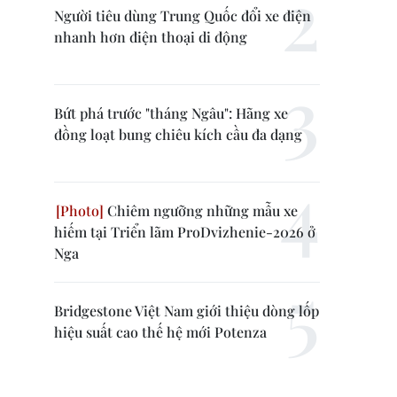
Người tiêu dùng Trung Quốc đổi xe điện
nhanh hơn điện thoại di động
Bứt phá trước "tháng Ngâu": Hãng xe
đồng loạt bung chiêu kích cầu đa dạng
Chiêm ngưỡng những mẫu xe
hiếm tại Triển lãm ProDvizhenie-2026 ở
Nga
Bridgestone Việt Nam giới thiệu dòng lốp
hiệu suất cao thế hệ mới Potenza