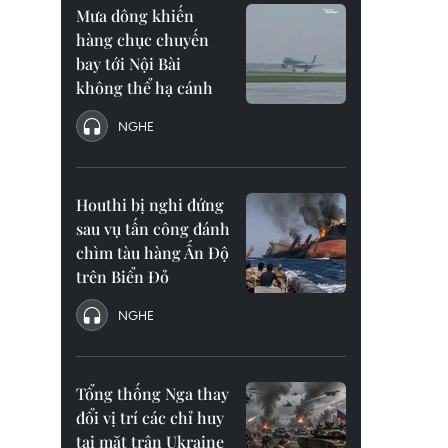
Mưa dông khiến
hàng chục chuyến
bay tới Nội Bài
không thể hạ cánh
NGHE
Houthi bị nghi đứng
sau vụ tấn công đánh
chìm tàu hàng Ấn Độ
trên Biển Đỏ
NGHE
Tổng thống Nga thay
đổi vị trí các chỉ huy
tại mặt trận Ukraine