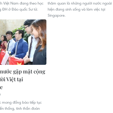
nh Việt Nam đang theo học
thăm quan là những người nước ngoài
ng ĐH ở Đảo quốc Sư tử.
hiện đang sinh sống và làm việc tại
Singapore.
 nước gặp mặt cộng
i Việt tại
re
6
c mong đồng bào tiếp tục
ền thống, tinh thần đoàn