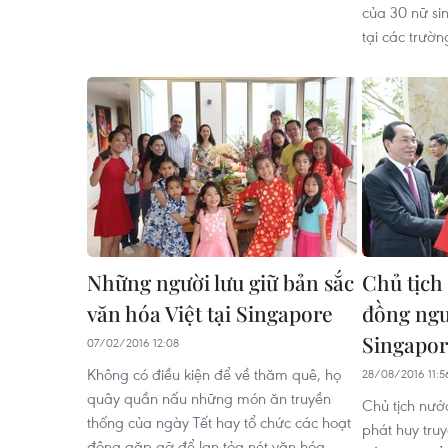
của 30 nữ si
tại các trườ
Những người lưu giữ bản sắc
Chủ tịch
văn hóa Việt tại Singapore
đồng ngườ
Singapo
07/02/2016 12:08
Không có điều kiện để về thăm quê, họ
28/08/2016 11:5
quây quần nấu những món ăn truyền
Chủ tịch nướ
thống của ngày Tết hay tổ chức các hoạt
phát huy truy
động gặp gỡ để lan tỏa nét văn hóa,