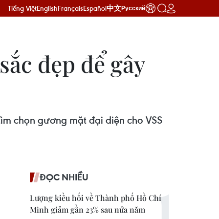
Tiếng Việt
English
Français
Español
中文
Русский
 sắc đẹp để gây
 tìm chọn gương mặt đại diện cho VSS
ĐỌC NHIỀU
Lượng kiều hối về Thành phố Hồ Chí
Minh giảm gần 23% sau nửa năm