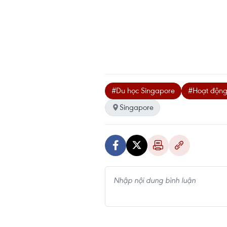
#Du học Singapore
#Hoạt động
Singapore