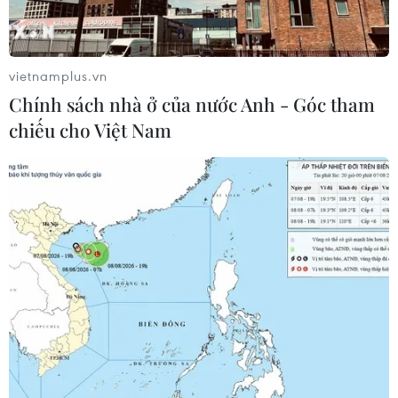
đóng cửa sớm nhất là vào ngày 17/9, trừ phi thuộc sở
hữu của một công ty Mỹ.
vietnamplus.vn
Chính sách nhà ở của nước Anh - Góc tham
chiếu cho Việt Nam
Mỹ sẵn sàng cấm TikTok nếu không đạt
thỏa thuận chuyển nhượng