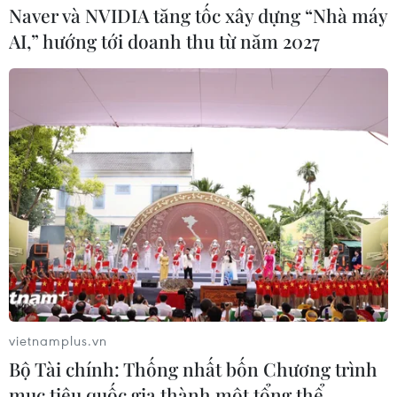
Naver và NVIDIA tăng tốc xây dựng “Nhà máy
AI,” hướng tới doanh thu từ năm 2027
1/3 dân số châu Âu đang sử dụng TikTok
06/09/2025 10:21
TikTok cho biết có hơn 200 triệu người dùng hàng tháng
tại châu Âu, tương đương khoảng 1/3 dân số châu lục,
cho thấy sự tăng trưởng nhanh chóng của ứng dụng
này.
vietnamplus.vn
Bộ Tài chính: Thống nhất bốn Chương trình
mục tiêu quốc gia thành một tổng thể