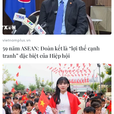
động cho nhà phát triển
06/08/2026 06:40
Doanh thu AI của Microsoft phụ
thuộc phần lớn vào đối tác OpenAI
vietnamplus.vn
06/08/2026 06:31
59 năm ASEAN: Đoàn kết là “lợi thế cạnh
tranh” đặc biệt của Hiệp hội
Tây Ninh: Tạo điều kiện hình thành
doanh nghiệp công nghệ chiến lược
06/08/2026 04:45
Việt Nam hướng tới làm
chủ 10 công nghệ lõi vào năm 2030