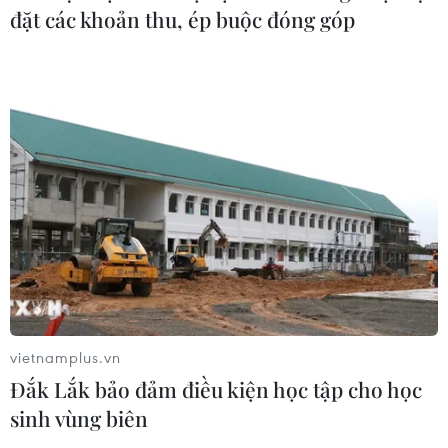
đặt các khoản thu, ép buộc đóng góp
CƠ QUAN CHỦ QUẢN: THÔNG TẤN XÃ VIỆT NAM
Tổng Biên tập: TRẦN TIẾN DUẨN
Phó Tổng Biên tập: NGUYỄN THỊ TÁM, KHÚC THANH
THỦY
Sở hữu trí tuệ
Quy định sử dụng
RSS
Hỗ trợ
Ngôn ngữ
TTXVN
Dịch vụ tin
Quảng cáo
vietnamplus.vn
Liên hệ
Đắk Lắk bảo đảm điều kiện học tập cho học
sinh vùng biên