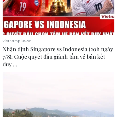
#TikTok Mỹ
#ByteDance
#quyền sở hữu TikTok
#đàm phán TikTok
#an ninh quốc gia
#đầu tư công nghệ
#quy định pháp luật
Mỹ
vietnamplus.vn
Nhận định Singapore vs Indonesia (20h ngày
7/8): Cuộc quyết đấu giành tấm vé bán kết
duy …
Theo dõi VietnamPlus
TIN LIÊN QUAN