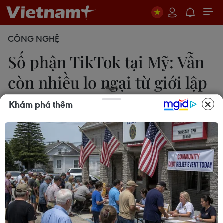
CÔNG NGHỆ
Số phận TikTok tại Mỹ: Vẫn
còn nhiều lo ngại từ giới lập
pháp
Khám phá thêm
18/09/2025 08:17
TikTok tiếp tục đối mặt lo ngại từ giới lập pháp Mỹ
về an ninh, trong khi các cuộc đàm phán về quyền
sở hữu vẫn còn nhiều thách thức.