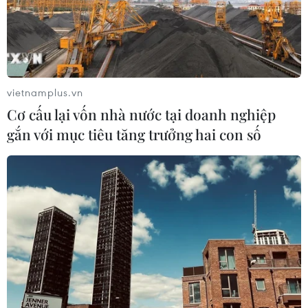
vietnamplus.vn
Cơ cấu lại vốn nhà nước tại doanh nghiệp
gắn với mục tiêu tăng trưởng hai con số
Mỹ, Trung Quốc đạt thỏa thuận khung về
ứng dụng chia sẻ video TikTok
15/09/2025 14:04
Thỏa thuận sẽ cho phép TikTok tiếp tục hoạt động tại
Mỹ, nơi ứng dụng này đang đối mặt với nguy cơ bị