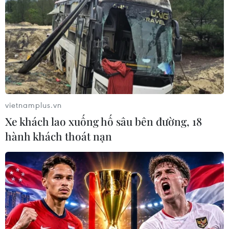
hiểm Andreessen Horowitz và
công ty Silver Lake Management
LLC dự kiến sẽ mua lại hoạt động
của ứng dụng xã hội TikTok tại
Mỹ.
(TTXVN/Vietnam+)
vietnamplus.vn
Xe khách lao xuống hố sâu bên đường, 18
hành khách thoát nạn