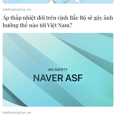
15/09/2025 11:05
vietnamplus.vn
Theo quan chức Mỹ, nhiều khía cạnh kỹ thuật của việc
Áp thấp nhiệt đới trên vịnh Bắc Bộ sẽ gây ảnh
chuyển nhượng đã được giải quyết, song phía Trung
hưởng thế nào tới Việt Nam?
Quốc gắn thỏa thuận với những yêu cầu khác liên quan
thuế quan và hạn chế công nghệ của Mỹ.
vietnamplus.vn