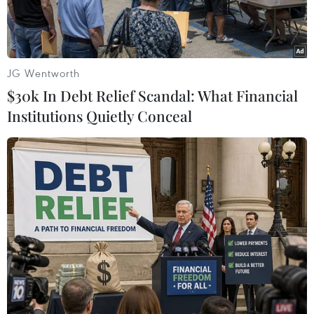
JG Wentworth
$30k In Debt Relief Scandal: What Financial
Institutions Quietly Conceal
Biểu tượng nền tảng TikTok trên màn hình điện thoại ở Arlington,
Virginia, Mỹ. (Ảnh: THX/TTXVN)
Một nhà lập pháp cấp cao của đảng Cộng hòa đã
lên tiếng bày tỏ lo ngại về thỏa thuận khung với
Trung Quốc do Tổng thống Donald Trump công
bố hôm 16/9 nhằm giữ cho TikTok tiếp tục hoạt
động tại Mỹ.