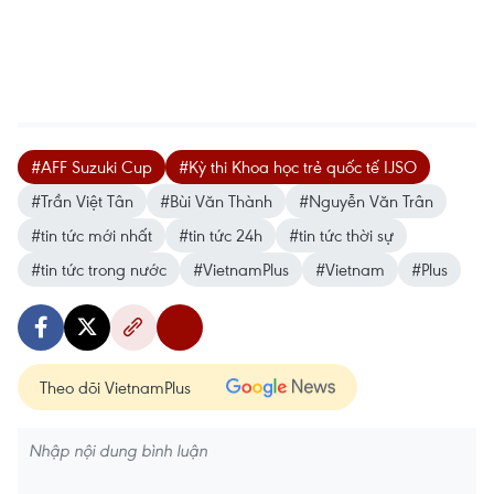
#AFF Suzuki Cup
#Kỳ thi Khoa học trẻ quốc tế IJSO
#Trần Việt Tân
#Bùi Văn Thành
#Nguyễn Văn Trân
#tin tức mới nhất
#tin tức 24h
#tin tức thời sự
#tin tức trong nước
#VietnamPlus
#Vietnam
#Plus
Theo dõi VietnamPlus