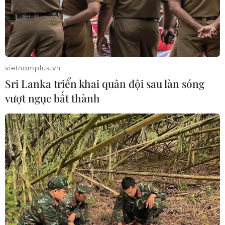
vietnamplus.vn
Sri Lanka triển khai quân đội sau làn sóng
vượt ngục bất thành
Syria: Liên quân không kích tới tấp vào
các mục tiêu IS tại Raqqa
08/11/2016 01:10
Liên minh quốc tế do Mỹ đứng đầu đã thực hiện hàng
loạt cuộc không kích nhằm vào những mục tiêu của IS
tại thành phố Raqqa của Syria nhằm hỗ trợ cho chiến