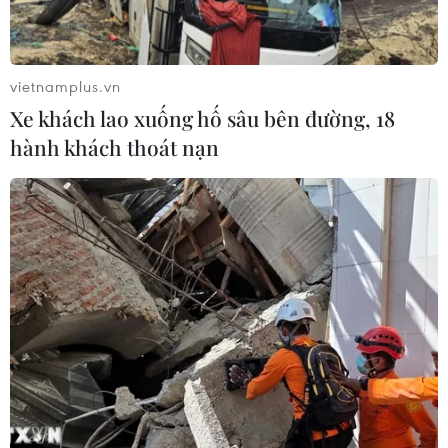
Yemen, ít nhất 45 binh sỹ thương
vong
06/08/2026 23:57
vietnamplus.vn
Xe khách lao xuống hố sâu bên đường, 18
Xung đột Israel-Hamas: Ít nhất 300
hành khách thoát nạn
trẻ em thiệt mạng trong 300 ngày
qua
06/08/2026 22:56
Iran và Oman thống nhất mở lại eo
biển Hormuz trong 60 ngày
06/08/2026 12:25
Israel thử nghiệm tên lửa Arrow giữa