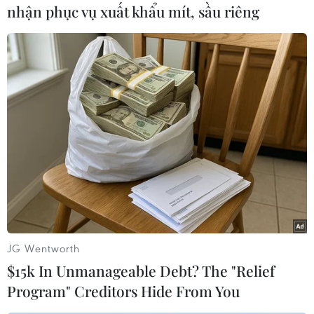
nhận phục vụ xuất khẩu mít, sầu riêng
#Máy giặt
#Syria
#Raqqa
#Nội chiến
#Lực lượng Dân chủ Syria
#Nhà nước Hồi giáo tự xưng IS
#Khủng bố
#Máy bay chiến đấu
Syria
JG Wentworth
$15k In Unmanageable Debt? The "Relief
Theo dõi VietnamPlus
Program" Creditors Hide From You