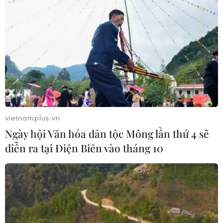
Cố vấn quân sự Iran tiết lộ
sốc, tuyên bố hàng trăm binh sĩ Mỹ
đã thiệt mạng
04/08/2026 15:51
Liban và Israel nối lại đàm phán trực
tiếp về giải giáp Hezbollah
vietnamplus.vn
04/08/2026 14:56
Ngày hội Văn hóa dân tộc Mông lần thứ 4 sẽ
diễn ra tại Điện Biên vào tháng 10
Israel và Hội đồng Hòa bình thảo
luận giải giáp vũ khí tại Gaza
04/08/2026 05:06