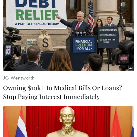
Lầu Năm Góc chuẩn bị khởi động chiến
dịch Raqqa tại Syria
26/10/2016 13:47
Bộ trưởng Quốc phòng Mỹ Ashton Carter thông báo
chiến dịch giành lại quyền kiểm soát thành phố Raqqa
của Syria từ nhóm IS có thể bắt đầu được triển khai
trong vòng vài tuần.
JG Wentworth
Owning $10k+ In Medical Bills Or Loans?
Stop Paying Interest Immediately