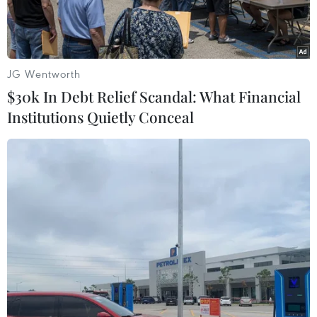
JG Wentworth
$30k In Debt Relief Scandal: What Financial
Institutions Quietly Conceal
Lực lượng được Mỹ ủng hộ làm nhiệm vụ trong chiến dịch
chống IS tại Ein Issa, phía bắc Raqqa, Syria. (Nguồn:
AP/TTXVN)
Theo báo chí khu vực Trung Đông, hơn 5.000
dân thường đã rời bỏ nhà cửa đi lánh nạn kể từ
khi Lực lượng Dân chủ Syria (SDF) do Mỹ hậu
thuẫn phát động chiến dịch tấn công vào Raqqa,
thành trì cuối cùng của nhóm khủng bố Nhà