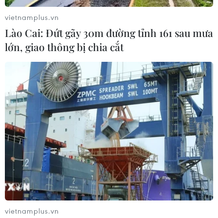
Ngày 9/11, các lực lượng do Mỹ ủng hộ đã đẩy mạnh
vietnamplus.vn
các cuộc tấn công nhằm vào các thành trì của tổ chức
Lào Cai: Đứt gãy 30m đường tỉnh 161 sau mưa
“Nhà nước Hồi giáo” tự xưng (IS) tại Syria và Iraq.
lớn, giao thông bị chia cắt
vietnamplus.vn