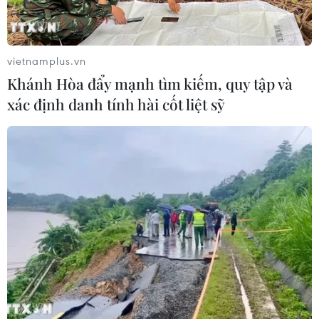
dịch trên bộ của các nhóm vũ trang.
vietnamplus.vn
Khánh Hòa đẩy mạnh tìm kiếm, quy tập và
xác định danh tính hài cốt liệt sỹ
Các lực lượng do Mỹ ủng hộ đẩy mạnh tấn
công IS tại Syria và Iraq
10/11/2016 04:57