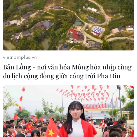
Iran đề xuất thành lập liên minh an
ninh giữa các nước Hồi giáo trong
khu vực
04/08/2026 03:21
Iran ra điều kiện gì với Mỹ
vietnamplus.vn
trước khi mở lại Eo biển Hormuz?
Bản Lồng - nơi văn hóa Mông hòa nhịp cùng
03/08/2026 16:12
du lịch cộng đồng giữa cổng trời Pha Đin
Iran tuyên bố chưa đạt đủ điều kiện
để mở lại eo biển Hormuz
03/08/2026 15:59