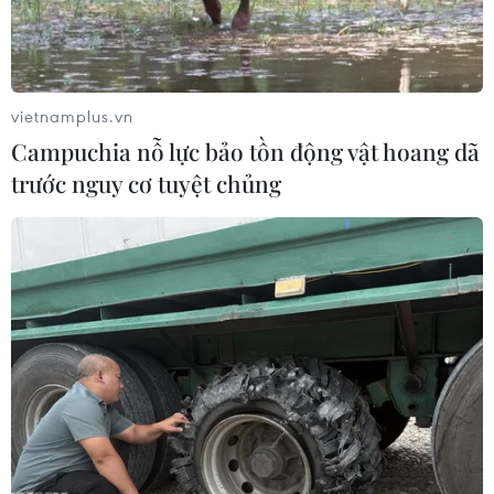
vietnamplus.vn
Campuchia nỗ lực bảo tồn động vật hoang dã
trước nguy cơ tuyệt chủng
Boko Haram tấn công ở Cameroon, ít nhất
16 người thiệt mạng
03/08/2020 00:47
Vụ tấn công khiến ít nhất 16 người thiệt mạng này xảy ra
chỉ một tuần sau khi quân đội Cameroon tuyên bố tiêu