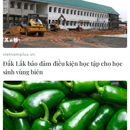
26/07/2026 14:50
"Siêu quần thể" cá voi lưng gù đối
mặt rủi ro hàng hải
26/07/2026 10:27
vietnamplus.vn
Đắk Lắk bảo đảm điều kiện học tập cho học
"Cửa ngõ" để Việt Nam tiến vào thị
sinh vùng biên
trường Tây Phi
26/07/2026 08:55
Nam Phi: Máy bay "hạ cánh" giữa
trung tâm thương mại lớn nhất
Johannesburg