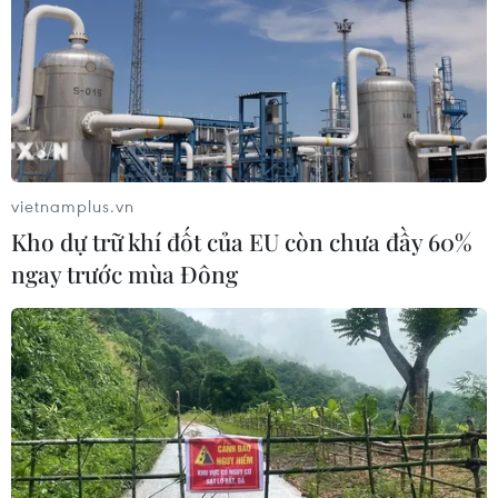
vietnamplus.vn
Kho dự trữ khí đốt của EU còn chưa đầy 60%
ngay trước mùa Đông