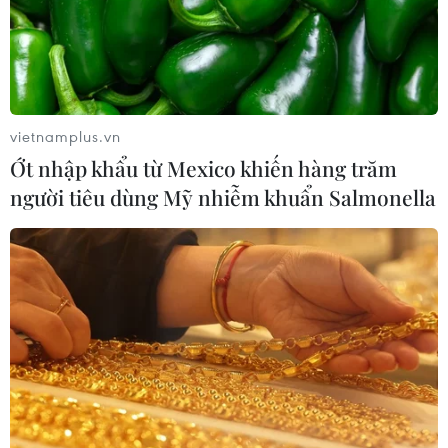
26/07/2026 01:21
Nigeria: Khoảng 50 người bị bắt cóc
được trả tự do sau khi nộp tiền chuộc
25/07/2026 09:29
vietnamplus.vn
Ớt nhập khẩu từ Mexico khiến hàng trăm
người tiêu dùng Mỹ nhiễm khuẩn Salmonella
Nigeria: Máy bay trượt khỏi đường
băng lao vào bụi cây, 68 hành khách
thoát nạn
25/07/2026 03:07
Cairo - thành phố mang màu của sa
mạc
24/07/2026 01:47