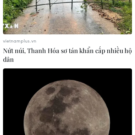
vietnamplus.vn
Nứt núi, Thanh Hóa sơ tán khẩn cấp nhiều hộ
dân