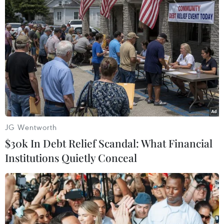
Nhiều binh lính bị bắn chết trong loạt vụ
tấn công ở các nước châu Phi
20/05/2020 03:06
Đã có 12 binh sỹ thiệt mạng trong vụ tấn công do phiến
quân Boko Haram tiến hành nhằm vào một tiền đồn
quân sự tại khu vực Diffa, nơi thường xuyên xảy ra đụng
độ với các tay súng thánh chiến.
JG Wentworth
$30k In Debt Relief Scandal: What Financial
Institutions Quietly Conceal