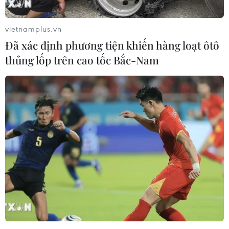
diệt 5 phần tử Boko Haram.
vietnamplus.vn
Đã xác định phương tiện khiến hàng loạt ôtô
thủng lốp trên cao tốc Bắc-Nam
Cameroon phát động chiến dịch đặc biệt
truy quét các phần tử ly khai
10/09/2020 02:32