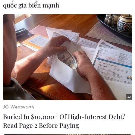
quốc gia biển mạnh
#Cameroon
#Trẻ nhỏ thiệt mạng
#Tấn công
#Trường học
#Quốc gia tự trị
#Phần tử đòi ly khai
Cameroon
JG Wentworth
Buried In $10,000+ Of High-Interest Debt?
Theo dõi VietnamPlus
Read Page 2 Before Paying