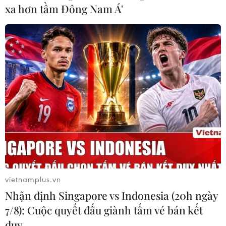
xa hơn tầm Đông Nam Á'
Nigeria: Đoàn xe chở Thủ hiến bang
Borno bị phục kích
26/09/2020 13:07
Số người chết trong vụ các phần tử thánh chiến Hồi giáo
phục kích tấn công đoàn xe chở nhóm binh sỹ Nigeria
tại bang Borno hẻo lánh ở Đông Bắc nước này đã lên
tới 30.
vietnamplus.vn
Nhận định Singapore vs Indonesia (20h ngày
7/8): Cuộc quyết đấu giành tấm vé bán kết
duy …