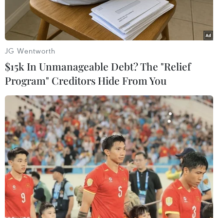
JG Wentworth
$15k In Unmanageable Debt? The "Relief
Program" Creditors Hide From You
Một lớp học trống không sau vụ tấn công vào trường học ở
Kumba. (Nguồn: Reuters)
Ngày 24/10, các tay súng đã tấn công vào một
trường học ở thành phố Kumba thuộc vùng
South West Region và nổ súng, làm ít nhất 6 trẻ
nhỏ thiệt mạng và 8 người khác bị thương.