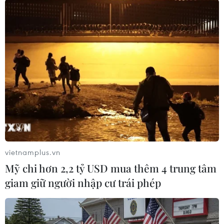
TIN LIÊN QUAN
vietnamplus.vn
Mỹ chi hơn 2,2 tỷ USD mua thêm 4 trung tâm
giam giữ người nhập cư trái phép