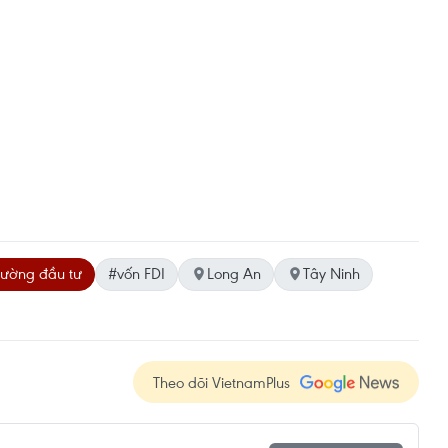
rường đầu tư
#vốn FDI
Long An
Tây Ninh
Theo dõi VietnamPlus