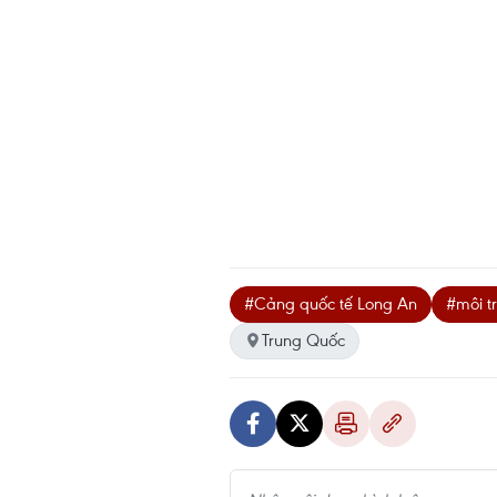
#Cảng quốc tế Long An
#môi t
Trung Quốc