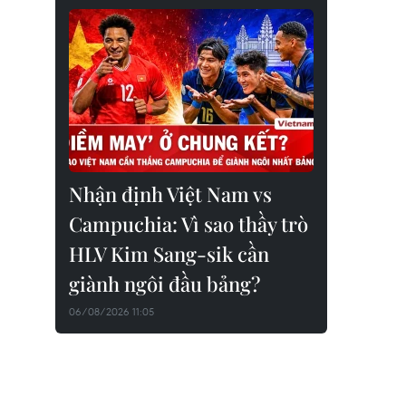
Nhận định Việt Nam vs
Campuchia: Vì sao thầy trò
HLV Kim Sang-sik cần
giành ngôi đầu bảng?
06/08/2026 11:05