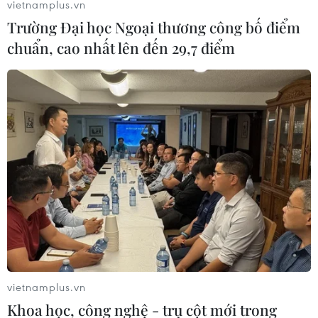
vietnamplus.vn
Trường Đại học Ngoại thương công bố điểm
chuẩn, cao nhất lên đến 29,7 điểm
#Tây Ninh
#Phó Thủ tướng Lê Minh Khái
#Phát triển kinh tế-xã hội
#thu ngân sách
#cao tốc Gò Dầu-Xa Mát
#tốc độ tăng trưởng
#giải ngân vốn đầu tư công
Tây Ninh
Theo dõi VietnamPlus
vietnamplus.vn
Khoa học, công nghệ - trụ cột mới trong