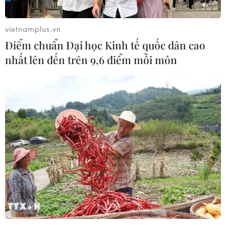
2023 để giới thiệu, quảng bá những tiềm năng, thế
mạnh, cơ chế, chính sách ưu đãi của tỉnh.
vietnamplus.vn
Điểm chuẩn Đại học Kinh tế quốc dân cao
nhất lên đến trên 9,6 điểm mỗi môn