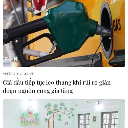
Tây Ninh hoàn thành sớm chỉ tiêu về thu
ngân sách năm 2022
25/11/2022 10:21
Phó Chủ tịch Ủy ban Nhân dân tỉnh Tây Ninh Dương
Văn Thắng cho biết Tây Ninh hiện có mức thu ngân
sách tăng hơn 17% so với các chỉ tiêu đã đề ra, cao hơn
mức bình quân của cả nước.
vietnamplus.vn
Giá dầu tiếp tục leo thang khi rủi ro gián
đoạn nguồn cung gia tăng