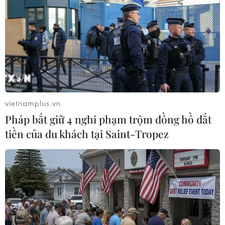
kinh tế-xã hội thời gian qua.
vietnamplus.vn
Pháp bắt giữ 4 nghi phạm trộm đồng hồ đắt
tiền của du khách tại Saint-Tropez
Toàn cảnh buổi làm việc. (Ảnh: Thanh Tân/TTXVN)
Phó Thủ tướng cho ý kiến về việc thực hiện một
số dự án trọng điểm như đường cao tốc Thành
phố Hồ Chí Minh-Mộc Bài, đường cao tốc Gò
Dầu-Xa Mát và các dự án hạ tầng khác phục vụ
du lịch núi Bà Đen…