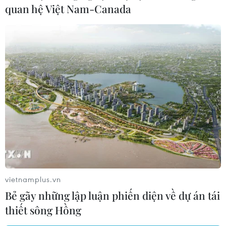
quan hệ Việt Nam-Canada
TIN LIÊN QUAN
vietnamplus.vn
Hành trình không dừng trong xây dựng
Bẻ gãy những lập luận phiến diện về dự án tái
nông thôn mới ở Tây Ninh
thiết sông Hồng
28/10/2022 01:00