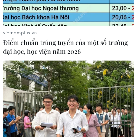
vietnamplus.vn
Điểm chuẩn trúng tuyển của một số trường
đại học, học viện năm 2026
Tây Ninh: Kết nối DN đầu tư, phát triển
nông nghiệp công nghệ cao
28/04/2023 01:00
Diễn đàn kết nối doanh nghiệp đầu tư, phát triển hệ sinh
thái nông nghiệp công nghệ cao tỉnh Tây Ninh năm