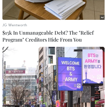
địa phương.
JG Wentworth
$15k In Unmanageable Debt? The "Relief
Program" Creditors Hide From You
Bí thư Trung ương Đảng, Phó Thủ tướng Chính phủ Lê Minh Khái
phát biểu tại buổi làm việc. (Ảnh: Thanh Tân/TTXVN)
Ngày 12/5, Bí thư Trung ương Đảng, Phó Thủ
tướng Chính phủ Lê Minh Khái dẫn đầu Đoàn
công tác của Chính phủ đã làm việc với lãnh đạo