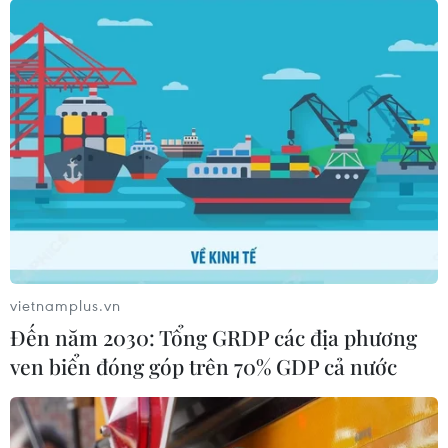
Tỉnh xây dựng nông thôn mới theo hướng hiện đại, văn
minh, nâng cao chất lượng sống cho nông dân và
người dân ở nông thôn, mang lại giá trị bền vững cho
nông thôn trong giai đoạn mới.
vietnamplus.vn
Đến năm 2030: Tổng GRDP các địa phương
ven biển đóng góp trên 70% GDP cả nước