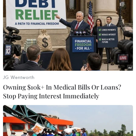
ý định hoặc không đến Phuket nữa.
Bộ Y tế Thái Lan cho biết đến nay, khoảng
400.000 người dân địa phương Phuket, tương
đương 60% dân số trên đảo, đã được tiêm
vaccine ngừa COVID-19./.
(TTXVN/Vietnam+)
JG Wentworth
Owning $10k+ In Medical Bills Or Loans?
Stop Paying Interest Immediately