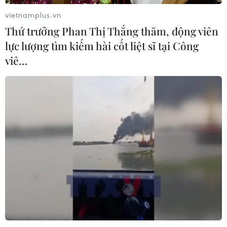
vietnamplus.vn
Thứ trưởng Phan Thị Thắng thăm, động viên
Báo động xu hướng gia tăng người
lực lượng tìm kiếm hài cốt liệt sĩ tại Công
trẻ mắc ung thư
viê…
04/08/2026 14:10
Mỹ ghi nhận ca tử vong đầu tiên
trong mùa dịch cyclosporiasis
04/08/2026 07:11
Phát hiện mới về quá trình lão hóa
của con người
02/08/2026 13:31