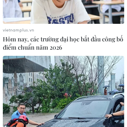
diện hiện nay thêm hai tuần (từ ngày 15-28/6) và đề
xuất đã được thông qua tại phiên họp đặc biệt của Hội
đồng An ninh quốc gia.
vietnamplus.vn
Hôm nay, các trường đại học bắt đầu công bố
điểm chuẩn năm 2026
Dịch COVID-19: Lào lo ngại nguy cơ dịch