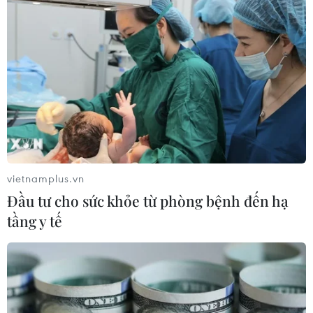
Thái Lan.
vietnamplus.vn
Đầu tư cho sức khỏe từ phòng bệnh đến hạ
tầng y tế
Campuchia yêu cầu các cơ sở kinh doanh
không lơ là phòng chống dịch