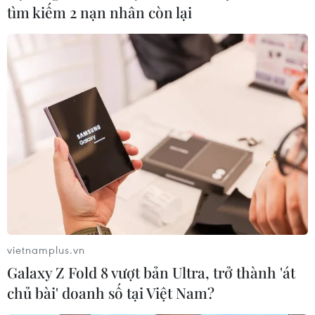
tìm kiếm 2 nạn nhân còn lại
Các ổ dịch tại nhà máy đe dọa lĩnh vực
xuất khẩu của Thái Lan
14/06/2021 05:52
Nền kinh tế phụ thuộc vào du lịch này đã suy giảm 6,1%
trong năm ngoái. Tháng trước, Chính phủ Thái Lan đã
phải giảm dự báo tăng trưởng GDP trong năm nay từ
vietnamplus.vn
2,5-3,5% xuống còn 1,5-2,5%.
Galaxy Z Fold 8 vượt bản Ultra, trở thành 'át
chủ bài' doanh số tại Việt Nam?