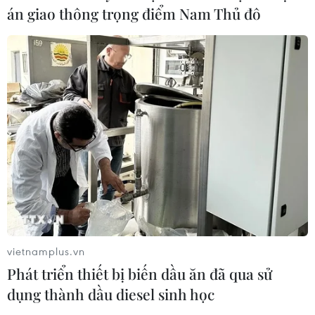
án giao thông trọng điểm Nam Thủ đô
Virus H5N1 lây lan trong quần thể
chim bản địa tại Australia
29/07/2026 11:42
UNAIDS cảnh báo nguy cơ đại dịch
HIV/AIDS bùng phát trở lại
29/07/2026 05:17
Johnson & Johnson chi 5,5 tỷ USD
dàn xếp vụ kiện phấn rôm gây ung
vietnamplus.vn
thư
Phát triển thiết bị biến dầu ăn đã qua sử
28/07/2026 04:37
dụng thành dầu diesel sinh học