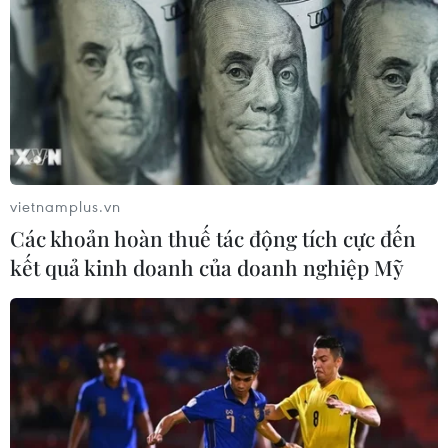
14/06/2021 09:52
Chính quyền Phnom Penh cuối tuần trước cho biết sau
khi biện pháp hạn chế được nới lỏng, các chủ công ty,
thể chế tài chính, nhà hàng, chợ, công nhân và người
kinh doanh có vẻ lơ là trong phòng dịch.
vietnamplus.vn
Các khoản hoàn thuế tác động tích cực đến
kết quả kinh doanh của doanh nghiệp Mỹ