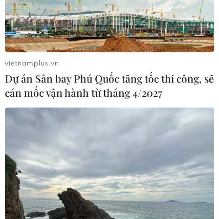
vietnamplus.vn
Dự án Sân bay Phú Quốc tăng tốc thi công, sẽ
cán mốc vận hành từ tháng 4/2027
TIN CÙNG CHUYÊN MỤC
Cộng hòa Dân chủ Congo ghi nhận
hơn 300 trẻ em tử vong do Ebola
08/08/2026 15:21
Ớt nhập khẩu từ Mexico khiến hàng
trăm người tiêu dùng Mỹ nhiễm