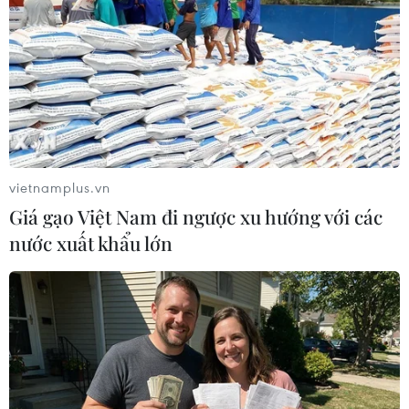
#COVID-19
#Virus SARS-CoV-2
#Ca mắc mới
#Phuket
#Cách ly
#Khách du lịch
#Vaccine
Thái Lan
vietnamplus.vn
Giá gạo Việt Nam đi ngược xu hướng với các
nước xuất khẩu lớn
Theo dõi VietnamPlus