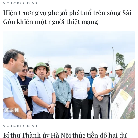
vietnamplus.vn
Hiện trường vụ ghe gỗ phát nổ trên sông Sài
Sâm Ngọc Linh: Báu vật trong tay,
Gòn khiến một người thiệt mạng
bao giờ "hóa rồng"?
02/08/2026 11:38
Yếu tố di truyền có thể quyết định
quá trình phát triển ung thư
02/08/2026 09:43
Phương pháp mới giúp phát hiện
sớm bệnh Alzheimer
30/07/2026 14:27
vietnamplus.vn
Bí thư Thành ủy Hà Nội thúc tiến độ hai dự