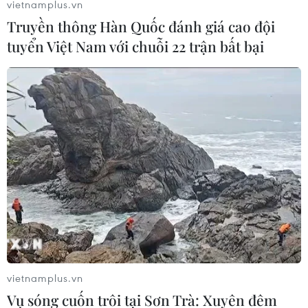
vietnamplus.vn
Truyền thông Hàn Quốc đánh giá cao đội
tuyển Việt Nam với chuỗi 22 trận bất bại
Số ca nhiễm mới tại Indonesia tăng lên
mức cao nhất kể từ cuối tháng 2
13/06/2021 11:05
Do số ca mắc mới tăng cao trở lại, Tổng thống Joko
Widodo đã yêu cầu đẩy nhanh tốc độ tiêm chủng nhằm
đáp ứng chỉ tiêu 700.000 liều/ngày trong tháng 6 này
và 1 triệu liều/ngày trong tháng 7.
vietnamplus.vn
Vụ sóng cuốn trôi tại Sơn Trà: Xuyên đêm