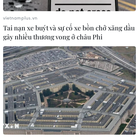
vietnamplus.vn
Tai nạn xe buýt và sự cố xe bồn chở xăng dầu
gây nhiều thương vong ở châu Phi
Dịch COVID-19: Hạ viện Indonesia
khuyến cáo hoãn mở lại trường học
15/06/2021 13:17
Phó Chủ tịch Hạ viện Indonesia yêu cầu chính phủ hoãn
mở cửa trở lại các trường học trong bối cảnh số ca mắc
COVID-19 đang gia tăng đột biến.