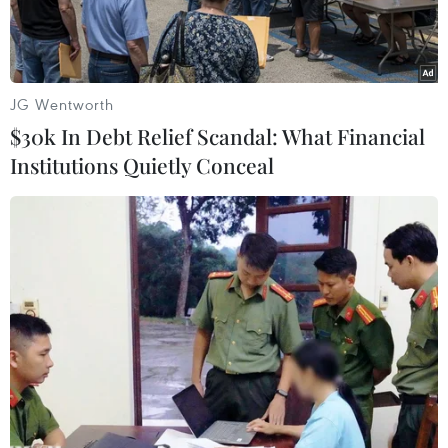
JG Wentworth
$30k In Debt Relief Scandal: What Financial
Institutions Quietly Conceal
Tiêm vaccine ngừa COVID-19 cho người dân tại Bangkok, Thái
Lan, ngày 31/5/2021. (Ảnh: THX/TTXVN)
Theo phóng viên TTXVN tại Bangkok, người
phát ngôn Trung tâm Xử lý Tình hình COVID-19
của Chính phủ Thái Lan (CCSA) Apisamai