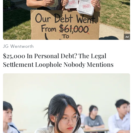
TIN LIÊN QUAN
JG Wentworth
$25,000 In Personal Debt? The Legal
Settlement Loophole Nobody Mentions
COVID-19: Malaysia kéo dài lệnh phong
tỏa toàn diện thêm 2 tuần
11/06/2021 13:38
Đại diện Bộ Y tế đã đề xuất kéo dài lệnh phong tỏa toàn