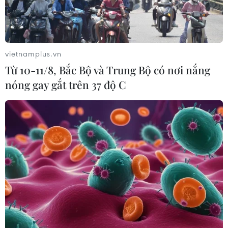
Thị trường vaccine thế giới chuyển
hướng sang người cao tuổi
vietnamplus.vn
08/08/2026 15:01
Từ 10-11/8, Bắc Bộ và Trung Bộ có nơi nắng
nóng gay gắt trên 37 độ C
Việt Nam là điểm đến hấp dẫn với
doanh nghiệp bán dẫn hàng đầu của
Mỹ
08/08/2026 13:45
Chuyên gia Nhật Bản nói Việt Nam
nên ưu tiên sản xuất và đóng gói chip
bán dẫn
08/08/2026 13:28