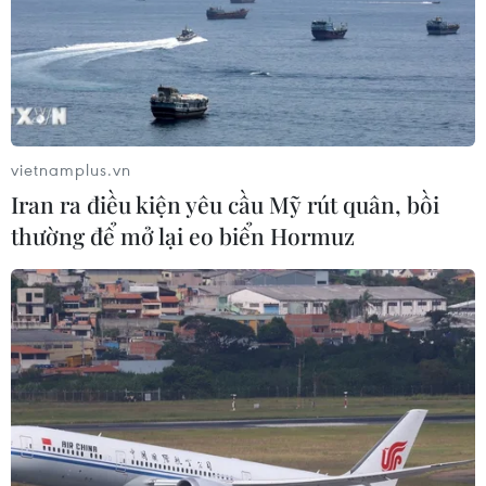
tư dự án hạ tầng công nghiệp phía
Đông Đắk Lắk
08/08/2026 01:45
Xem thêm
vietnamplus.vn
Iran ra điều kiện yêu cầu Mỹ rút quân, bồi
thường để mở lại eo biển Hormuz
CƠ QUAN CHỦ QUẢN: THÔNG TẤN XÃ VIỆT NAM
Tổng Biên tập: TRẦN TIẾN DUẨN
Phó Tổng Biên tập: NGUYỄN THỊ TÁM, KHÚC THANH
THỦY
Sở hữu trí tuệ
Quy định sử dụng