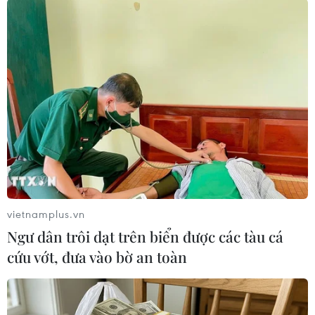
sản xuất sản phẩm điện tử tăng 12%, sản xuất
xe có động cơ tăng 10,5%.../.
vietnamplus.vn
Ngư dân trôi dạt trên biển được các tàu cá
cứu vớt, đưa vào bờ an toàn
#tồn kho
#công nghiệp
#Tổng Cục Thống Kê