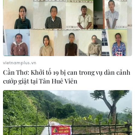
vietnamplus.vn
Cần Thơ: Khởi tố 19 bị can trong vụ dàn cảnh
cướp giật tại Tân Huê Viên
TIN CÙNG CHUYÊN MỤC
Đà Nẵng: Khẩn trương tìm kiếm 3