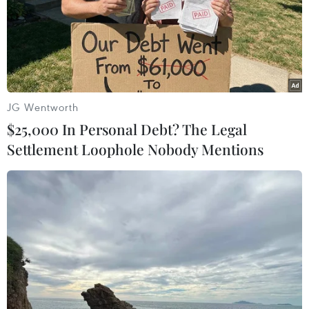
JG Wentworth
$25,000 In Personal Debt? The Legal
Settlement Loophole Nobody Mentions
Công an tỉnh Thanh Hóa đã phối hợp với các đơn vị liên quan
tiến hành thu nhận mẫu ADN đối với 100 thân nhân liệt sỹ của
phường Hạc Thành, tỉnh Thanh Hóa. (Ảnh: Nguyễn
Nam/TTXVN)
Với quyết tâm chính trị cao nhất, Công an Thanh
Hóa đã thể hiện được vai trò tiên phong, gương
mẫu đi đầu, kịp thời tham mưu cho lãnh đạo
tỉnh, chủ động phối hợp các sở, ngành, địa