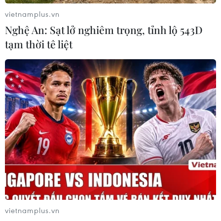
dự án liên quan cơ sở dữ liệu gene, các công tác phục
vietnamplus.vn
vụ việc xác định danh tính liệt sỹ...
Nghệ An: Sạt lở nghiêm trọng, tỉnh lộ 543D
tạm thời tê liệt
vietnamplus.vn