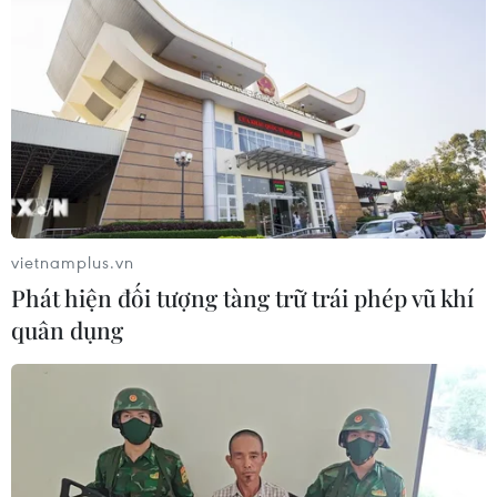
Kết luận số 75-KL/TW: Cà Mau chủ
động thích ứng với biến đổi khí hậu
08/08/2026 02:53
Hà Nội sắp xếp trường học - cuộc
chuyển đổi về tư duy quản trị giáo
dục
vietnamplus.vn
08/08/2026 02:51
Phát hiện đối tượng tàng trữ trái phép vũ khí
quân dụng
Metro Nhổn-Ga Hà Nội đã “cõng”
hơn 14 triệu lượt khách sau 2 năm
khai thác
08/08/2026 02:13