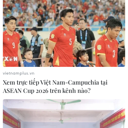
Cà Mau: Bàn giao 535 mẫu hài cốt liệt sỹ tại xã
Phước Long để giám định ADN
TIN LIÊN QUAN
vietnamplus.vn
Xem trực tiếp Việt Nam-Campuchia tại
ASEAN Cup 2026 trên kênh nào?