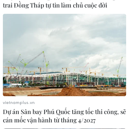
trai Đồng Tháp tự tin làm chủ cuộc đời
(TTXVN/Vietnam+)
vietnamplus.vn
Dự án Sân bay Phú Quốc tăng tốc thi công, sẽ
#mẫu ADN
#liệt sỹ
#thân nhân liệt sỹ
Thanh Hóa
cán mốc vận hành từ tháng 4/2027