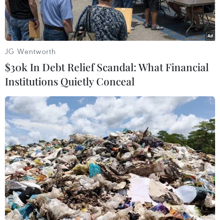
ADN.
JG Wentworth
$30k In Debt Relief Scandal: What Financial
Institutions Quietly Conceal
Công an tỉnh Thanh Hóa đã phối hợp với các đơn vị liên quan
tiến hành thu nhận mẫu ADN đối với 100 thân nhân liệt sỹ của
phường Hạc Thành, tỉnh Thanh Hóa. (Ảnh: Nguyễn
Nam/TTXVN)
Ngày 26/7, Ủy ban Nhân dân tỉnh Thanh Hóa