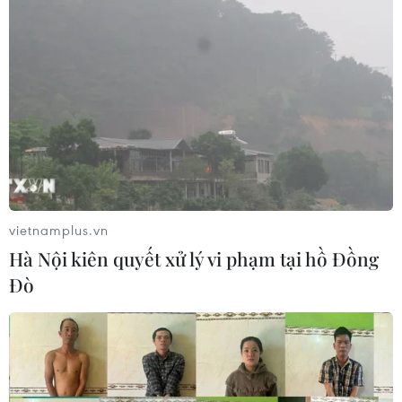
vietnamplus.vn
Hà Nội kiên quyết xử lý vi phạm tại hồ Đồng
Đò