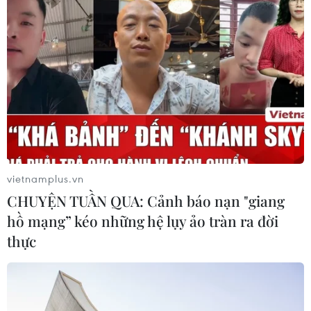
Hà Nội kiên quyết xử lý vi phạm tại
hồ Đồng Đò
08/08/2026 03:29
65 năm thảm họa da cam: Tiếp nối
công lý, sẻ chia nỗi đau
08/08/2026 03:28
vietnamplus.vn
CHUYỆN TUẦN QUA: Cảnh báo nạn "giang
hồ mạng” kéo những hệ lụy ảo tràn ra đời
Vĩnh Long: Còn thông tin là còn tìm
thực
kiếm, không bỏ sót hài cốt liệt sỹ
08/08/2026 03:23