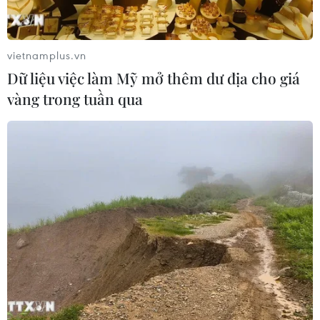
vietnamplus.vn
Dữ liệu việc làm Mỹ mở thêm dư địa cho giá
vàng trong tuần qua
Công nghệ ADN phục vụ định danh liệt sỹ
chưa xác định danh tính
29/09/2024 13:58
Các công nghệ mới trong tương lai có thể áp dụng như
SNP sử dụng NGS và microarray để tăng hiệu quả các