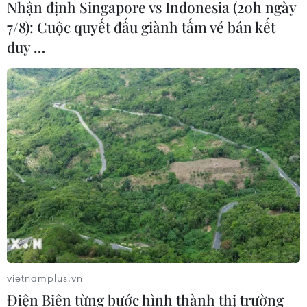
Nhận định Singapore vs Indonesia (20h ngày
7/8): Cuộc quyết đấu giành tấm vé bán kết
duy …
vietnamplus.vn
Điện Biên từng bước hình thành thị trường