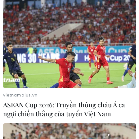
Theo dõi VietnamPlus
Ngày Thương binh Liệt sỹ
Chiến dịch 500 ngày đêm: Để những người lính
ra đi được trở về trọn vẹn
Chiến dịch 500 ngày đêm: Để không một sự hy
sinh nào bị lãng quên
vietnamplus.vn
ASEAN Cup 2026: Truyền thông châu Á ca
Gia Lai: Nỗ lực tìm đồng đội sau hơn nửa thế kỷ
ngợi chiến thắng của tuyển Việt Nam
tham gia trận đánh Đồi Tranh
Tác phẩm điện ảnh “Mưa đỏ” và hành trình gắn
kết chiến lược Việt-Lào