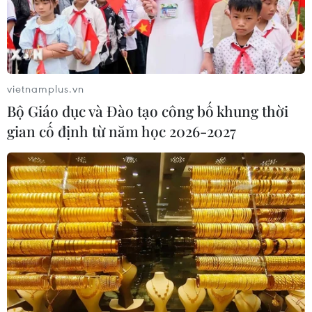
vietnamplus.vn
Bộ Giáo dục và Đào tạo công bố khung thời
gian cố định từ năm học 2026-2027
Thu mẫu ADN của thân nhân liệt sỹ - “trả
danh tính, nối người thân”
10/10/2024 22:04
Công an thành phố Hà Nội đề nghị khẩn trương tiến
hành lấy mẫu ADN của thân nhân liệt sỹ, tạo thuận lợi
cho công tác tìm kiếm quy tập, đưa các anh hùng liệt sỹ
về với gia đình, quê hương.