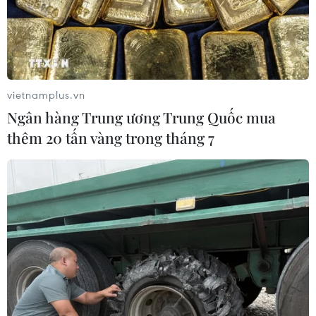
tay, đóng góp, hỗ trợ phòng, chống dịch COVID-19 tổng
số tiền trên 100 tỷ đồng.
vietnamplus.vn
Ngân hàng Trung ương Trung Quốc mua
thêm 20 tấn vàng trong tháng 7
VNPT ủng hộ 400 tỷ đồng vào Quỹ vaccine