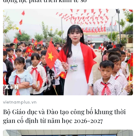
Từ mở rộng số lượng đến nâng cao
chất lượng doanh nghiệp tư nhân ở
Tây Ninh
06/08/2026 04:23
Alphabet cải tổ hàng ngũ lãnh đạo
giữa cuộc đua AGI
06/08/2026 04:22
Techcom Life và cách tiếp cận mới
cho bài toán bảo vệ sức khỏe của
vietnamplus.vn
người Việt
Bộ Giáo dục và Đào tạo công bố khung thời
06/08/2026 03:40
gian cố định từ năm học 2026-2027
Chọn đúng đầu tàu: Danh mục