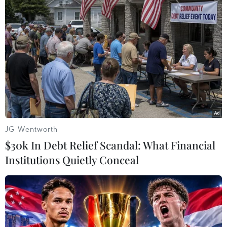
#Chính phủ
#Doanh nghiệp nhà nước
#Đóng góp vào Quỹ Vaccine phòng COVID-19
#Phòng chống dịch
Theo dõi VietnamPlus
JG Wentworth
$30k In Debt Relief Scandal: What Financial
Institutions Quietly Conceal
TIN LIÊN QUAN