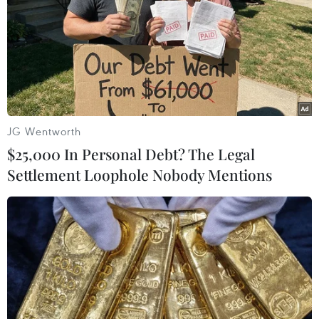
JG Wentworth
$25,000 In Personal Debt? The Legal
Settlement Loophole Nobody Mentions
PetroVietnam trao ủng hộ 50 tỷ đồng cho
Quỹ vaccine phòng COVID-19
29/05/2021 01:29
Tính từ 2020 đến nay, người lao động Dầu khí đã chung