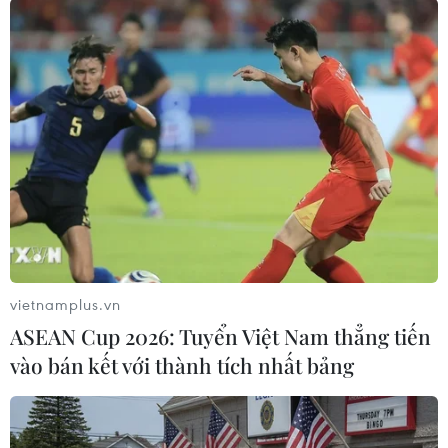
đánh giá, xếp loại doanh nghiệp năm đó. Nghị
quyết này có hiệu lực từ ngày ký ban hành, áp
dụng đối với việc đánh giá hiệu quả hoạt động,
xếp loại doanh nghiệp năm 2021 và năm 2022./.
(TTXVN/Vietnam+)
vietnamplus.vn
ASEAN Cup 2026: Tuyển Việt Nam thẳng tiến
vào bán kết với thành tích nhất bảng