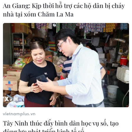
An Giang: Kịp thời hỗ trợ các hộ dân bị cháy
Meta tung công cụ AI lập trình tự
nhà tại xóm Chăm La Ma
động cho nhà phát triển
06/08/2026 06:40
Doanh thu AI của Microsoft phụ
thuộc phần lớn vào đối tác OpenAI
06/08/2026 06:31
Tây Ninh: Tạo điều kiện hình thành
doanh nghiệp công nghệ chiến lược
06/08/2026 04:45
vietnamplus.vn
Tây Ninh thúc đẩy bình dân học vụ số, tạo
động lực phát triển kinh tế số