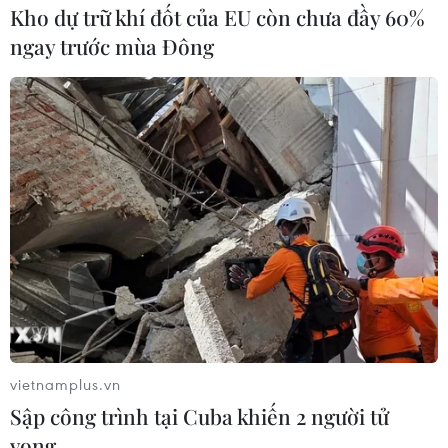
Kho dự trữ khí đốt của EU còn chưa đầy 60%
ngay trước mùa Đông
VietinBank đổi điểm tích lũy Loyalty
thành tiền ủng hộ vaccine
14/07/2021 09:42
Việc dùng điểm thưởng chuyển thành tiền ủng hộ Quỹ
vaccine không chỉ gia tăng tiện ích cho khách hàng
trong chương trình Loyalty, là cầu nối gắn kết chặt chẽ
khách hàng với VietinBank.
vietnamplus.vn
Sập công trình tại Cuba khiến 2 người tử
vong