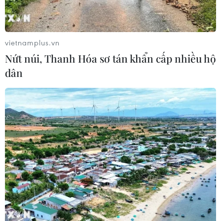
vietnamplus.vn
Nứt núi, Thanh Hóa sơ tán khẩn cấp nhiều hộ
dân
TIN CÙNG CHUYÊN MỤC
Naver và NVIDIA tăng tốc xây dựng
“Nhà máy AI,” hướng tới doanh thu
từ năm 2027
07/08/2026 13:01
Sân chơi học đường giúp học sinh
rèn kỹ năng sống qua từng bước
nhảy
07/08/2026 11:38