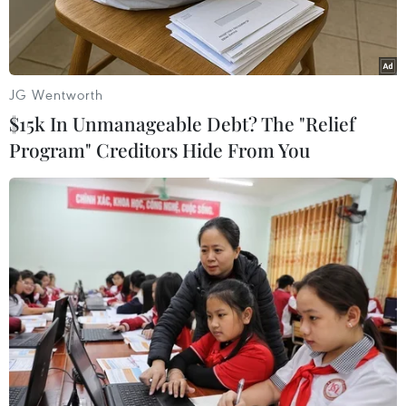
JG Wentworth
$15k In Unmanageable Debt? The "Relief
Program" Creditors Hide From You
Đại diện các tập đoàn, tổng công ty, doanh nghiệp trao ủng hộ
Quỹ vaccine phòng COVID-19. (Ảnh: Dương Giang/TTXVN)
Ngày 18/7, Chính phủ ban hành Nghị quyết
87/NQ-CP về việc tháo gỡ khó khăn, vướng mắc
liên quan đến xếp loại đối với các doanh nghiệp
nhà nước tham gia đóng góp, ủng hộ công tác