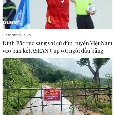
vietnamplus.vn
Đình Bắc rực sáng với cú đúp, tuyển Việt Nam
vào bán kết ASEAN Cup với ngôi đầu bảng