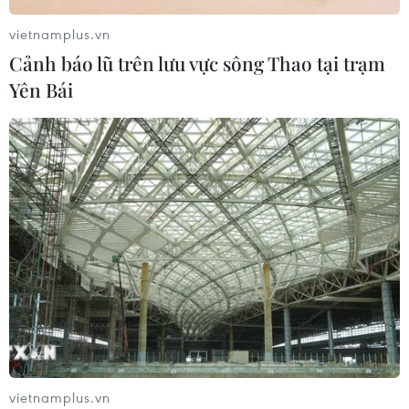
vietnamplus.vn
Amazon lần đầu tiên đạt mức vốn
Cảnh báo lũ trên lưu vực sông Thao tại trạm
hóa 3.000 tỷ USD nhờ làn sóng lạc
Yên Bái
quan mới về AI
03/08/2026 14:35
MB chuẩn bị trả cổ tức cho cổ đông
15%, nâng vốn điều lệ lên 100.000 tỷ
đồng
03/08/2026 13:47
TotalEnergies thâu tóm một phần
mảng năng lượng tái tạo của Shell
03/08/2026 10:33
vietnamplus.vn