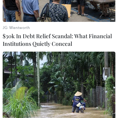
JG Wentworth
$30k In Debt Relief Scandal: What Financial
Institutions Quietly Conceal
(Nguồn: dailymail.co)
Một giáo viên ở Trường trung học Forestville tại
Maryland, Mỹ, đã phải nhập viện điều trị sau
khi bị một học trò đánh chảy máu hôm thứ Năm
(29/1 vừa qua).