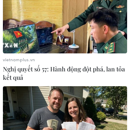
vietnamplus.vn
Nghị quyết số 57: Hành động đột phá, lan tỏa
kết quả
Ca sỹ Beyoncé ủng hộ dịch vụ giao đồ ăn
thuần chay tại Mỹ
05/02/2015 09:49
Beyoncé đã trở thành ngôi sao mới nhất ủng hộ chế độ
ăn thuần chay khi hợp tác với một dịch vụ giao đồ ăn