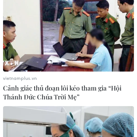
vietnamplus.vn
Cảnh giác thủ đoạn lôi kéo tham gia “Hội
Thánh Đức Chúa Trời Mẹ”
TIN CÙNG CHUYÊN MỤC
Bão Dolphin gây ảnh hưởng diện
rộng tại miền Đông Trung Quốc
09/08/2026 04:23