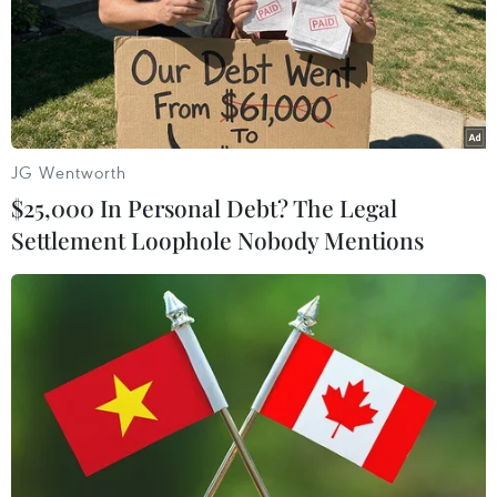
tận nhà trong chương trình 22 Days Nutrition.
JG Wentworth
$25,000 In Personal Debt? The Legal
Settlement Loophole Nobody Mentions
Ông bố anh hùng trao con cho vợ rồi đè
lên kẻ đánh bom tự sát
05/02/2015 10:51