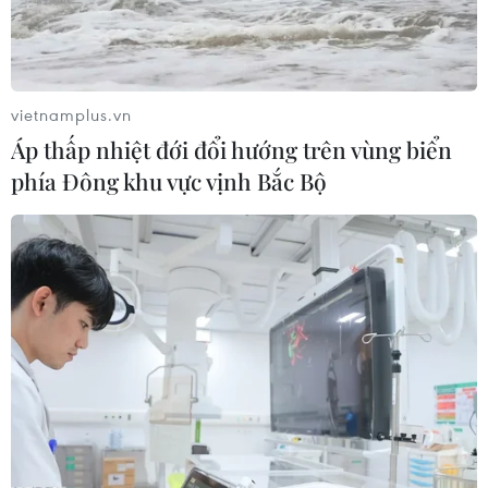
vietnamplus.vn
Áp thấp nhiệt đới đổi hướng trên vùng biển
phía Đông khu vực vịnh Bắc Bộ
Kỳ thi Thi tốt nghiệp THPT 2025: Có 41 thí
sinh bị đình chỉ thi
27/06/2025 13:16
Theo Bộ Giáo dục và Đào tạo, công tác coi thi đã diễn
ra đúng kế hoạch, an toàn, nghiêm túc với tinh thần
thân thiện, tạo mọi điều kiện thuận lợi nhất cho thí sinh.