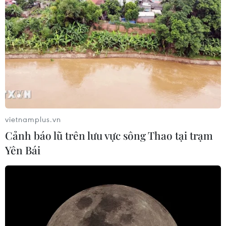
Thứ trưởng Bộ GD-ĐT: Thi lại không
phải để xóa bỏ trách nhiệm của thí
sinh
05/08/2026 09:19
Bắc Ninh: Tinh gọn hơn 50% đầu mối
cơ sở giáo dục công lập
vietnamplus.vn
05/08/2026 06:53
Cảnh báo lũ trên lưu vực sông Thao tại trạm
Yên Bái
Vụ trường Chuyên Tuyên Quang:
Việc tổ chức thi lại trên cơ sở kết quả
điều tra
05/08/2026 04:39