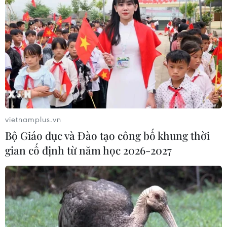
vietnamplus.vn
TIN CÙNG CHUYÊN MỤC
Bộ Giáo dục và Đào tạo công bố khung thời
Bộ Giáo dục và Đào tạo
gian cố định từ năm học 2026-2027
công bố Khung kế hoạch thời gian
năm học
07/08/2026 23:54
7 học sinh đội tuyển Việt Nam đoạt