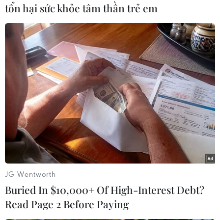
cổ phiếu, giá trị tương ứng gần 177,3 tỷ đồng.
tổn hại sức khỏe tâm thần trẻ em
Toàn sàn có 72 mã tăng giá, 157 mã giảm giá và
164 mã đi ngang.
Chỉ số UpCoM-Index lúc 11 giờ 30 phút giảm
nhẹ 0,08 điểm (-0,26%) và xuống mức 30,25
điểm. Khối lượng giao dịch đạt 108 nghìn cổ
phiếu, tương ứng gần 0,8 tỷ đồng./.
Linh Chi (Vietnam+)
JG Wentworth
Buried In $10,000+ Of High-Interest Debt?
Read Page 2 Before Paying