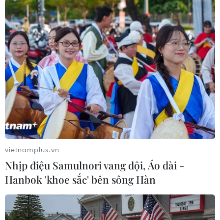
#VN-Index
#HNX-Index
#UpCoM-Index
#Dòng tiền
#Giằng co.
Anh
vietnamplus.vn
Nhịp điệu Samulnori vang dội, Áo dài -
Theo dõi VietnamPlus
Hanbok 'khoe sắc' bên sông Hàn