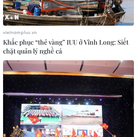
Thị trường chứng khoán thế giới:
Nhà đầu tư chấp chới
03/08/2026 14:35
vietnamplus.vn
Khắc phục “thẻ vàng” IUU ở Vĩnh Long: Siết
chặt quản lý nghề cá
VN-Index tăng hơn 27 điểm, khối
ngoại mua ròng trở lại hơn 1.000 tỷ
đồng
03/08/2026 09:32
Cổ phiếu công nghệ giảm sâu: Định
giá lại hay cơ hội tích lũy?
03/08/2026 08:45