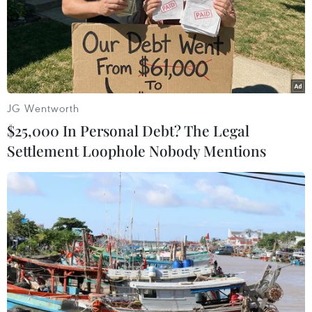
Phố Wall lập kỷ lục mới nhờ đà tăng
của nhóm cổ phiếu AI
05/08/2026 00:37
JG Wentworth
$25,000 In Personal Debt? The Legal
Tỷ phú Jeff Bezos bán 15 triệu cổ
Settlement Loophole Nobody Mentions
phiếu Amazon trị giá hơn 4 tỷ USD
04/08/2026 23:29
Phố Wall lập đỉnh lịch sử khi giá dầu
lao dốc mạnh
04/08/2026 00:59