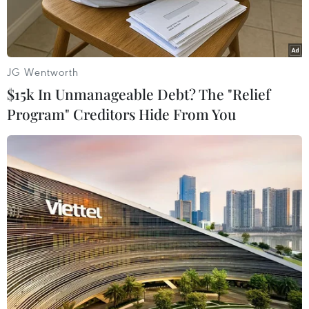
chạy, thì một lực cầu mới đã xuất hiện và nỗ lực
kìm chân hai hàm thử biểu của thị trường thoát
khỏi đà đổ dốc trước đó.
JG Wentworth
Cuối cùng, mọi nỗ lực bên phía sàn giao dịch
$15k In Unmanageable Debt? The "Relief
Thành phố Hồ Chí Minh đã được ghi nhận, VN-
Program" Creditors Hide From You
Index kết thúc phiên tăng nhẹ lên mức 383
điểm. Tuy nhiên tại sàn Hà Nội, do thiếu lực đỡ
từ nhóm trụ cột, HNX-Index cuối giờ đã phải
dừng chân ở mốc 61 điểm trong sắc đỏ.
Trên sàn HoSE, đầu giờ lực cung được tiết giảm
so với phiên trước, song do cầu quá yếu nên VN-
Index đã giảm ngay 1,73 điểm về mốc 380,05
điểm trong đợt 1. Thanh khoản đạt 685 nghìn
đơn vị, giá trị tương ứng 25 tỷ đồng.