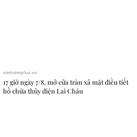
vietnamplus.vn
17 giờ ngày 7/8, mở cửa tràn xả mặt điều tiết
hồ chứa thủy điện Lai Châu
TIN CÙNG CHUYÊN MỤC
Canada áp dụng biện pháp tự vệ tạm
thời với tủ gỗ và tủ lavabo nhập khẩu
07/08/2026 14:52