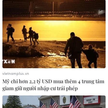
Chị Hằng, nhân viên quản lý cửa hàng Đồ du
lịch FanFan, địa chỉ 76 Nguyễn Chí Thanh (quận
Đống Đa, Hà Nội) cho biết từ đầu tháng Tư, mỗi
ngày cửa hàng tiếp nhận từ 15-20 đơn hàng, chủ
yếu là dòng sản phẩm du lịch trải nghiệm như
ba lô, túi ngủ, bàn ghế gấp gọn và các trang
phục dã ngoại, với phân khúc giá dao động
trong khoảng từ 300.000 đồng đến 2 triệu
đồng/sản phẩm.
“Phần lớn đồ dùng, phụ kiện du lịch trên thị
vietnamplus.vn
trường hiện nay là sản phẩm đến từ các thương
Mỹ chi hơn 2,2 tỷ USD mua thêm 4 trung tâm
hiệu nước ngoài, có thể kể đến là MSquare
giam giữ người nhập cư trái phép
(Nhật Bản), GO&Fly (Đài Loan), NatureHike
(Trung Quốc) hay Eagle Creek (Mỹ),... Tuy
nhiên, thương hiệu Madfox của Việt Nam hiện