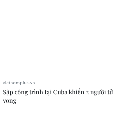
Hình ảnh giải Dù lượn đường
trường Pu Ta Leng Quốc tế mở rộng lần 3
15/04/2022 01:53
Giải dù lượn đường trường Pu Ta Leng Quốc tế mở rộng
lần 3 tại Lai Châu năm nay quy tụ 100 phi công ttham
gia tranh tài ở 2 nội dung thi đấu đường trường và hạ
cánh chính xác.
vietnamplus.vn
Sập công trình tại Cuba khiến 2 người tử
vong