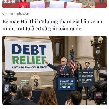
nước, đặc biệt là ở các tỉnh, thành phố trọng
điểm du lịch đã dần sôi động trở lại.
vietnamplus.vn
Để đón mùa cao điểm du lịch nội địa, thị trường
Bế mạc Hội thi lực lượng tham gia bảo vệ an
đồ dùng, phụ kiện du lịch cũng chuẩn bị các
ninh, trật tự ở cơ sở giỏi toàn quốc
mẫu mã sản phẩm đa dạng để phục vụ người
tiêu dùng.
Đồ dùng du lịch trải nghiệm lên ngôi
Trong bối cảnh đại dịch COVID-19 chưa được
kiểm soát hoàn toàn, nhiều tín đồ của du lịch có
xu hướng tìm đến những nơi có tính chất cô lập
để tăng sự trải nghiệm: Có thể là vùng nông
thôn yên tĩnh, là vùng núi cao hay những hòn
đảo, bãi biển chưa được khai thác du lịch, mang
đến sự yên tĩnh và cảm giác an tâm đối với
nhiều người.