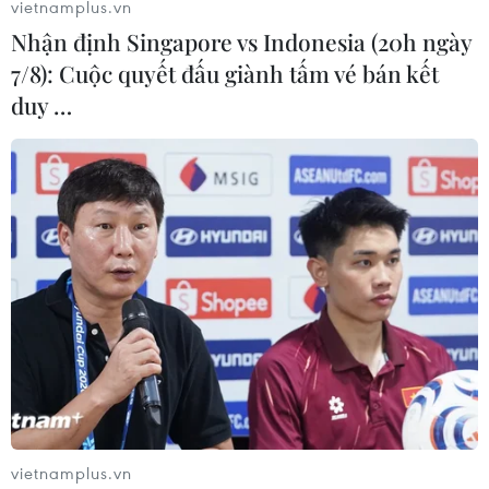
vietnamplus.vn
Nhận định Singapore vs Indonesia (20h ngày
7/8): Cuộc quyết đấu giành tấm vé bán kết
duy …
#Đồ Dùng Du Lịch
#Du Lịch Trải Nghiệm
#Thiết Kế Gấp Gọn
#Khuyến Mãi
#Pác Tạ
#Mỹ Khê
TP. Hà Nội
Theo dõi VietnamPlus
vietnamplus.vn