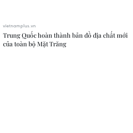
được đất và trời ưu ái ban tặng vẻ đẹp hùng vĩ của
thiên nhiên với dãy núi Hoàng Liên Sơn đứng đầu trong
"tứ đại đỉnh đèo" của Việt Nam.
vietnamplus.vn
Trung Quốc hoàn thành bản đồ địa chất mới
của toàn bộ Mặt Trăng