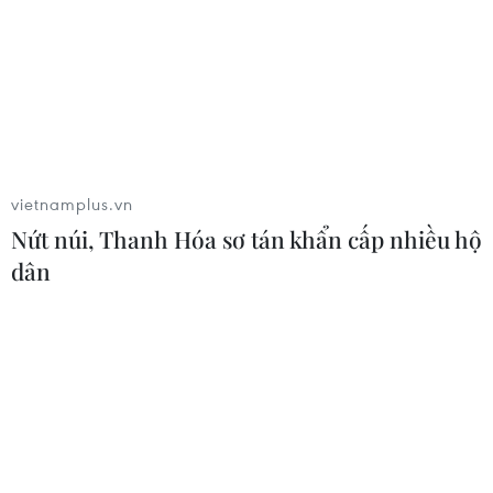
vietnamplus.vn
Nứt núi, Thanh Hóa sơ tán khẩn cấp nhiều hộ
Hình ảnh khai mạc Tuần văn hóa
dân
du lịch Việt Bắc tại Hà Nội năm 2022
15/04/2022 15:13
Từ 19h ngày 15-17/4, tại khu vực vườn hoa Lý Thái Tổ,
Hà Nội, diễn ra các sự kiện trong khuôn khổ Tuần văn
hóa du lịch 6 tỉnh Việt Bắc và thành phố Hà Nội năm
2022.