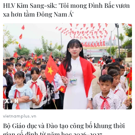
HLV Kim Sang-sik: 'Tôi mong Đình Bắc vươn
xa hơn tầm Đông Nam Á'
TIN LIÊN QUAN
Hầu hết các cơ sở lưu trú ở Phú Quốc hết
vietnamplus.vn
Bộ Giáo dục và Đào tạo công bố khung thời
phòng trong dịp nghỉ lễ 30/4
gian cố định từ năm học 2026-2027