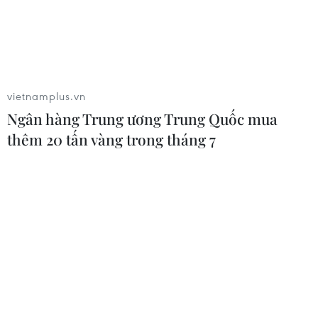
vietnamplus.vn
Ngân hàng Trung ương Trung Quốc mua
thêm 20 tấn vàng trong tháng 7
Tuần du lịch 'Về với những đỉnh núi Lai
Châu' kỳ vĩ thu hút du khách
15/04/2022 23:24
Lai Châu là mảnh đất ven trời Tây Bắc của Tổ quốc, nơi