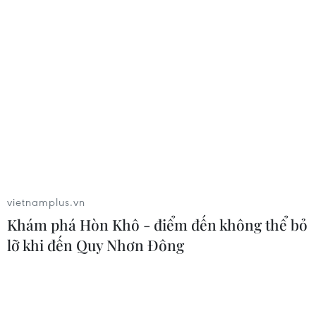
Chứng khoán châu Á đồng loạt tăng
nhờ đà hồi phục của cổ phiếu công
nghệ
05/08/2026 11:00
Đồng Nai phát hiện 7 cơ sở nuôi lợn
"vỗ béo" sử dụng chất cấm
05/08/2026 04:59
vietnamplus.vn
Khám phá Hòn Khô - điểm đến không thể bỏ
lỡ khi đến Quy Nhơn Đông
Mùa dâu Hạ Châu - trái cây
đặc sản của vùng đất Tây Đô
05/08/2026 03:42