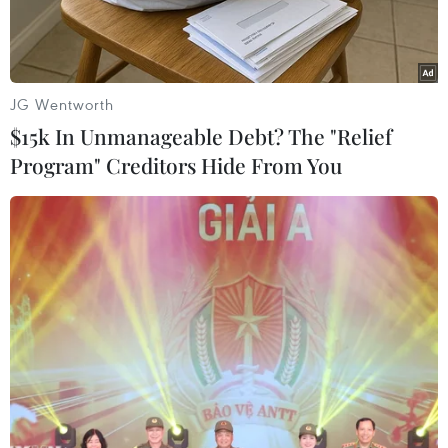
JG Wentworth
$15k In Unmanageable Debt? The "Relief
Program" Creditors Hide From You
Năm nay, thị trường các sản phẩm đồ dùng, phụ kiện có xu
hướng phục vụ nhu cầu du lịch dã ngoại trải nghiệm, khám phá
những địa điểm mới lạ. (Ảnh: Việt Anh/Vietnam+)
Sau khi Việt Nam chính thức mở cửa hoàn toàn
du lịch vào ngày 15/3, hoạt động du lịch trên cả