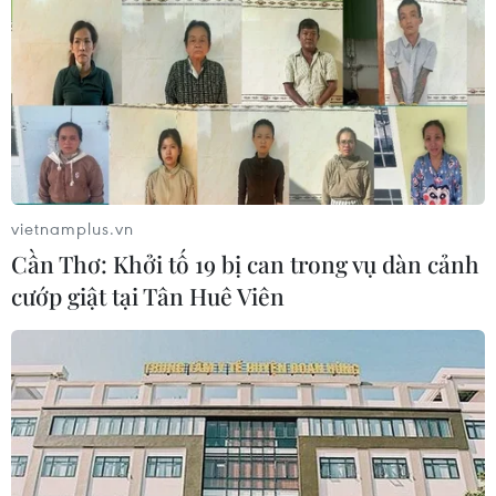
08/08/2026 04:16
Bảo đảm quốc phòng, an ninh quốc
gia song không cản trở hoạt động
dân sự
08/08/2026 04:14
vietnamplus.vn
Cần Thơ: Khởi tố 19 bị can trong vụ dàn cảnh
CHUYỆN TUẦN QUA: Cảnh
cướp giật tại Tân Huê Viên
báo nạn "giang hồ mạng” kéo những
hệ lụy ảo tràn ra đời thực
08/08/2026 04:00
Sơn La công bố tình huống khẩn cấp
về thiên tai với hai xã Muổi Nọi, Nậm