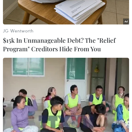
hồi giấy phép khaithác khoáng sản của Công ty
cổ phần đầu tư công nghiệp Tân Kiên thuộc Tập
đoànTân Tạo (Thành phố Hồ Chí Minh).
JG Wentworth
Giấy phép khai thác đá tại mỏ đá Hòn Sóc, xã
$15k In Unmanageable Debt? The "Relief
Thổ Sơn (Hòn Đất) của công tynày sẽ bị thu hồi.
Program" Creditors Hide From You
Trước đó, Ban Thường vụ Tỉnh uỷ Kiên Giang
đã ra thông báo kết luận chochủ trương thu hồi
mỏ đá Hòn Sóc vì Tập đoàn Tân Tạo không thực
hiện đúng camkết khi khai thác.
Được tỉnh giao mỏ đá Hòn Sóc để phục vụ cho
việc xây dựng dự án đảo nhântạo Hải Âu tại khu
đô thị lấn biển ở thành phố Rạch Giá, nhưng
Tập đoàn Tân Tạođã chính thức đề nghị tỉnh