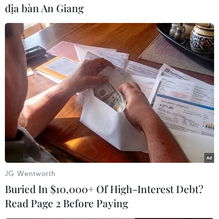
điểm khai thác khoảng trên 1.000m3 đá, còn
địa bàn An Giang
tạihiện trường khai thác mỏ Hòn Sóc khoảng
100m3.
Trong khi đó, hộ kinh doanh cá thể Hồ Kim
Vàng không có chức năng khaithác khoáng sản.
Cùng với việc thu hồi giấy phép khai thác mỏ đá
Hòn Sóc của Công ty cổphần đầu tư công nghiệp
Tân Kiên, Sở Tài Nguyên - Môi trường Kiên
Giang kiếnnghị xử phạt công ty này hàng trăm
triệu đồng do vi phạm các quy định của
Nhànước về quản lý hoạt động khai thác
JG Wentworth
khoáng sản./.
Buried In $10,000+ Of High-Interest Debt?
Read Page 2 Before Paying