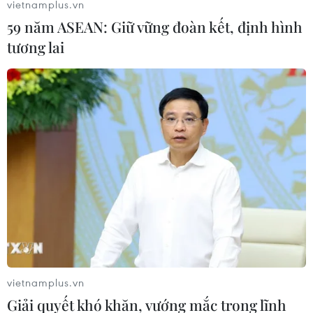
vietnamplus.vn
Lâm Đồng: Mùa trái chín “mở lối”
59 năm ASEAN: Giữ vững đoàn kết, định hình
cho du lịch nông nghiệp La Dạ
tương lai
08/08/2026 06:43
Vụ phế liệu bằng sắt, nhọn rơi trên
cao tốc: Tài xế xe chở mắc nhiều lỗi vi
phạm
08/08/2026 06:37
Nghệ An: Lũ cuốn cầu tạm trên sông
Nậm Nơn khiến 3 bản ở xã Mỹ Lý bị
chia cắt
08/08/2026 06:36
vietnamplus.vn
Giải quyết khó khăn, vướng mắc trong lĩnh