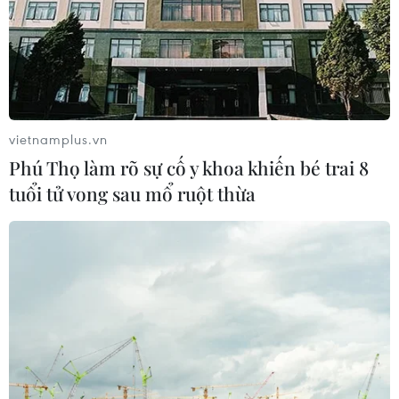
Lầu
08/08/2026 03:53
Xem thêm
vietnamplus.vn
Phú Thọ làm rõ sự cố y khoa khiến bé trai 8
tuổi tử vong sau mổ ruột thừa
CƠ QUAN CHỦ QUẢN: THÔNG TẤN XÃ VIỆT NAM
Tổng Biên tập: TRẦN TIẾN DUẨN
Phó Tổng Biên tập: NGUYỄN THỊ TÁM, KHÚC THANH
THỦY
Sở hữu trí tuệ
Quy định sử dụng
RSS
Hỗ trợ