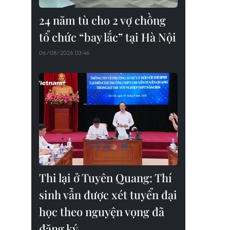
24 năm tù cho 2 vợ chồng
tổ chức “bay lắc” tại Hà Nội
06/08/2026 03:46
Thi lại ở Tuyên Quang: Thí
sinh vẫn được xét tuyển đại
học theo nguyện vọng đã
đăng ký