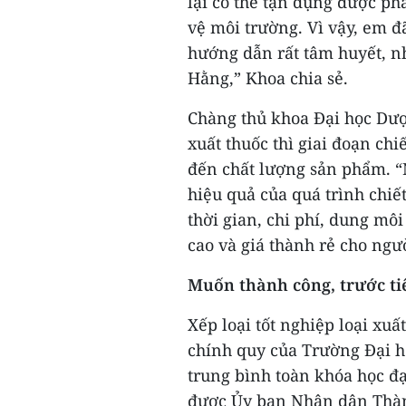
lại có thể tận dụng được p
vệ môi trường. Vì vậy, em đ
hướng dẫn rất tâm huyết, n
Hằng,” Khoa chia sẻ.
Chàng thủ khoa Đại học Dượ
xuất thuốc thì giai đoạn chiế
đến chất lượng sản phẩm. “
hiệu quả của quá trình chiết
thời gian, chi phí, dung môi
cao và giá thành rẻ cho ngư
Muốn thành công, trước ti
Xếp loại tốt nghiệp loại xuấ
chính quy của Trường Đại h
trung bình toàn khóa học đạ
được Ủy ban Nhân dân Thành