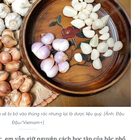
sẽ bị bỏ vào thùng rác nhưng lại là dược liệu quý. (Ảnh: Đậu
Đậu/Vietnam+)
c, em vẫn giữ nguyên cách học tập của bậc phổ