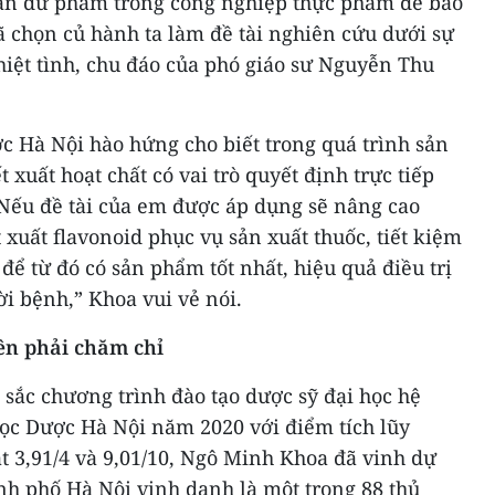
hần dư phẩm trong công nghiệp thực phẩm để bảo
ã chọn củ hành ta làm đề tài nghiên cứu dưới sự
hiệt tình, chu đáo của phó giáo sư Nguyễn Thu
c Hà Nội hào hứng cho biết trong quá trình sản
t xuất hoạt chất có vai trò quyết định trực tiếp
Nếu đề tài của em được áp dụng sẽ nâng cao
 xuất flavonoid phục vụ sản xuất thuốc, tiết kiệm
 để từ đó có sản phẩm tốt nhất, hiệu quả điều trị
ời bệnh,” Khoa vui vẻ nói.
ên phải chăm chỉ
t sắc chương trình đào tạo dược sỹ đại học hệ
ọc Dược Hà Nội năm 2020 với điểm tích lũy
t 3,91/4 và 9,01/10, Ngô Minh Khoa đã vinh dự
 phố Hà Nội vinh danh là một trong 88 thủ