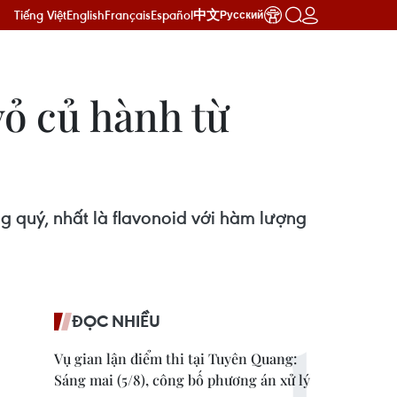
Tiếng Việt
English
Français
Español
中文
Русский
ỏ củ hành từ
g quý, nhất là flavonoid với hàm lượng
ĐỌC NHIỀU
Vụ gian lận điểm thi tại Tuyên Quang:
Sáng mai (5/8), công bố phương án xử lý