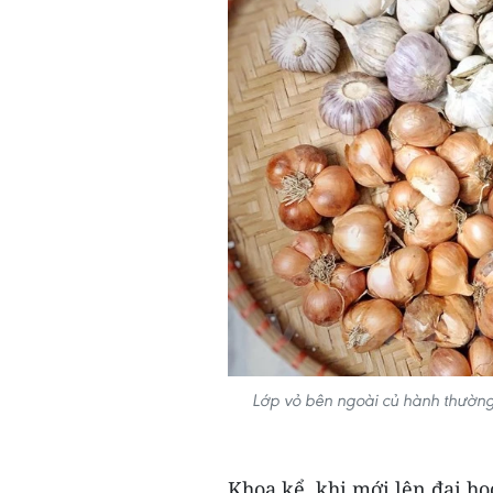
Lớp vỏ bên ngoài củ hành thường 
Khoa kể, khi mới lên đại họ