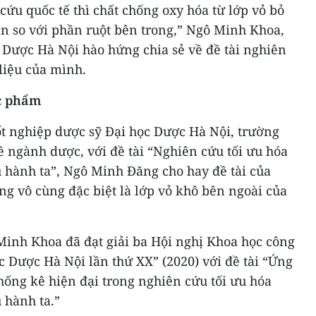
cứu quốc tế thì chất chống oxy hóa từ lớp vỏ bỏ
ần so với phần ruột bên trong,” Ngô Minh Khoa,
 Dược Hà Nội hào hứng chia sẻ về đề tài nghiên
liệu của mình.
c phẩm
ốt nghiệp dược sỹ Đại học Dược Hà Nội, trường
 ngành dược, với đề tài “Nghiên cứu tối ưu hóa
củ hành ta”, Ngô Minh Đăng cho hay đề tài của
g vô cùng đặc biệt là lớp vỏ khô bên ngoài của
Minh Khoa đã đạt giải ba Hội nghị Khoa học công
c Dược Hà Nội lần thứ XX” (2020) với đề tài “Ứng
ống kê hiện đại trong nghiên cứu tối ưu hóa
ủ hành ta.”