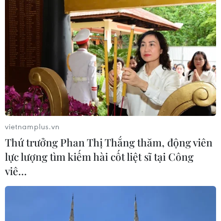
vietnamplus.vn
TIN CÙNG CHUYÊN MỤC
Thứ trưởng Phan Thị Thắng thăm, động viên
Olympic Trí tuệ nhân
lực lượng tìm kiếm hài cốt liệt sĩ tại Công
tạo quốc tế 2026: 7/8 học sinh Việt
viê…
Nam đoạt huy chương
08/08/2026 14:24