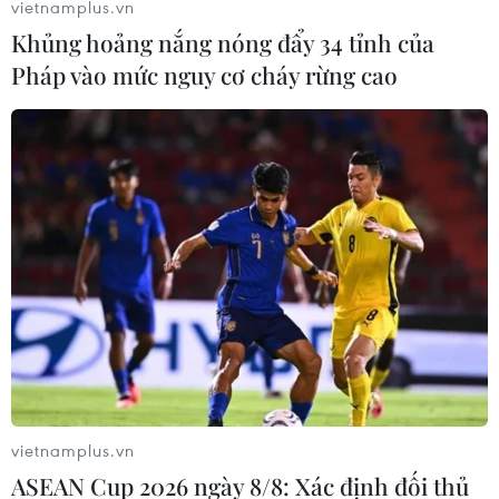
vietnamplus.vn
Khủng hoảng nắng nóng đẩy 34 tỉnh của
Pháp vào mức nguy cơ cháy rừng cao
#Dạy thêm học thêm
#thông tư 29
#Bộ Giáo dục và Đào tạo
Bắc Giang
Bắc Ninh
TP. Hải Phòng
vietnamplus.vn
ASEAN Cup 2026 ngày 8/8: Xác định đối thủ
Theo dõi VietnamPlus