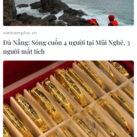
vietnamplus.vn
Đà Nẵng: Sóng cuốn 4 người tại Mũi Nghê, 3
người mất tích