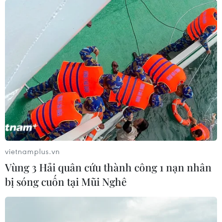
kiến thức, để giành bắt học sinh phải học thêm để có thêm thu
nhập, trước đây kêu lương thấp, bây giờ nhà nước ưu tiên, ưu đãi
tiền lương cho giáo viên cũng kêu... , cấm dạy thêm là đúng, học
sinh muốn học thêm thì tự học ở nhà, học bạn...
Thích
(5)
Trả lời
TIN LIÊN QUAN
vietnamplus.vn
Vùng 3 Hải quân cứu thành công 1 nạn nhân
bị sóng cuốn tại Mũi Nghê