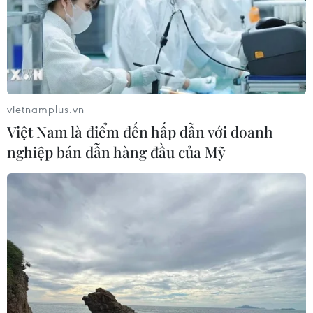
vietnamplus.vn
Việt Nam là điểm đến hấp dẫn với doanh
nghiệp bán dẫn hàng đầu của Mỹ
Dạy học hai buổi mỗi ngày: Làm thế nào
để không vi phạm Thông tư 29?
22/02/2025 01:13
Ông Nguyễn Xuân Thành, Vụ trưởng Vụ Giáo dục Trung
học khẳng định việc dạy buổi 2 phải đa dạng hoạt
động giáo dục, phát triển kỹ năng, không phải vẫn xếp
học sinh vào lớp để dạy như buổi sáng.