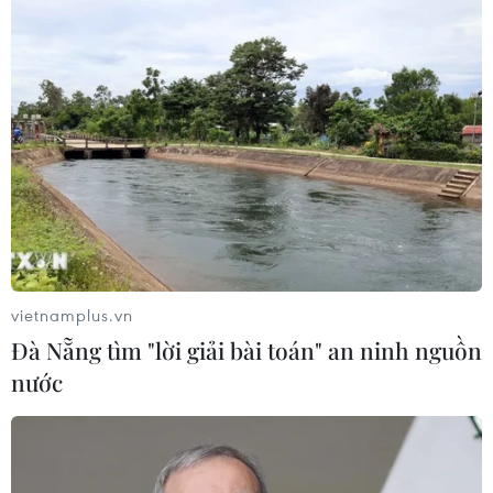
05/08/2026 14:59
Chính sách khuyến khích doanh
nghiệp tham gia hoạt động giáo dục
nghề nghiệp
05/08/2026 14:58
Thực hiện các nhiệm vụ trọng tâm
trong năm học 2026-2027
05/08/2026 13:13
vietnamplus.vn
Đà Nẵng tìm "lời giải bài toán" an ninh nguồn
nước
Thi lại ở Tuyên Quang: Thí
sinh vẫn được xét tuyển đại học theo
nguyện vọng đã đăng ký
05/08/2026 11:02