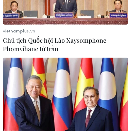
thêm
Đại diện Bộ Giáo dục và Đào tạo cho biết đã
thành lập đoàn kiểm tra việc thực hiện Thông tư
29 về dạy thêm, học thêm. Thời hạn kiểm tra từ
vietnamplus.vn
ngày 20/2/2025 đến ngày 20/3/2025.
Chủ tịch Quốc hội Lào Xaysomphone
Phomvihane từ trần
Thứ trưởng Phạm Ngọc Thưởng cũng nhấn
mạnh lại quan điểm chỉ đạo “5 không” (không
“đánh trống bỏ dùi,” không thoả hiệp, không
khoan nhượng, không biến tướng, không nói
khó mà không làm), “4 đề cao” (đề cao vai trò
cán bộ quản lý giáo dục các cấp; đề cao tinh
thần tự tôn, tự trọng, tinh thần hết lòng vì học
sinh của giáo viên; đề cao tính tự giác, tự học
của học sinh; đề cao vai trò mối quan hệ nhà
trường - gia đình - xã hội) với mong muốn