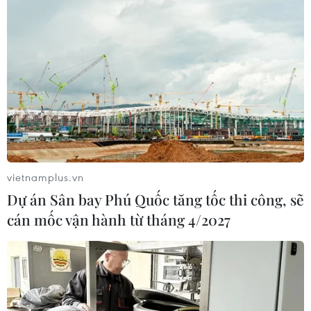
Thứ trưởng Bộ GD-ĐT: Quyết liệt khắc
phục hệ luỵ dạy thêm, học thêm tràn lan
28/02/2025 11:28
Thứ trưởng Bộ Giáo dục và Đào tạo nhấn mạnh tinh
thần quyết liệt trong quản lý dạy thêm, học thêm. Tuy
nhiên, lãnh đạo Sở Giáo dục và Đào tạo tỉnh Quảng Trị
đề nghị cần đi kèm chế tài xử lý.
vietnamplus.vn
Dự án Sân bay Phú Quốc tăng tốc thi công, sẽ
cán mốc vận hành từ tháng 4/2027