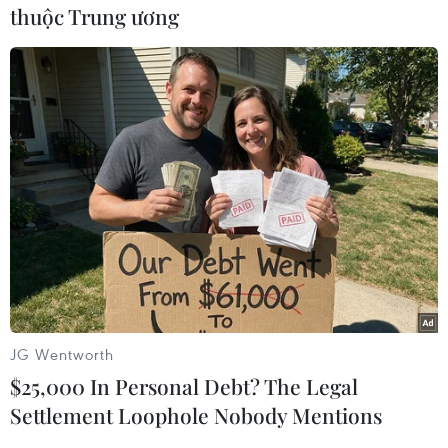
đích cao nhất mà Bộ Giáo dục và Đào tạo, ngành
thuộc Trung ương
giáo dục cần kiên trì, đồng tâm thực hiện là dạy
tốt chính khoá, giáo viên, học sinh đến trường
làm đúng công sức và được hạnh phúc. Thực
hiện tốt Thông tư 29 sẽ sớm hình thành năng
lực tự học, tự chủ, tự lập cho học sinh ngay từ
phổ thông, vùng an toàn của học sinh được mở
rộng hơn ngoài nhà trường.
JG Wentworth
$25,000 In Personal Debt? The Legal
Settlement Loophole Nobody Mentions