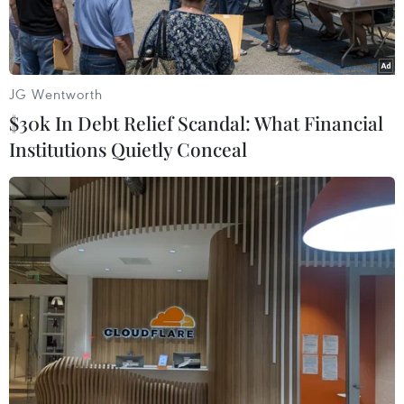
phúc.
JG Wentworth
$30k In Debt Relief Scandal: What Financial
Institutions Quietly Conceal
Thứ trưởng Bộ Giáo dục và Đào tạo Phạm Ngọc Thưởng chỉ
đạo dứt khoát làm tốt dạy học chính khoá. (Ảnh: Bộ GD-ĐT)
"Tại sao việc sửa chữa nhỏ cơ sở vật chất của
nhà trường phải phụ thuộc vào dạy thêm, học