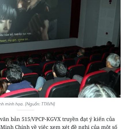
nh minh họa. (Nguồn: TTXVN)
 văn bản 515/VPCP-KGVX truyền đạt ý kiến của
inh Chính về việc xem xét đề nghị của một số