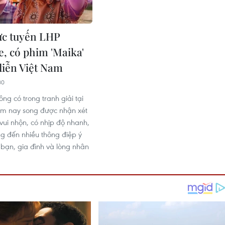
ực tuyến LHP
, có phim 'Maika'
diễn Việt Nam
30
ng có trong tranh giải tại
m nay song được nhận xét
 vui nhộn, có nhịp độ nhanh,
ng đến nhiều thông điệp ý
 bạn, gia đình và lòng nhân