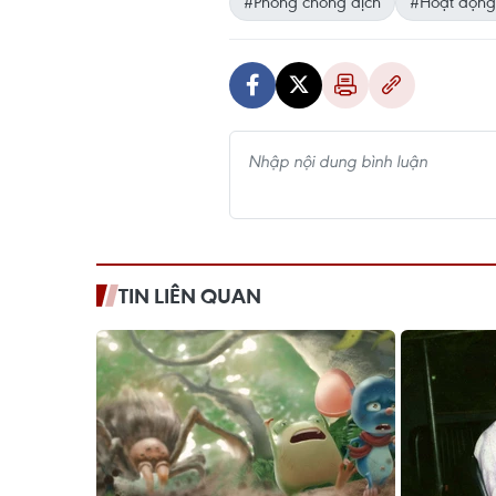
#Phòng chống dịch
#Hoạt động g
TIN LIÊN QUAN