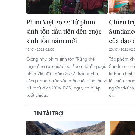
Phim Việt 2022: Từ phim
Chiếu tr
sinh tồn đầu tiên đến cuộc
Sundance
sinh tồn năm mới
của đạo 
15/01/2022 02:00
20/01/2022 02:
Giống như phim sinh tồn "Rừng thế
Tác phẩm khô
mạng" ra rạp giữa loạt "bom tấn" ngoại,
Sundance nă
phim Việt đầu năm 2022 dường như
là hành trình
cũng đang bước vào một cuộc sinh tồn vì
lôi cuốn, ma
rủi ro từ dịch COVID-19, nguy cơ bị ép
nghĩa về tình
suất chiếu...
ái.