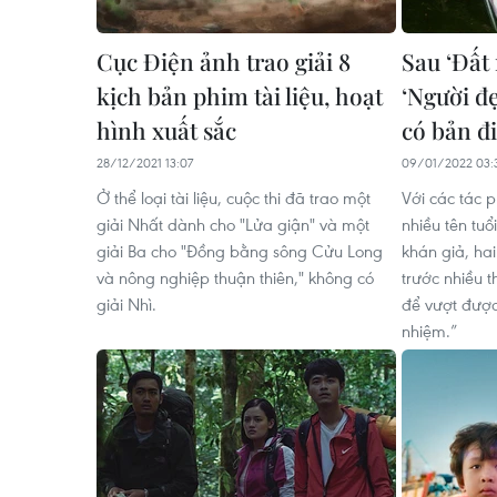
Cục Điện ảnh trao giải 8
Sau ‘Đất
kịch bản phim tài liệu, hoạt
‘Người đ
hình xuất sắc
có bản đ
28/12/2021 13:07
09/01/2022 03:
Ở thể loại tài liệu, cuộc thi đã trao một
Với các tác 
giải Nhất dành cho "Lửa giận" và một
nhiều tên tuổ
giải Ba cho "Đồng bằng sông Cửu Long
khán giả, ha
và nông nghiệp thuận thiên," không có
trước nhiều t
giải Nhì.
để vượt được
nhiệm.”