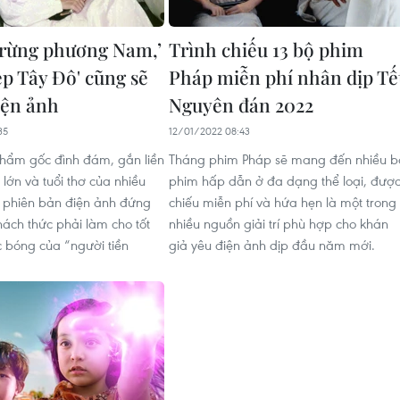
 rừng phương Nam,’
Trình chiếu 13 bộ phim
ẹp Tây Đô' cũng sẽ
Pháp miễn phí nhân dịp Tế
iện ảnh
Nguyên đán 2022
35
12/01/2022 08:43
phẩm gốc đình đám, gắn liền
Tháng phim Pháp sẽ mang đến nhiều b
i lớn và tuổi thơ của nhiều
phim hấp dẫn ở đa dạng thể loại, đượ
i phiên bản điện ảnh đứng
chiếu miễn phí và hứa hẹn là một trong
hách thức phải làm cho tốt
nhiều nguồn giải trí phù hợp cho khán
 bóng của “người tiền
giả yêu điện ảnh dịp đầu năm mới.