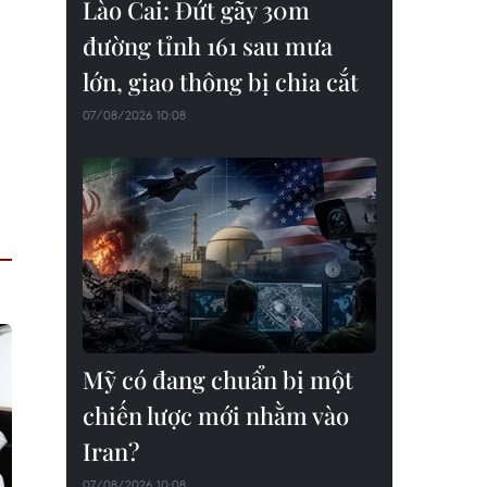
Lào Cai: Đứt gãy 30m
đường tỉnh 161 sau mưa
lớn, giao thông bị chia cắt
07/08/2026 10:08
Mỹ có đang chuẩn bị một
chiến lược mới nhằm vào
Iran?
07/08/2026 10:08