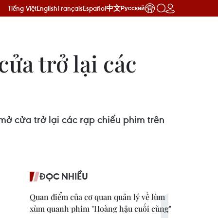
Tiếng Việt
English
Français
Español
中文
Русский
ửa trở lại các
ở cửa trở lại các rạp chiếu phim trên
ĐỌC NHIỀU
Quan điểm của cơ quan quản lý về lùm
xùm quanh phim "Hoàng hậu cuối cùng"