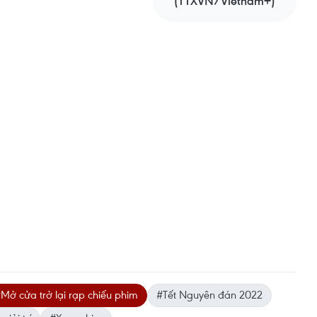
(TTXVN/Vietnam+)
Mở cửa trở lại rạp chiếu phim
#Tết Nguyên đán 2022