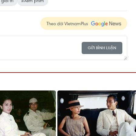
iải trí
#Xem phim
Theo dõi VietnamPlus
GỬI BÌNH LUẬN