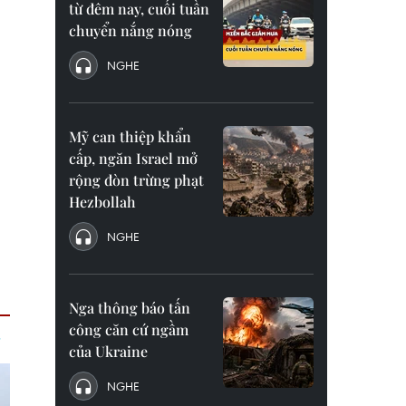
từ đêm nay, cuối tuần
chuyển nắng nóng
NGHE
Mỹ can thiệp khẩn
cấp, ngăn Israel mở
rộng đòn trừng phạt
Hezbollah
NGHE
Nga thông báo tấn
công căn cứ ngầm
của Ukraine
NGHE