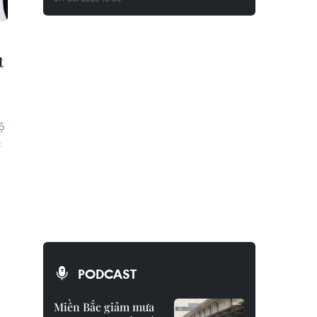
t
ộ
c
PODCAST
Miền Bắc giảm mưa