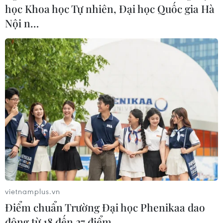
học Khoa học Tự nhiên, Đại học Quốc gia Hà
Nội n…
Thẩm phán Mỹ ấn định ngày xét xử cựu
Tổng thống Donald Trump
29/08/2023 04:38
Thẩm phán Chutkan cho biết phiên tòa sẽ diễn ra vào
ngày 4/3/2024, đồng thời bác bỏ đề nghị dời ngày xét
xử đến tháng 4/2026 do nhóm luật sư đại diện cho ông
Trump đưa ra.
vietnamplus.vn
Điểm chuẩn Trường Đại học Phenikaa dao
động từ 18 đến 27 điểm