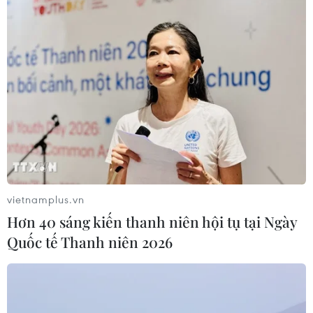
Meta bồi thường gần 600 triệu USD
vì gây tổn hại sức khỏe tâm thần trẻ
em
07/08/2026 04:28
Chuyên gia Canada đánh giá cao bản
lĩnh đối ngoại của Việt Nam
07/08/2026 03:49
vietnamplus.vn
Venezuela khởi động đàm phán về
Hơn 40 sáng kiến thanh niên hội tụ tại Ngày
tiến trình chuyển giao chính trị
Quốc tế Thanh niên 2026
07/08/2026 02:58
Sập công trình tại Cuba khiến 2