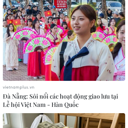
tội danh hình sự như việc xử lý sai tài liệu mất
và tìm cách đảo ngược kết quả bầu cử năm
2020./.
(TTXVN/Vietnam+)
vietnamplus.vn
Đà Nẵng: Sôi nổi các hoạt động giao lưu tại
Lễ hội Việt Nam - Hàn Quốc