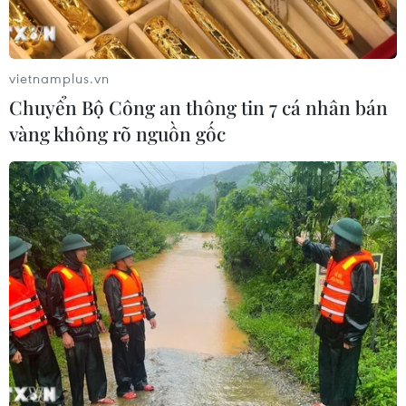
vietnamplus.vn
Chuyển Bộ Công an thông tin 7 cá nhân bán
vàng không rõ nguồn gốc
TIN CÙNG CHUYÊN MỤC
Chiến dịch siết nhập cư của Mỹ tăng
tốc, ICE bắt giữ 51.000 người
09/08/2026 06:56
Bạn bè Canada chia sẻ về giá trị độc
lập, tự chủ của Việt Nam
09/08/2026 05:13