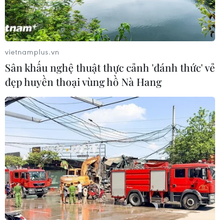
liên bang vào vị trí công tố viên đặc biệt - người gần
đây điều tra Hunter Biden về các cáo buộc về thuế và
súng trong một vụ án khác vẫn còn bỏ ngỏ.
vietnamplus.vn
Sân khấu nghệ thuật thực cảnh 'đánh thức' vẻ
đẹp huyền thoại vùng hồ Nà Hang
Ông Trump đề nghị lùi phiên xét xử liên