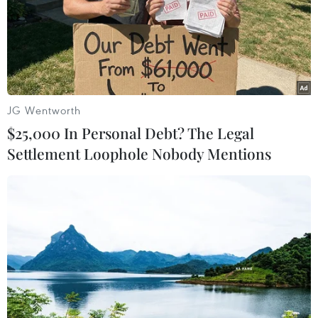
JG Wentworth
$25,000 In Personal Debt? The Legal
Settlement Loophole Nobody Mentions
Mỹ bổ nhiệm công tố viên đặc biệt điều
tra con trai Tổng thống Biden
12/08/2023 00:33
Bộ trưởng Tư pháp Mỹ đã bổ nhiệm một công tố viên