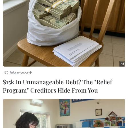
#Trump Organization
#Donald Trump
#gian lận
#bất động sản
Mỹ
Theo dõi VietnamPlus
JG Wentworth
$15k In Unmanageable Debt? The "Relief
Program" Creditors Hide From You
TIN LIÊN QUAN