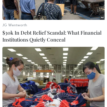
JG Wentworth
$30k In Debt Relief Scandal: What Financial
Institutions Quietly Conceal
Cựu Tổng thống Donald Trump phát biểu tại Columbia, Nam
Carolina, ngày 28/1/2023. (Ảnh: AFP/TTXVN)
Một thẩm phán tòa án New York ngày 26/9 đã
phán quyết cựu Tổng thống Mỹ Donald Trump
và hai con trai Eric và Don Jr. đã phạm tội gian
lận khi thổi phòng giá trị bất động sản và tài sản