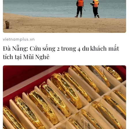
vietnamplus.vn
Đà Nẵng: Cứu sống 2 trong 4 du khách mất
tích tại Mũi Nghê