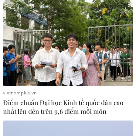
27/04/2025 05:03
Sáng sớm 27/4, khắp các ngả đường Thành phố Hồ
Chí Minh ngập tràn sắc đỏ của buổi tổng duyệt diễu
binh, diễu hành kỷ niệm 50 năm Ngày Giải phóng miền
Nam, thống nhất đất nước.
vietnamplus.vn
Điểm chuẩn Đại học Kinh tế quốc dân cao
nhất lên đến trên 9,6 điểm mỗi môn