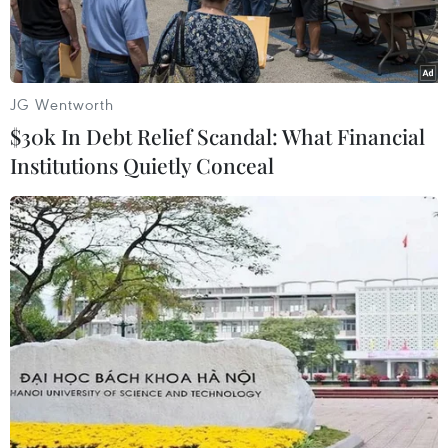
JG Wentworth
$30k In Debt Relief Scandal: What Financial
Institutions Quietly Conceal
Người dân tập trung đông đúc tại khu vực Bến Bạch Đằng
(Quận 1) để chiêm ngưỡng màn trình diễn drone đặc sắc. (Ảnh:
Thu Hương/TTXVN)
Tối 28/4, Thành phố Hồ Chí Minh tổng duyệt
trình diễn thiết bị bay không người lái (drone)