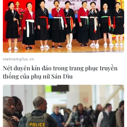
09/08/2026 08:04
Điểm chuẩn Trường Đại học Thương
mại dao động từ 21,5 đến 26,5 điểm
09/08/2026 08:02
vietnamplus.vn
Nét duyên kín đáo trong trang phục truyền
Từ 10-11/8, Bắc Bộ và Trung Bộ có
thống của phụ nữ Sán Dìu
nơi nắng nóng gay gắt trên 37 độ C
09/08/2026 07:57
Ngư dân trôi dạt trên biển được các
tàu cá cứu vớt, đưa vào bờ an toàn
09/08/2026 07:45