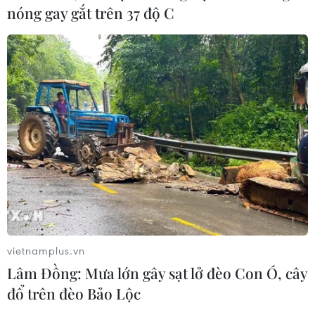
nóng gay gắt trên 37 độ C
TIN CÙNG CHUYÊN MỤC
Đà Nẵng mở rộng tìm kiếm 2 nạn
nhân mất tích sau vụ sóng cuốn ở
Mũi Nghê
09/08/2026 08:59
Ngành nào dẫn đầu số điểm của
Trường Đại học Khoa học Tự nhiên,
Đại học Quốc gia Hà Nội năm 2026?
vietnamplus.vn
Lâm Đồng: Mưa lớn gây sạt lở đèo Con Ó, cây
09/08/2026 08:52
đổ trên đèo Bảo Lộc