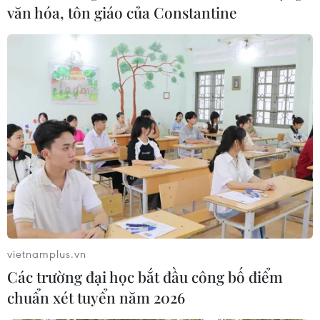
động, tự hào và niềm tin mạnh mẽ vào sự phát triển của
văn hóa, tôn giáo của Constantine
đất nước.
vietnamplus.vn
Các trường đại học bắt đầu công bố điểm
Người dân nô nức đổ về xem tổng
chuẩn xét tuyển năm 2026
duyệt diễu binh ở Thành phố Hồ Chí Minh