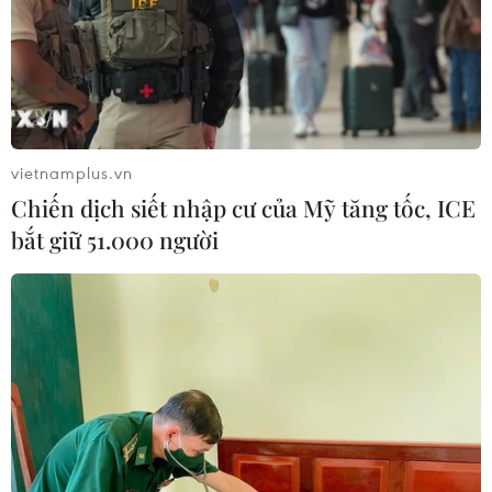
Tuổi trẻ Điện Biên tiếp nhận ngọn
đuốc Hành trình “Tôi yêu Tổ quốc
tôi”
vietnamplus.vn
09/08/2026 06:56
Chiến dịch siết nhập cư của Mỹ tăng tốc, ICE
bắt giữ 51.000 người
Đà Nẵng: Cứu sống 2 trong 4 du
khách mất tích tại Mũi Nghê
09/08/2026 06:55
Điểm chuẩn Đại học Bách khoa Hà
Nội lập đỉnh với 29,54 điểm
09/08/2026 06:51