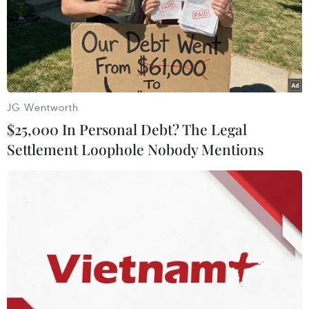
diễu hành tại Lễ kỷ niệm 50 năm Ngày Giải
phóng miền Nam, thống nhất đất nước
(30/4/1975 - 30/4/2025).
(TTXVN/Vietnam+)
JG Wentworth
$25,000 In Personal Debt? The Legal
Settlement Loophole Nobody Mentions