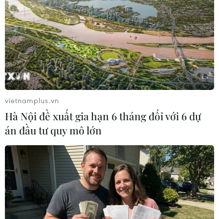
Ngoài ra, tối 30/4, Thành phố Hồ Chí Minh sẽ
bắn pháo hoa tại 30 điểm trong khung giờ từ 21
giờ - 21 giờ 15 phút. Trong đó, hai điểm bắn
pháo hoa tầm cao gồm: Khu vực đầu đường hầm
sông Sài Gòn (thành phố Thủ Đức) và khu đền
tưởng niệm liệt sỹ Bến Dược (huyện Củ Chi) và
28 điểm bắn tầm thấp./.
vietnamplus.vn
Hà Nội đề xuất gia hạn 6 tháng đối với 6 dự
Góc quay hiếm về
án đầu tư quy mô lớn
một đội hình đặc biệt
trong Tổng duyệt diễu
binh, diễu hành
Đội hình kỵ binh của Đoàn Cảnh sát cơ động Kỵ
binh (Bộ Tư lệnh Cảnh sát Cơ động, Bộ Công an)
là một trong số các khối tham gia cuộc diễu binh,