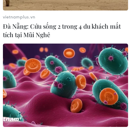
vietnamplus.vn
Đà Nẵng: Cứu sống 2 trong 4 du khách mất
tích tại Mũi Nghê