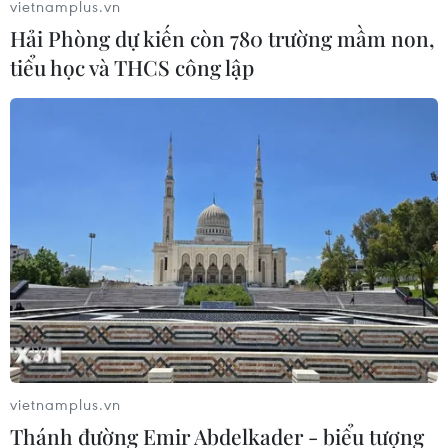
vietnamplus.vn
Hải Phòng dự kiến còn 780 trường mầm non,
tiểu học và THCS công lập
Cảm xúc của người dân khi xem Tổng
duyệt diễu binh, diễu hành: Hạnh phúc,
xúc động, tự hào
27/04/2025 07:55
Chứng kiến lễ Tổng duyệt cấp Nhà nước diễu binh, diễu
vietnamplus.vn
hành, người dân đều bày tỏ cảm xúc chung là xúc
Thánh đường Emir Abdelkader - biểu tượng