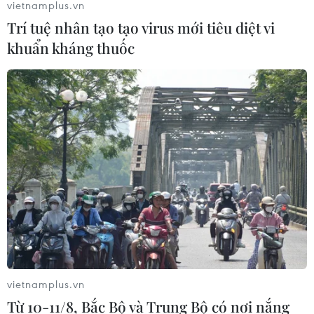
vietnamplus.vn
Trí tuệ nhân tạo tạo virus mới tiêu diệt vi
khuẩn kháng thuốc
vietnamplus.vn
Từ 10-11/8, Bắc Bộ và Trung Bộ có nơi nắng