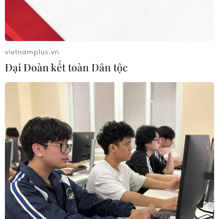
#Tổng duyệt trình diễn
#Thiết bị bay không người lái
#50 năm ngày Giải phóng miền Nam
vietnamplus.vn
#thống nhất đất nước
Tp. Hồ Chí Minh
Đại Đoàn kết toàn Dân tộc
Theo dõi VietnamPlus
50 NĂM THỐNG NHẤT ĐẤT NƯỚC
VietnamPlus lần thứ 2 liên tiếp trong năm 2025
nhận giải thưởng báo chí quốc tế WAN-IFRA
Đào tạo nhân lực ngành văn học-nghệ thuật: