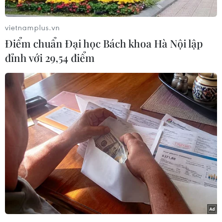
tại bến Bạch Đằng (Quận 1). Theo đó, 10.500
drone sẽ đồng loạt bay lên cao vào lúc 20 giờ 30
vietnamplus.vn
phút - 20 giờ 45 phút. Đây cũng là khung giờ
Điểm chuẩn Đại học Bách khoa Hà Nội lập
trình diễn chính thức, trong ngày 1/5.
đỉnh với 29,54 điểm
Trình diễn thiết bị không người lái (drone) là
một trong những sự kiện được người dân và du
khách tại Thành phố Hồ Chí Minh đón chờ trong
chuỗi hoạt động “Sắc màu Thành phố Bác,” được
tổ chức nhân kỷ niệm 50 năm ngày Giải phóng
miền Nam, thống nhất đất nước (30/4/1975-
30/4/2025).
Màn trình diễn drone lần này khắc họa những
hình ảnh thiêng liêng, những biểu tượng sống
động về hành trình giành lại độc lập, thống nhất
cho dân tộc Việt Nam như khoảnh khắc xe tăng