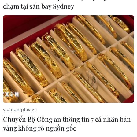
Vụ sóng cuốn trôi tại Sơn Trà: Xuyên
chạm tại sân bay Sydney
đêm tìm kiếm 2 nạn nhân còn lại
09/08/2026 03:36
Đầu tư cho sức khỏe từ phòng bệnh
đến hạ tầng y tế
09/08/2026 03:29
Cảnh giác thủ đoạn lôi kéo tham gia
“Hội Thánh Đức Chúa Trời Mẹ”
09/08/2026 03:02
vietnamplus.vn
Chuyển Bộ Công an thông tin 7 cá nhân bán
vàng không rõ nguồn gốc
Tìm nhân chứng về mộ tập thể liệt sỹ