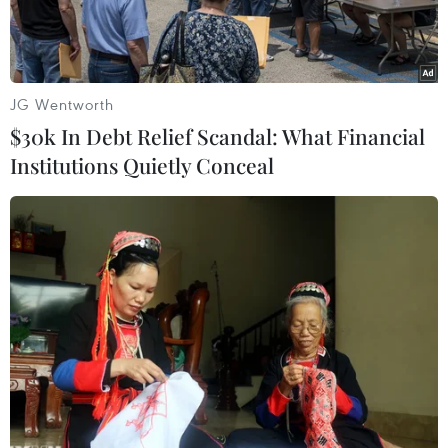
JG Wentworth
$30k In Debt Relief Scandal: What Financial
Institutions Quietly Conceal
Tổng thống Mỹ Joe Biden (thứ 3, phải) trong cuộc họp với lãnh
đạo lưỡng đảng tại Quốc hội về trần nợ công, ở Washington,
DC ngày 9/5. (Ảnh: AFP/TTXVN)
Ngày 14/5, Tổng thống Mỹ Joe Biden cho biết
ông vẫn “lạc quan” tìm kiếm thỏa thuận về vấn