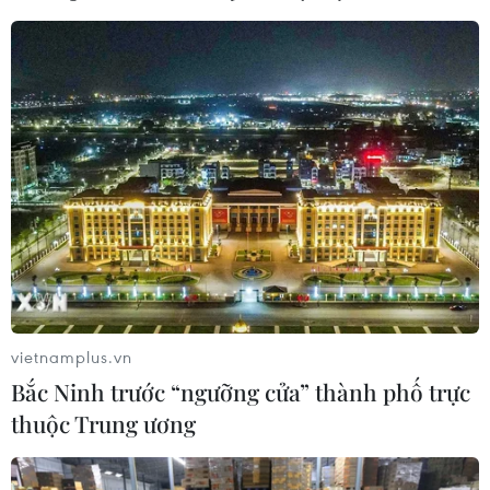
Đức cảnh báo rủi ro cho kinh tế toàn cầu
do trần nợ công tại Mỹ
14/05/2023 02:28
Theo Bộ trưởng Tài chính Đức, triển vọng kinh tế toàn
cầu vẫn còn mong manh và ông hy vọng rằng những
nước đang gặp khó khăn sẽ không bị ảnh hưởng từ
những ưu tiên ngắn hạn hoặc quan điểm bè phái.
vietnamplus.vn
Bắc Ninh trước “ngưỡng cửa” thành phố trực
thuộc Trung ương