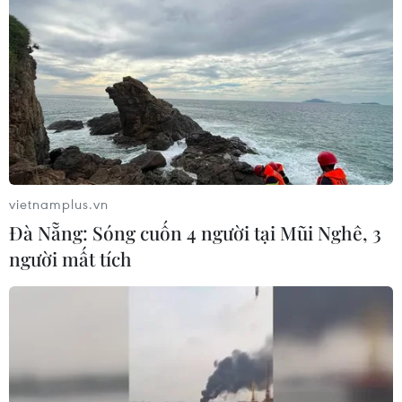
Mỹ chi hơn 2 tỷ USD thúc đẩy ngành
pin và khoáng sản nội địa
08/08/2026 08:16
Thị trường chứng khoán: Sức ép từ
"vùng trũng" thông tin sau một nhịp
phục hồi
vietnamplus.vn
08/08/2026 08:04
Đà Nẵng: Sóng cuốn 4 người tại Mũi Nghê, 3
người mất tích
Điện Biên từng bước hình thành thị
trường tín chỉ carbon rừng
08/08/2026 06:50
Chủ sân Azteca lỗ hơn 47 triệu USD vì