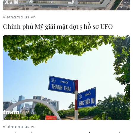
vietnamplus.vn
Chính phủ Mỹ giải mật đợt 5 hồ sơ UFO
Bộ trưởng Đức hy vọng Mỹ ra quyết định
"chín chắn" về trần nợ công
12/05/2023 09:30
vietnamplus.vn