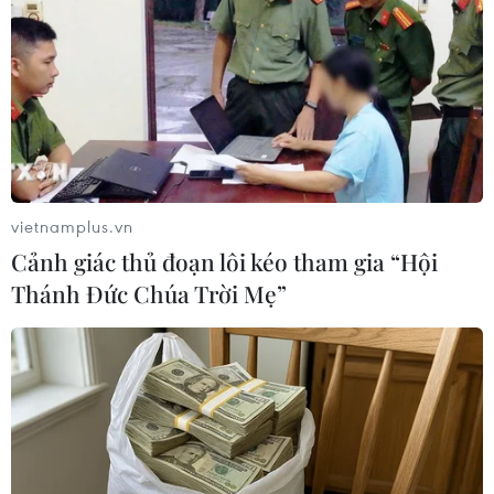
#cắt giảm ngân sách chi tiêu công
Mỹ
Theo dõi VietnamPlus
vietnamplus.vn
Cảnh giác thủ đoạn lôi kéo tham gia “Hội
Thánh Đức Chúa Trời Mẹ”
TIN LIÊN QUAN