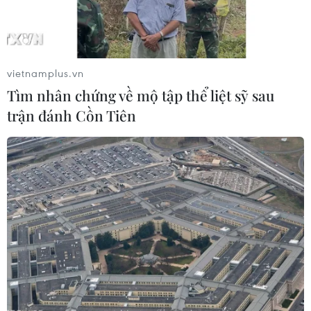
vietnamplus.vn
Tìm nhân chứng về mộ tập thể liệt sỹ sau
trận đánh Cồn Tiên
Tổng thống Mỹ họp trực tiếp với nghị sỹ
lưỡng đảng về trần nợ công
09/05/2023 23:40
Nhà Trắng cho biết tham dự cuộc họp này cùng với
Tổng thống Biden sẽ có 5 cố vấn cấp cao, gồm Chánh
văn phòng Nhà Trắng Jeff Zients, giám đốc ngân sách
Shalanda Young và cố vấn Steve Ricchetti.