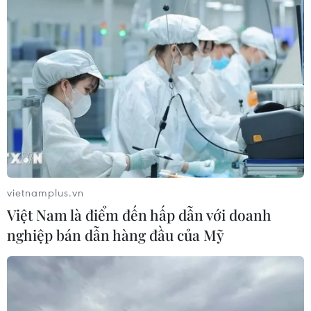
Động lực mới cho hợp tác thương
mại Việt Nam-Australia
08/08/2026 12:20
Sửa đổi Luật Dầu khí: Phân cấp,
phân quyền nhưng phải kiểm soát
rủi ro
08/08/2026 11:05
vietnamplus.vn
Việt Nam là điểm đến hấp dẫn với doanh
Giải quyết khó khăn, vướng mắc
nghiệp bán dẫn hàng đầu của Mỹ
trong lĩnh vực thuế và hải quan
08/08/2026 09:54