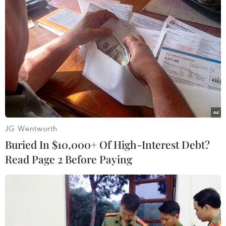
báo nước này có nguy cơ vỡ nợ vào ngày 1/6./.
(TTXVN/Vietnam+)
JG Wentworth
Buried In $10,000+ Of High-Interest Debt?
Read Page 2 Before Paying
#Tổng thống Mỹ
#Joe Biden
#trần nợ công
#khủng hoảng nợ công