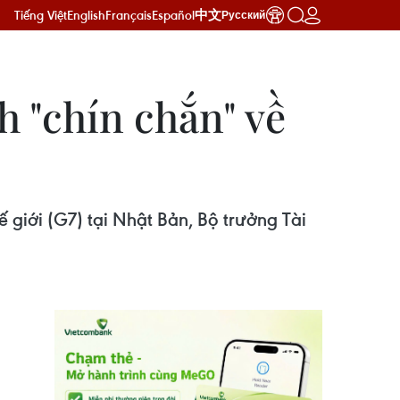
Tiếng Việt
English
Français
Español
中文
Русский
h "chín chắn" về
 giới (G7) tại Nhật Bản, Bộ trưởng Tài