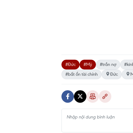
#Đức
#Mỹ
#trần nợ
#kin
#bất ổn tài chính
Đức