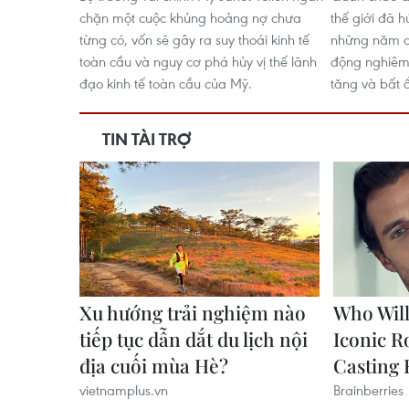
chặn một cuộc khủng hoảng nợ chưa
thế giới đã h
từng có, vốn sẽ gây ra suy thoái kinh tế
những năm q
toàn cầu và nguy cơ phá hủy vị thế lãnh
động nghiêm 
đạo kinh tế toàn cầu của Mỹ.
tăng và bất ổ