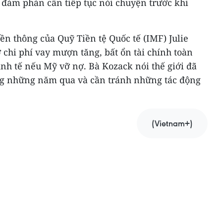
 đàm phán cần tiếp tục nói chuyện trước khi
ền thông của Quỹ Tiền tệ Quốc tế (IMF) Julie
chi phí vay mượn tăng, bất ổn tài chính toàn
nh tế nếu Mỹ vỡ nợ. Bà Kozack nói thế giới đã
ng những năm qua và cần tránh những tác động
(Vietnam+)