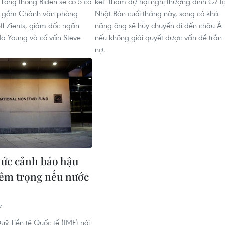
 Tổng thống Biden sẽ có 5 cố
kết" tham dự hội nghị thượng đỉnh G7 tạ
, gồm Chánh văn phòng
Nhật Bản cuối tháng này, song có khả
ff Zients, giám đốc ngân
năng ông sẽ hủy chuyến đi đến châu Á
a Young và cố vấn Steve
nếu không giải quyết được vấn đề trần
nợ.
hức cảnh báo hậu
êm trọng nếu nước
7
ỹ Tiền tệ Quốc tế (IMF) nói