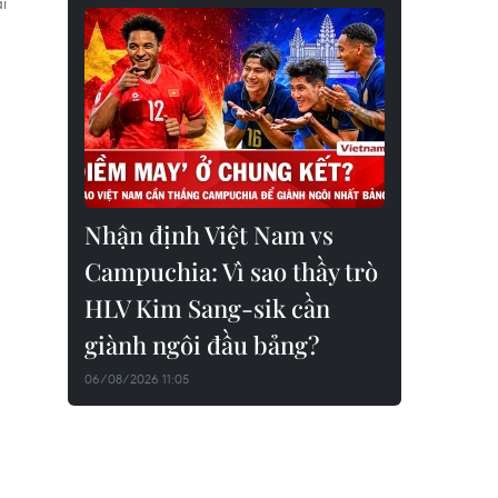
i
Nhận định Việt Nam vs
Campuchia: Vì sao thầy trò
HLV Kim Sang-sik cần
giành ngôi đầu bảng?
06/08/2026 11:05