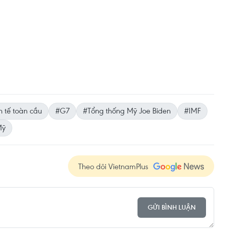
h tế toàn cầu
#G7
#Tổng thống Mỹ Joe Biden
#IMF
Mỹ
Theo dõi VietnamPlus
GỬI BÌNH LUẬN