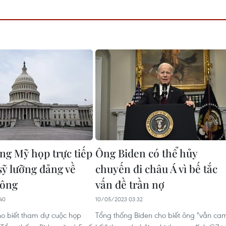
ng Mỹ họp trực tiếp
Ông Biden có thể hủy
sỹ lưỡng đảng về
chuyến đi châu Á vì bế tắc
công
vấn đề trần nợ
40
10/05/2023 03:32
o biết tham dự cuộc họp
Tổng thống Biden cho biết ông "vẫn ca