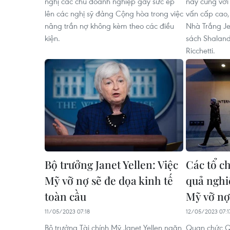
nghị các chủ doanh nghiệp gây sức ép
này cùng với
lên các nghị sỹ đảng Cộng hòa trong việc
vấn cấp cao
nâng trần nợ không kèm theo các điều
Nhà Trắng Je
kiện.
sách Shaland
Ricchetti.
Bộ trưởng Janet Yellen: Việc
Các tổ c
Mỹ vỡ nợ sẽ đe dọa kinh tế
quả nghi
toàn cầu
Mỹ vỡ nợ
11/05/2023 07:18
12/05/2023 07:1
Bộ trưởng Tài chính Mỹ Janet Yellen ngăn
Quan chức Qu