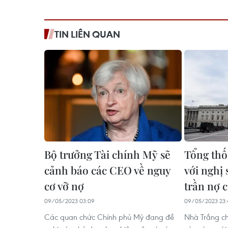
TIN LIÊN QUAN
Bộ trưởng Tài chính Mỹ sẽ
Tổng thố
cảnh báo các CEO về nguy
với nghị 
cơ vỡ nợ
trần nợ 
09/05/2023 03:09
09/05/2023 23:
Các quan chức Chính phủ Mỹ đang đề
Nhà Trắng ch