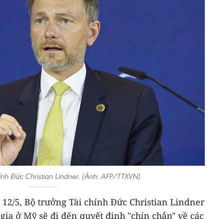
ính Đức Christian Lindner. (Ảnh: AFP/TTXVN)
 12/5, Bộ trưởng Tài chính Đức Christian Lindner
 gia ở Mỹ sẽ đi đến quyết định "chín chắn" về các