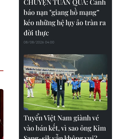
CHUYỆN TUẦN QUA: Cảnh
báo nạn "giang hồ mạng”
kéo những hệ lụy ảo tràn ra
đời thực
08/08/2026 04:00
Tuyển Việt Nam giành vé
vào bán kết, vì sao ông Kim
Sang-sik vẫn không vui?