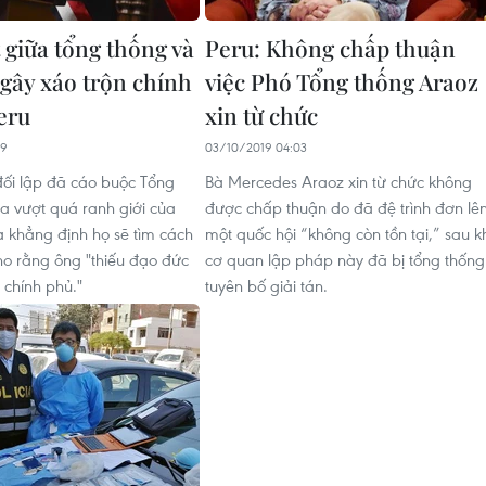
 giữa tổng thống và
Peru: Không chấp thuận
 gây xáo trộn chính
việc Phó Tổng thống Araoz
eru
xin từ chức
09
03/10/2019 04:03
đối lập đã cáo buộc Tổng
Bà Mercedes Araoz xin từ chức không
ra vượt quá ranh giới của
được chấp thuận do đã đệ trình đơn lê
à khẳng định họ sẽ tìm cách
một quốc hội “không còn tồn tại,” sau k
cho rằng ông "thiếu đạo đức
cơ quan lập pháp này đã bị tổng thống
 chính phủ."
tuyên bố giải tán.