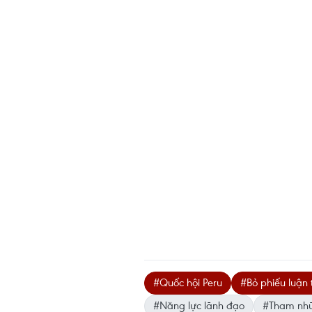
#Quốc hội Peru
#Bỏ phiếu luận 
#Năng lực lãnh đạo
#Tham nh