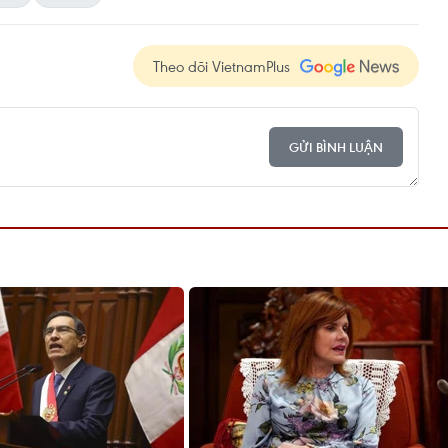
Theo dõi VietnamPlus
GỬI BÌNH LUẬN