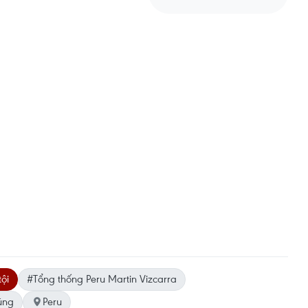
tội
#Tổng thống Peru Martin Vizcarra
ũng
Peru