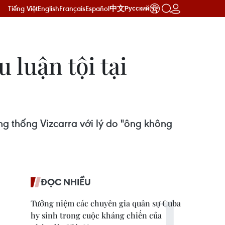
Tiếng Việt
English
Français
Español
中文
Русский
 luận tội tại
ng thống Vizcarra với lý do "ông không
ĐỌC NHIỀU
Tưởng niệm các chuyên gia quân sự Cuba
hy sinh trong cuộc kháng chiến của