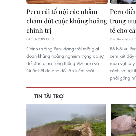
Peru cải tổ nội các nhằm
Peru điề
chấm dứt cuộc khủng hoảng
trong mua
chính trị
tế cho cả
04/10/2019 00:51
28/04/2020 03:
Chính trường Peru đang trải một giai
Bộ Nội vụ Per
đoạn khủng hoảng nghiêm trọng do sự
xem xét đầy 
đối đầu giữa Tổng thống Vizcarra và
mua vật tư y 
Quốc hội do phe đối lập kiểm soát.
cảnh sát tại
phải gồng mì