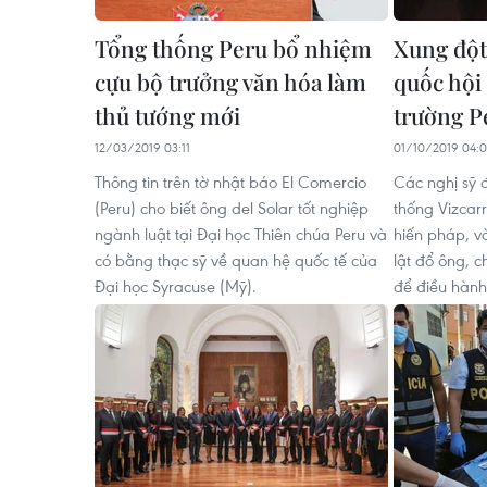
Tổng thống Peru bổ nhiệm
Xung đột
cựu bộ trưởng văn hóa làm
quốc hội
thủ tướng mới
trường P
12/03/2019 03:11
01/10/2019 04:
Thông tin trên tờ nhật báo El Comercio
Các nghị sỹ 
(Peru) cho biết ông del Solar tốt nghiệp
thống Vizcar
ngành luật tại Đại học Thiên chúa Peru và
hiến pháp, v
có bằng thạc sỹ về quan hệ quốc tế của
lật đổ ông, 
Đại học Syracuse (Mỹ).
để điều hành