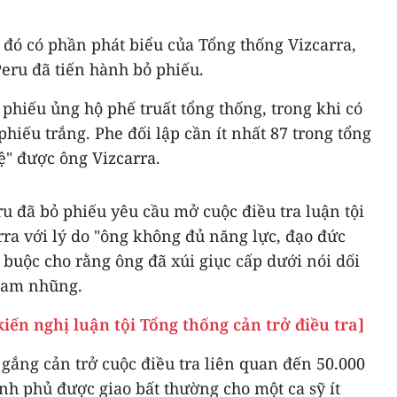
g đó có phần phát biểu của Tổng thống Vizcarra,
Peru đã tiến hành bỏ phiếu.
 phiếu ủng hộ phế truất tổng thống, trong khi có
phiếu trắng. Phe đối lập cần ít nhất 87 trong tổng
bệ" được ông Vizcarra.
ru đã bỏ phiếu yêu cầu mở cuộc điều tra luận tội
ra với lý do "ông không đủ năng lực, đạo đức
o buộc cho rằng ông đã xúi giục cấp dưới nói dối
tham nhũng.
iến nghị luận tội Tổng thống cản trở điều tra]
 gắng cản trở cuộc điều tra liên quan đến 50.000
nh phủ được giao bất thường cho một ca sỹ ít