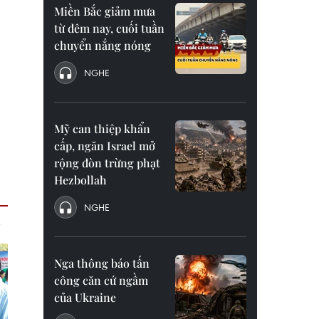
Miền Bắc giảm mưa
từ đêm nay, cuối tuần
chuyển nắng nóng
NGHE
Mỹ can thiệp khẩn
cấp, ngăn Israel mở
rộng đòn trừng phạt
Hezbollah
NGHE
Nga thông báo tấn
công căn cứ ngầm
của Ukraine