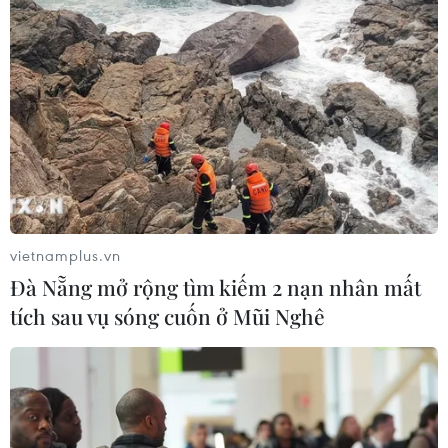
vietnamplus.vn
Đà Nẵng mở rộng tìm kiếm 2 nạn nhân mất
tích sau vụ sóng cuốn ở Mũi Nghê
Nhìn lại 10 sự kiện nổi bật của Việt
Nam năm 2022 qua ảnh
25/12/2022 00:16