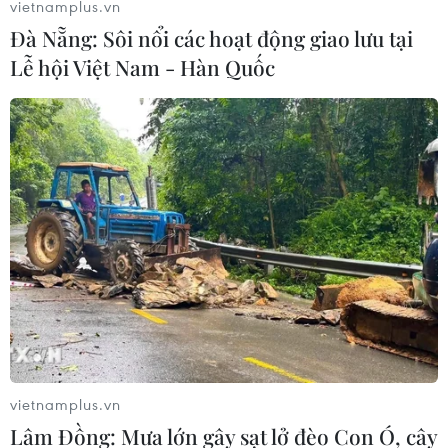
vietnamplus.vn
Đà Nẵng: Sôi nổi các hoạt động giao lưu tại
#unesco
#Đề cương về văn hóa Việt Nam
Lễ hội Việt Nam - Hàn Quốc
#SEAGames 31
#Đội tuyển Bóng đá Nữ Việt Nam
#Bắn súng Việt Nam
Theo dõi VietnamPlus
TỔNG KẾT NĂM 2023
Giải thưởng Hội Nhà văn Việt Nam năm 2023:
Văn xuôi ‘áp đảo’ thơ
vietnamplus.vn
Lâm Đồng: Mưa lớn gây sạt lở đèo Con Ó, cây
Những điểm đặc biệt trong 20 đề cử Gương