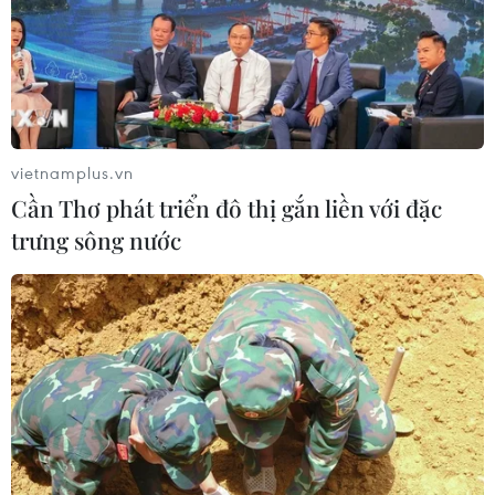
Nam do TTXVN bình chọn
25/12/2022 00:06
Tăng trưởng GDP vượt kế hoạch trong bối cảnh kinh tế
thế giới ảm đạm; chuyến thăm Trung Quốc của Tổng Bí
thư Nguyễn Phú Trọng... là hai trong số 10 sự kiện nổi
vietnamplus.vn
bật của Việt Nam do TTXVN bình chọn.
Cần Thơ phát triển đô thị gắn liền với đặc
trưng sông nước