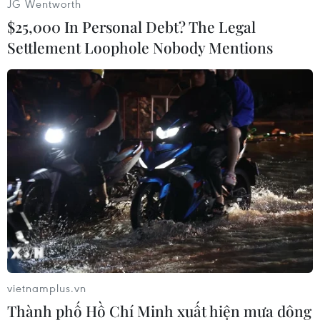
JG Wentworth
càng cao của Việt Nam trên
$25,000 In Personal Debt? The Legal
trường quốc tế.
Settlement Loophole Nobody Mentions
6. Thể thao Việt Nam lần đầu tiên dẫn đầu
bảng tổng sắp khi thi đấu ở nước ngoài tại
SEA Games 32, tổ chức tại Campuchia tháng
5/2023
Sau 20 ngày thi đấu, Đoàn Thể thao Việt Nam đã
hoàn thành xuất sắc nhiệm vụ được giao, giành
được tổng cộng 359 huy chương các loại, trong
đó 136 huy chương Vàng, 105 huy chương Bạc,
118 huy chương Đồng, phá 12 kỷ lục và thiết lập
4 kỷ lục SEA Games. Đặc biệt đây là lần đầu tiên
Thể thao Việt Nam dẫn đầu toàn đoàn tại một kỳ
vietnamplus.vn
Đại hội thể thao lớn nhất khu vực khi thi đấu ở
Thành phố Hồ Chí Minh xuất hiện mưa dông
nước ngoài.