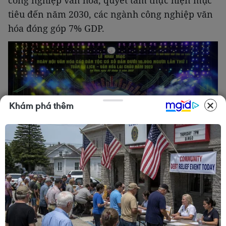
công nghiệp văn hóa, quyết tâm thực hiện mục
tiêu đến năm 2030, các ngành công nghiệp văn
hóa đóng góp 7% GDP.
Khám phá thêm
Chương trình nghệ thuật tại Ngày hội Văn hóa các Dân tộc có
số dân dưới 10.000 người lần thứ I. (Ảnh: CTV/Vietnam+)
4. Tổ chức Ngày hội Văn hóa các Dân tộc có số
dân dưới 10.000 người lần thứ I tại tỉnh Lai