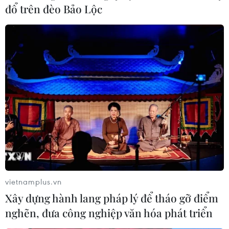
mặt trẻ Việt Nam tiêu biểu năm 2023
đổ trên đèo Bảo Lộc
Phim Việt “tung hoành” bảng
xếp hạng doanh thu khủng năm 2023
Nhật Bản: Thặng dư tài khoản vãng lai tăng
gấp đôi trong năm 2023
Đẩy mạnh số hóa, xanh hóa thúc đẩy chất
lượng ngành bưu chính
vietnamplus.vn
TIN LIÊN QUAN
Xây dựng hành lang pháp lý để tháo gỡ điểm
nghẽn, đưa công nghiệp văn hóa phát triển