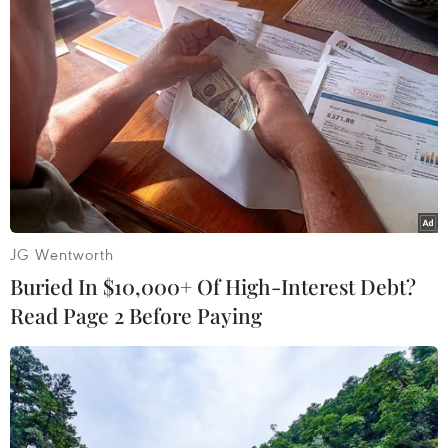
giới.
JG Wentworth
Buried In $10,000+ Of High-Interest Debt?
Read Page 2 Before Paying
Năm 2023, ngành Du lịch phục vụ khoảng 110 triệu khách du
lịch nội địa, 13 triệu khách quốc tế. (Ảnh: CTV/Vietnam+)