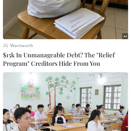
Á
JG Wentworth
$15k In Unmanageable Debt? The "Relief
Program" Creditors Hide From You
Du lịch Việt Nam đạt nhiều giải thưởng của Tổ chức Du lịch Thế
giới năm 2023. (Ảnh: CTV/Vietnam+)
Đây là sự ghi nhận của bạn bè, đối tác quốc tế