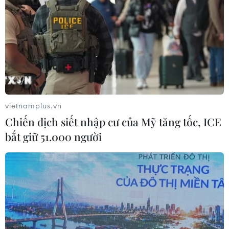
Cùng nhìn lại 10 sự kiện nổi bật của Việt Nam năm
2022 do Thông tấn xã Việt Nam bình chọn qua những
hình ảnh dưới đây.
vietnamplus.vn
Chiến dịch siết nhập cư của Mỹ tăng tốc, ICE
bắt giữ 51.000 người
10 sự kiện nổi bật của Việt