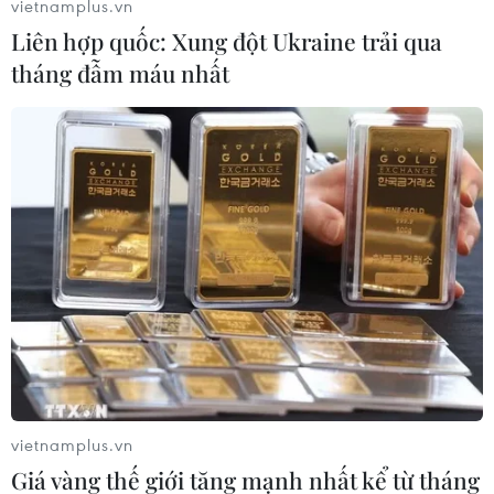
vietnamplus.vn
Liên hợp quốc: Xung đột Ukraine trải qua
tháng đẫm máu nhất
#Toyota
#Thương hiệu toàn cầu
#Bảng xếp hạng
#Lexus
Nhật Bản
Theo dõi VietnamPlus
vietnamplus.vn
Giá vàng thế giới tăng mạnh nhất kể từ tháng