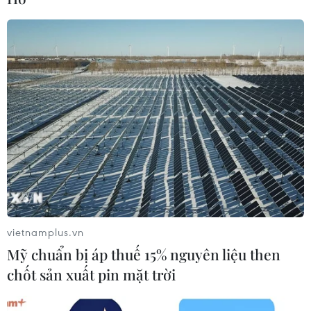
Chính thức dừng đặt lịch đăng kiểm
xe ôtô qua ứng dụng trực tuyến
17/07/2026 02:25
Triệu hồi hơn 13.000 xe Hyundai
Tucson để cập nhật phần mềm hệ
thống FCA
16/07/2026 14:25
vietnamplus.vn
Mỹ chuẩn bị áp thuế 15% nguyên liệu then
Xem thêm
chốt sản xuất pin mặt trời