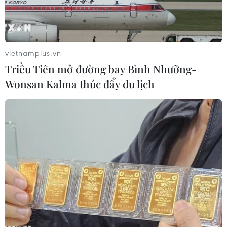
nhất của Nhật Bản. Đây là năm thứ năm liên
tiếp Toyota đạt được danh hiệunày.
Đứng sau thương hiệu Toyota chính là Honda và
vietnamplus.vn
Canon. Chín vị trí đứng đầu trongbảng xếp hạng
Triều Tiên mở đường bay Bình Nhưỡng-
năm 2013 không có gì thay đổi so với trước.
Wonsan Kalma thúc đẩy du lịch
Nikon đã từ vị trí thứ12 của năm ngoái vươn
lên đứng ở vị trí thứ 10.
Trong khi đó, hãng nghiên cứu J. D. Power and
Associates của Mỹ ngày 14/2 chohay thương
hiệu xe hơi hạng sang của Toyota là Lexus xếp ở
vị trí cao nhất trongsố các thương hiệu xe đáng
tin cậy nhất trong năm 2013. Đây là lần thứ hai
liêntiếp, Lexus đứng ở vị trí này.