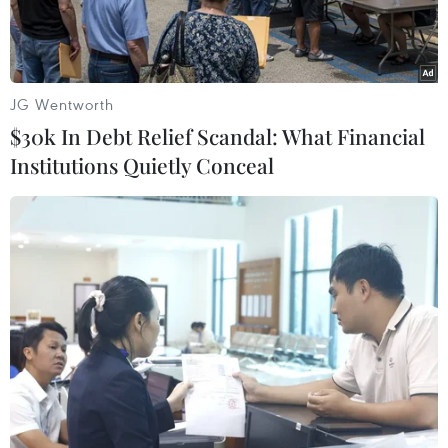
JG Wentworth
$30k In Debt Relief Scandal: What Financial
Institutions Quietly Conceal
Nghệ nhân Phạm Hồng Vinh đã dành hơn 30 năm theo đuổi,
phát triển tranh kính (Ảnh: Minh Ngọc).
Trước đây, ông Phạm Hồng Vinh (thị xã Sơn Tây,
Hà Nội) vốn làm nghề làm gốm sứ. Từ những