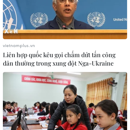
vietnamplus.vn
Liên hợp quốc kêu gọi chấm dứt tấn công
dân thường trong xung đột Nga-Ukraine
“Cặp đôi” nghệ nhân đưa gốm truyền
thống vượt "lũy tre làng"
02/02/2025 09:00
Vợ chồng Nghệ nhân Nguyễn Văn Lợi và Phạm Thị
Minh Châu không chỉ nổi bật bởi tài năng nghệ thuật,