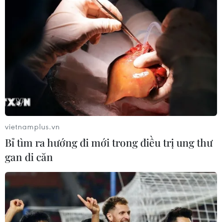
#Tranh kính
#Vinhcoba
#khắc kính
Theo dõi VietnamPlus
vietnamplus.vn
Bỉ tìm ra hướng đi mới trong điều trị ung thư
gan di căn
TIN LIÊN QUAN