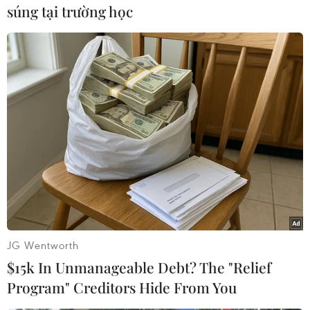
súng tại trường học
Ngoài ra, sản phẩm còn có khả năng thấu
quang, khiến cho ánh sáng đi qua tranh tạo ra
màu sắc rất đẹp mắt. Điều này giúp tranh kính
của nghệ nhân Phạm Hồng Vinh được ứng dụng
vô cùng đa dạng, phù hợp với công trình từ nội
đến ngoại thất, từ nơi ẩm ướt cho đến những
nơi nhiệt độ cao, phù hợp cả trong kiến trúc
hiện đại, cổ điển.
JG Wentworth
$15k In Unmanageable Debt? The "Relief
Program" Creditors Hide From You