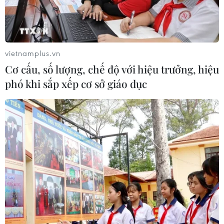
mà còn bởi câu chuyện tình yêu với những dấu ấn đặc
biệt trong làng nghề gốm Bát Tràng truyền thống.
vietnamplus.vn
Cơ cấu, số lượng, chế độ với hiệu trưởng, hiệu
phó khi sắp xếp cơ sở giáo dục
Gia đình hai thế hệ nghệ nhân