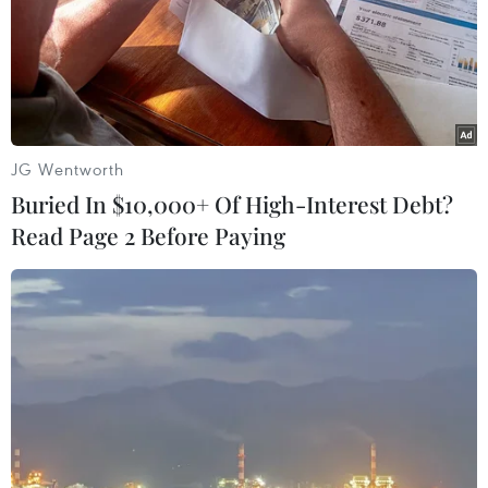
JG Wentworth
Buried In $10,000+ Of High-Interest Debt?
Read Page 2 Before Paying
Các sản phẩm tranh kính Vinh Coba thấm đượm màu sắc dân
tộc (Ảnh: Minh Ngọc).
“Dưới góc nhìn mới lạ, tôi mong muốn tái hiện
hình ảnh, kiến trúc, lối sống, con người Việt lên