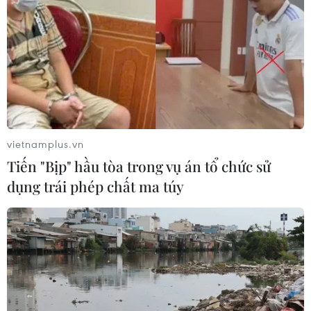
vietnamplus.vn
Tiến "Bịp" hầu tòa trong vụ án tổ chức sử
dụng trái phép chất ma túy