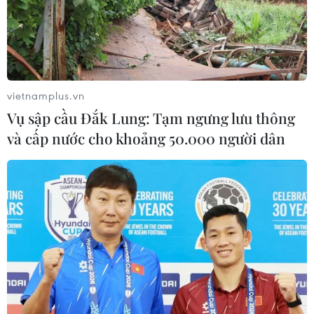
07/08/2026 03:19
Nghị quyết số 80-NQ/TW: Hải Phòng
- bản sắc cửa biển và chiều sâu văn
hóa
vietnamplus.vn
07/08/2026 03:08
Vụ sập cầu Đắk Lung: Tạm ngưng lưu thông
và cấp nước cho khoảng 50.000 người dân
Việt Nam hướng tới trở
thành trung tâm văn hóa và sáng tạo
hàng đầu khu vực
06/08/2026 23:33
Buổi hòa nhạc kéo dài 639 năm vừa
mới hoàn thành 4% hành trình
06/08/2026 11:54