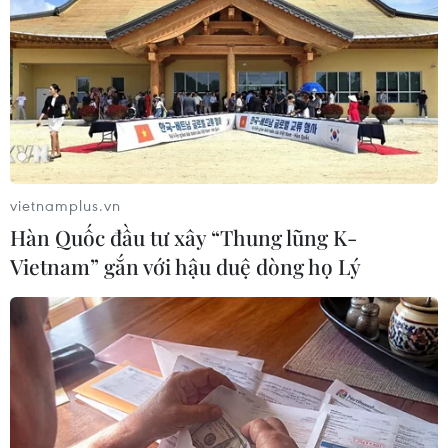
một giọt màu là phải tẩy toàn bộ bức tranh đi
sơn lại, thậm chí phải vứt bỏ làm lại từ đầu.
Thổi hồn dân tộc vào tranh
kính
Các sản phẩm tranh kính Vinh Coba được người
tiêu dùng ưa chuộng không chỉ bởi độ bền và kỹ
vietnamplus.vn
thuật tinh xảo cao mà còn chạm đến bản sắc
Hàn Quốc đầu tư xây “Thung lũng K-
văn hoá Việt, từ chủ đề mang giá trị văn hoá,
Vietnam” gắn với hậu duệ dòng họ Lý
tâm linh, con người đến những đề tài tượng
trưng cho nét đẹp dân gian Việt Nam. Với khát
vọng ấy, nghệ nhân Phạm Hồng Vinh đã thổi
hồn lên những những tấm kính vô tri thành
những tác phẩm điêu khắc nghệ thuật bền bỉ
với thời gian.