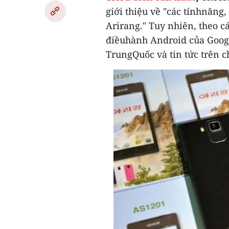
giới thiệu về "các tínhnăng,
Arirang."
Tuy nhiên, theo c
điềuhành Android của Google
TrungQuốc và tin tức trên c