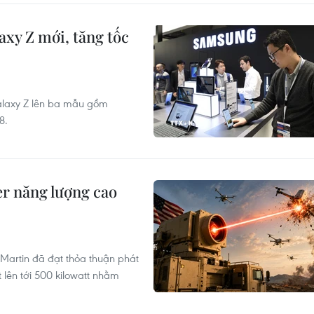
xy Z mới, tăng tốc
alaxy Z lên ba mẫu gồm
8.
er năng lượng cao
artin đã đạt thỏa thuận phát
t lên tới 500 kilowatt nhằm