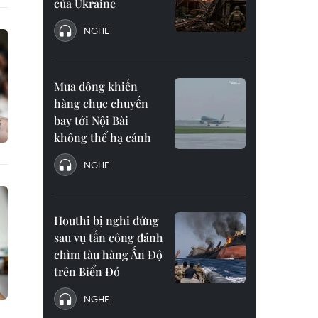
của Ukraine
NGHE
Mưa dông khiến
hàng chục chuyến
bay tới Nội Bài
không thể hạ cánh
NGHE
Houthi bị nghi đứng
sau vụ tấn công đánh
chìm tàu hàng Ấn Độ
trên Biển Đỏ
NGHE