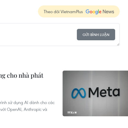
Theo dõi VietnamPlus
GỬI BÌNH LUẬN
ộng cho nhà phát
rình sử dụng AI dành cho các
 với OpenAI, Anthropic và