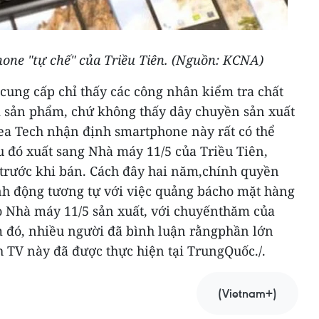
ne "tự chế" của Triều Tiên. (Nguồn: KCNA)
ung cấp chỉ thấy các công nhân kiểm tra chất
i sản phẩm, chứ không thấy dây chuyền sản xuất
a Tech nhận định smartphone này rất có thể
u đó xuất sang Nhà máy 11/5 của Triều Tiên,
 trước khi bán.
Cách đây hai năm,chính quyền
nh động tương tự với việc quảng bácho mặt hàng
 Nhà máy 11/5 sản xuất, với chuyếnthăm của
m đó, nhiều người đã bình luận rằngphần lớn
 TV này đã được thực hiện tại TrungQuốc./.
(Vietnam+)