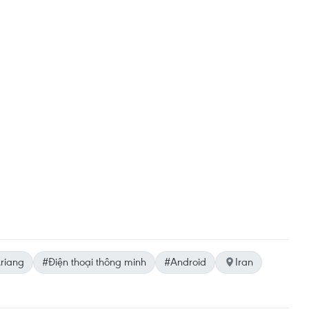
riang
#Điện thoại thông minh
#Android
Iran