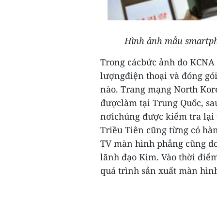
Hình ảnh mẫu smartpho
Trong cácbức ảnh do KCNA c
lượngđiện thoại và đóng gó
nào.
Trang mạng North Kore
đượclàm tại Trung Quốc, sa
nơichúng được kiểm tra lại
Triều Tiên cũng từng có hà
TV màn hình phẳng cũng do
lãnh đạo Kim. Vào thời điể
quá trình sản xuất màn hình