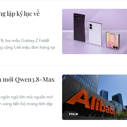
 lập kỷ lục về
/8, ba mẫu Galaxy Z Fold8
g cộng 1,44 triệu đơn hàng tại
ớn mới Qwen3.8-Max
nh ngôn ngữ lớn mã nguồn mở
 sang tiến bộ mang tính tập