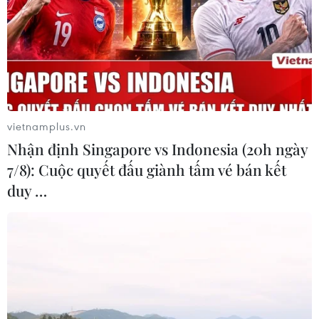
tế Thiếu nhi 1/6, Bảo tàng Phụ nữ Việt Nam đã phối hợp
với Quỹ Giao lưu quốc tế Nhật Bản để tổ chức sự kiện
“Chào Hè cùng văn hóa Nhật Bản.”
vietnamplus.vn
Nhận định Singapore vs Indonesia (20h ngày
7/8): Cuộc quyết đấu giành tấm vé bán kết
duy …
Học sinh Hà Nội háo hức trải