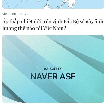
vietnamplus.vn
Áp thấp nhiệt đới trên vịnh Bắc Bộ sẽ gây ảnh
hưởng thế nào tới Việt Nam?
Hơn 80 tác phẩm gốm trưng bày ở triển
lãm Yakishime-Dáng hình của Đất
27/04/2023 07:20
Triển lãm trưng bày hơn 80 tác phẩm gốm theo 3 nội
dung gồm các trà cụ dùng trong trà đạo, nét văn hóa
truyền thống quan trọng của Nhật Bản; dụng cụ ăn uống
và các tác phẩm nghệ thuật đa dạng.