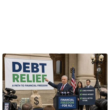
Chiều 14/5, tại Khu Du lịch Tam Chúc, thị trấn
Ba Sao, huyện Kim Bảng, Hà Nam, đã diễn ra
Chương trình biểu diễn nghệ thuật truyền thống
Nhật Bản.
Đây là hoạt động nằm trong khuôn khổ Tuần
Văn hóa, Du lịch Hà Nam năm 2023 và Chương
trình giao lưu biểu diễn nghệ thuật truyền
thống Việt Nam-Nhật Bản.
Đoàn Nhật Bản đã giới thiệu đến khán giả tiết
mục Sambaso-biểu diễn Kyogen qua phần biểu
diễn của cha con nghệ sỹ Ogasawara Tadashi và
Ogasawara Hiroaki.
[Chiêm ngưỡng các tác phẩm gốm Yakishime