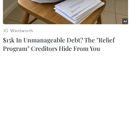
Hiroaki.
JG Wentworth
$15k In Unmanageable Debt? The "Relief
Program" Creditors Hide From You
Tiết mục Sambaso-biểu diễn Kyogen qua phần biểu diễn của
cha con nghệ sỹ Ogasawara Tadashi và Ogasawara Hiroaki.
(Ảnh: Nguyễn Chinh/TTXVN)