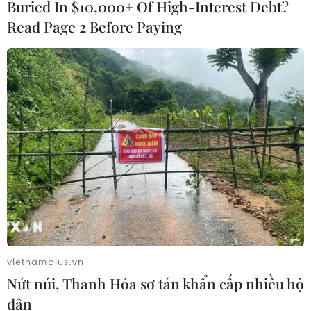
Buried In $10,000+ Of High-Interest Debt?
Nhật Bản-Việt Nam" qua nghệ thuật truyền
Read Page 2 Before Paying
thống Kyogen và nghệ thuật chèo./.
(TTXVN/Vietnam+)
vietnamplus.vn
Nứt núi, Thanh Hóa sơ tán khẩn cấp nhiều hộ
dân