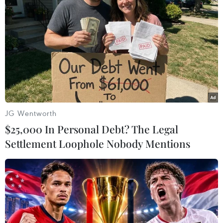
JG Wentworth
$25,000 In Personal Debt? The Legal
Settlement Loophole Nobody Mentions
Thiếu nhi Hà Nội hào hứng trải
nghiệm văn hóa Nhật Bản
01/06/2022 07:01
Nhằm tạo sân chơi cho các bạn nhỏ trong dịp Quốc