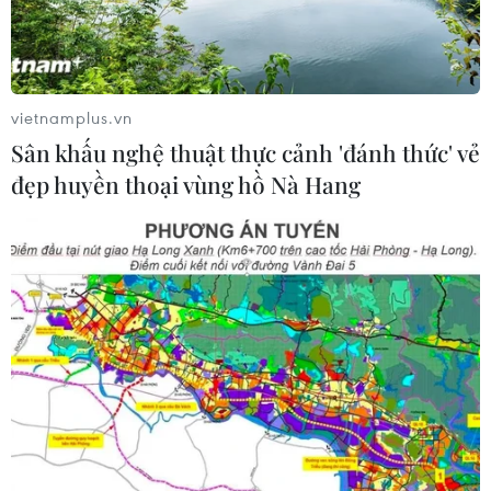
đặc trưng sông nước
09/08/2026 08:25
vietnamplus.vn
Lộ diện trường đại học đầu tiên có
Sân khấu nghệ thuật thực cảnh 'đánh thức' vẻ
điểm chuẩn cán mốc tuyệt đối 30/30
đẹp huyền thoại vùng hồ Nà Hang
điểm
09/08/2026 08:13
Tỉnh Quảng Ninh mở hướng kết nối
mới với chuỗi kinh tế phía Bắc
09/08/2026 08:04
Điểm chuẩn Trường Đại học Thương
mại dao động từ 21,5 đến 26,5 điểm