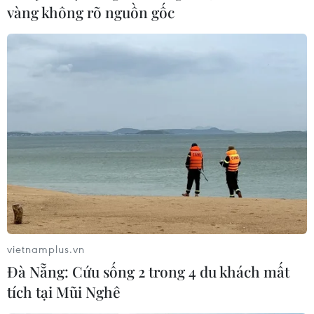
vàng không rõ nguồn gốc
Tuyên dương "Những người có uy tín tiêu
vietnamplus.vn
biểu vùng Tây Bắc"
Đà Nẵng: Cứu sống 2 trong 4 du khách mất
06/12/2016 01:50
tích tại Mũi Nghê
Thời gian qua, những người có uy tín đã đóng góp