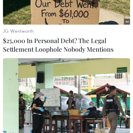
JG Wentworth
$25,000 In Personal Debt? The Legal
Settlement Loophole Nobody Mentions
Tuyên dương 30 thanh niên dân tộc, tín đồ tôn giáo tiêu biểu
cụm miền núi Đông Bắc Bộ. (Ảnh: Thu Hằng/TTXVN)
Tối 12/12, tại thành phố Thái Nguyên, tỉnh Thái
Nguyên, Trung ương Đoàn Thanh niên Cộng
sản Hồ Chí Minh tổ chức lễ tuyên dương thanh
niên dân tộc thiểu số, thanh niên tín đồ tôn giáo
tiêu biểu cụm miền núi Đông Bắc Bộ.