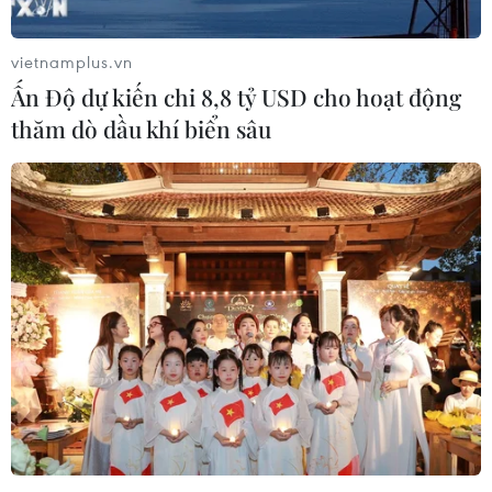
vietnamplus.vn
Ấn Độ dự kiến chi 8,8 tỷ USD cho hoạt động
thăm dò dầu khí biển sâu
Giải Lương Định Của: Giảm một nửa số
người được tuyên dương
21/11/2016 07:22
Nếu như những năm trước, số lượng gương tiêu biểu
được khen thưởng của giải Lương Định Của là 150
người thì năm 2016 ban tổ chức chỉ chọn 85 người,
giảm gần một nửa.