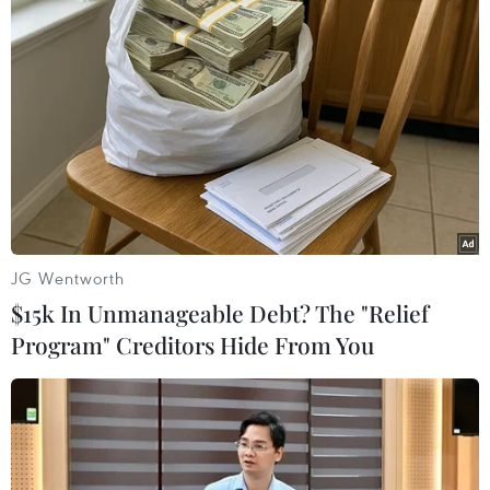
#Du lịch Thái Nguyên
#Trung ương Đoàn
#Tuyên dương
#Thanh niên tiêu biểu
JG Wentworth
#Dân tộc thiểu số
Thái Nguyên
$15k In Unmanageable Debt? The "Relief
Program" Creditors Hide From You
Theo dõi VietnamPlus