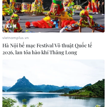
Hà Nội đề xuất gia hạn 6 tháng đối
với 6 dự án đầu tư quy mô lớn
09/08/2026 08:42
Hải Phòng dự kiến còn 780 trường
vietnamplus.vn
mầm non, tiểu học và THCS công lập
Hà Nội bế mạc Festival Võ thuật Quốc tế
09/08/2026 08:42
2026, lan tỏa hào khí Thăng Long
Trường Đại học Ngoại thương công
bố điểm chuẩn, cao nhất lên đến 29,7
điểm
09/08/2026 08:32
Cần Thơ phát triển đô thị gắn liền với