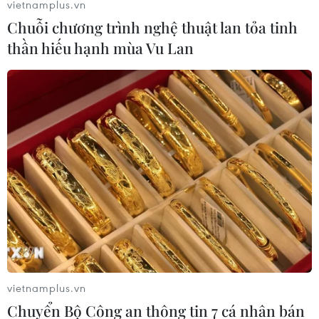
vietnamplus.vn
Chuỗi chương trình nghệ thuật lan tỏa tinh
thần hiếu hạnh mùa Vu Lan
Tuyên dương học sinh đạt thành tích cao
trong thi quốc gia và quốc tế
03/12/2016 15:07
Thủ tướng tới dự Lễ tuyên dương và chúc mừng gần 40
em học sinh, sinh viên đoạt Huy chương Olympic khu
vực và quốc tế; cùng với những học sinh đạt điểm cao
vietnamplus.vn
trong Kỳ thi Trung học Phổ thông quốc gia.
Chuyển Bộ Công an thông tin 7 cá nhân bán