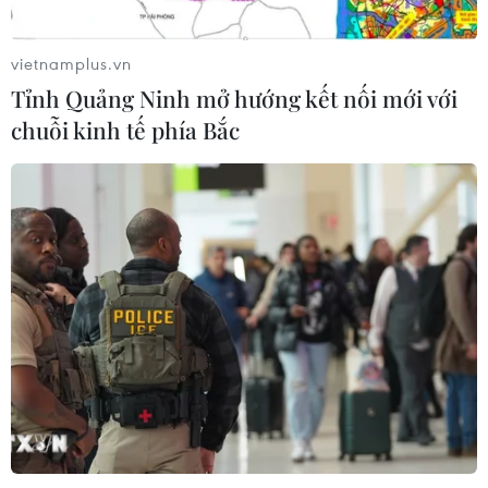
09/08/2026 08:02
vietnamplus.vn
Tỉnh Quảng Ninh mở hướng kết nối mới với
Từ 10-11/8, Bắc Bộ và Trung Bộ có
chuỗi kinh tế phía Bắc
nơi nắng nóng gay gắt trên 37 độ C
09/08/2026 07:57
Ngư dân trôi dạt trên biển được các
tàu cá cứu vớt, đưa vào bờ an toàn
09/08/2026 07:45
Tuổi trẻ Điện Biên tiếp nhận ngọn
đuốc Hành trình “Tôi yêu Tổ quốc
tôi”