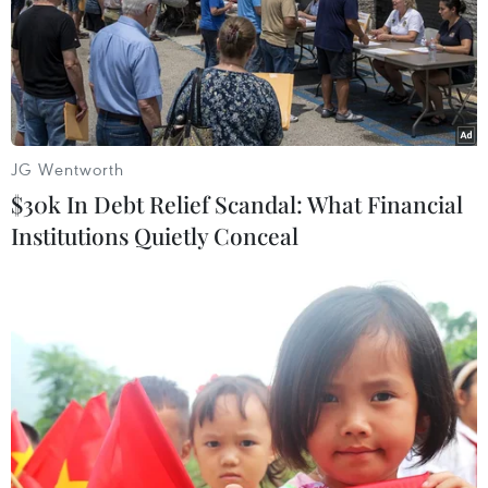
phố Hồ Chí Minh năm 2016
08/10/2016 00:16
10 gương doanh nhân trẻ xuất sắc và 10 gương doanh
nhân trẻ tiêu biểu của TP.HCM năm 2016 được vinh
danh tối 7/10 tại Trung tâm Hội nghị White Palace.
JG Wentworth
$30k In Debt Relief Scandal: What Financial
Institutions Quietly Conceal