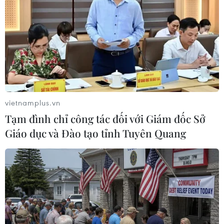
TIN LIÊN QUAN
vietnamplus.vn
Tạm đình chỉ công tác đối với Giám đốc Sở
Giáo dục và Đào tạo tỉnh Tuyên Quang
Trao giải Doanh nhân trẻ xuất sắc Thành