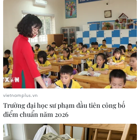
cán bộ Đoàn, Hội cụm miền núi Đông Bắc Bộ
với một số chuyên đề như những chủ trương,
chính sách của Đảng, Nhà nước về công tác dân
tộc và thực hiện chính sách dân tộc trong công
tác Đoàn và phong trào thanh niên; tình hình
tôn giáo và công tác quản lý Nhà nước đối với
hoạt động tôn giáo ở Việt Nam hiện nay; khái
quát chung tình hình tôn giáo và công tác quản
lý Nhà nước về tôn giáo…/.
(TTXVN/Vietnam+)
vietnamplus.vn
Trường đại học sư phạm đầu tiên công bố
điểm chuẩn năm 2026