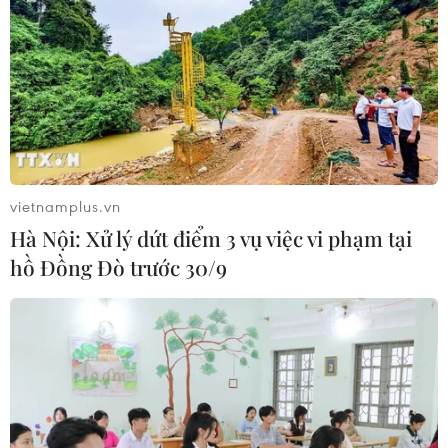
vietnamplus.vn
Hà Nội: Xử lý dứt điểm 3 vụ việc vi phạm tại
hồ Đồng Đò trước 30/9