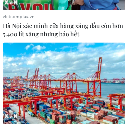
vietnamplus.vn
Hà Nội xác minh cửa hàng xăng dầu còn hơn
5.400 lít xăng nhưng báo hết
TIN CÙNG CHUYÊN MỤC
Năm học 2026-2027: Không dạy
trước lớp 1, đẩy mạnh STEM, AI và
tiếng Anh