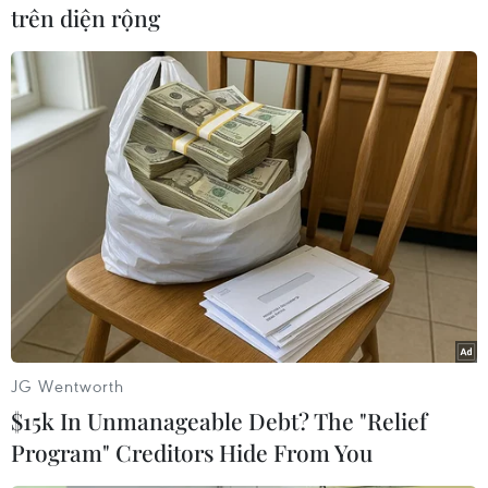
IPDC là diễn đàn đa phương duy nhất trong hệ
trên diện rộng
thống Liên hợp quốc nhằm thúcđẩy phát triển
thông tin truyền thông ở các nước đang phát
triển. Trong 3 thậpkỷ qua, IPDC đã dành hơn
200 triệu USD cho hơn 1.500 dự án phát triển
thông tintruyền thông đại chúng ở hơn 140
nước trên toàn cầu./.
(TTXVN)
JG Wentworth
$15k In Unmanageable Debt? The "Relief
Program" Creditors Hide From You