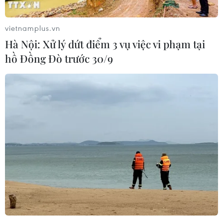
Trường Đại học Khoa học Tự nhiên,
Đại học Quốc gia Hà Nội năm 2026?
vietnamplus.vn
09/08/2026 08:52
Hà Nội: Xử lý dứt điểm 3 vụ việc vi phạm tại
hồ Đồng Đò trước 30/9
Phát huy vai trò "đại sứ văn hóa, đất
nước và con người Việt Nam" của
kiều bào
09/08/2026 08:52
Hà Nội đề xuất gia hạn 6 tháng đối
với 6 dự án đầu tư quy mô lớn
09/08/2026 08:42
Hải Phòng dự kiến còn 780 trường