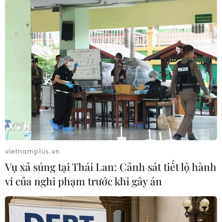
#Liên hợp quốc
#UNESCO
#Nhà báo
#Trừng phạt
Áo
vietnamplus.vn
Theo dõi VietnamPlus
Vụ xả súng tại Thái Lan: Cảnh sát tiết lộ hành
vi của nghi phạm trước khi gây án