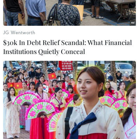
kêu gọi các nước bảovệ các nhà báo trong các
hoạt động nghiệp vụ báo chí và trừng phạt các
hành độngbạo lực chống nhà báo, thúc đẩy bình
đẳng giới trong lĩnh vực thông tin báo chívà
JG Wentworth
truyền thông.
$30k In Debt Relief Scandal: What Financial
Institutions Quietly Conceal
Trong báo cáo về an toàn của các nhà báo và
nguy cơ các hành động xâm hại nhàbáo không
bị trừng phạt, Tổng Giám đốc UNESCO Irina
Bokova nêu bật nhu cầu bứcxúc về các hành
động bạo lực nhằm vào nhà báo đang tác
nghiệp mà không bị trừngphạt khiến tội phạm
này có xu hướng gia tăng. Trong 245 vụ nhà báo
bị giết hạimà bà đã chính thức lên án và yêu
cầu những nước có liên quan xử lý từ năm2006-
2009, chỉ có 101 vụ được các nước phản hồi và