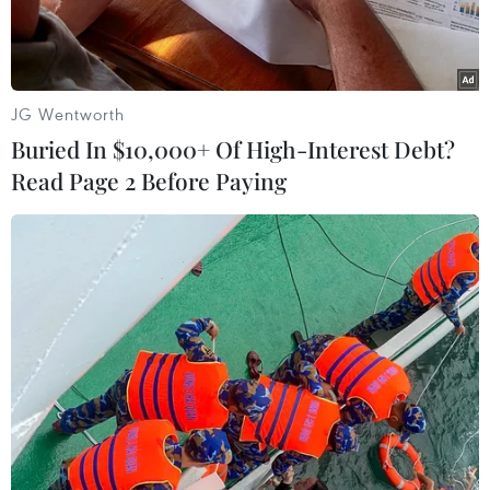
JG Wentworth
Buried In $10,000+ Of High-Interest Debt?
Read Page 2 Before Paying
Điều khiển thiết bị bay theo sơ đồ bố trí khảo nghiệm tại ruộng
lúa. (Ảnh: Bích Hồng/TTXVN)
Việc quản lý sản xuất nông nghiệp để cung ứng
lương thực, thực phẩm sao cho hiệu quả và chất
lượng là yêu cầu cần thiết của mỗi doanh
nghiệp và nông dân hiện nay.