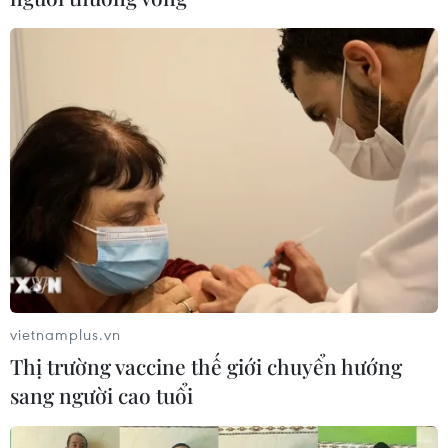
Tây Ninh thúc đẩy bình dân học vụ số, tạo động
lực phát triển kinh tế số
Thành lập Hội đồng cấp Nhà nước xét tặng các
giải thưởng khoa học và công nghệ
Đến năm 2030, Việt Nam làm chủ ít nhất 4 công
nghệ chiến lược
vietnamplus.vn
Thị trường vaccine thế giới chuyển hướng
TIN LIÊN QUAN
sang người cao tuổi