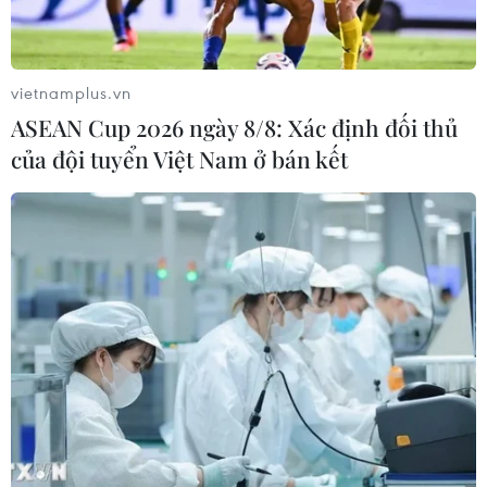
nguyên vươn mình.
(TTXVN/Vietnam+)
vietnamplus.vn
ASEAN Cup 2026 ngày 8/8: Xác định đối thủ
của đội tuyển Việt Nam ở bán kết
#trí tuệ nhân tạo
#nông nghiệp công nghệ cao