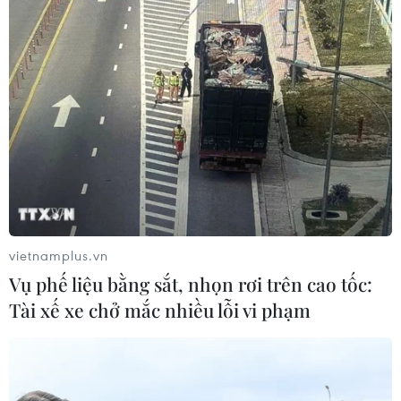
vietnamplus.vn
Vụ phế liệu bằng sắt, nhọn rơi trên cao tốc:
TIN CÙNG CHUYÊN MỤC
Tài xế xe chở mắc nhiều lỗi vi phạm
EU triển khai mạng vệ tinh riêng,
củng cố chủ quyền số
08/08/2026 04:15