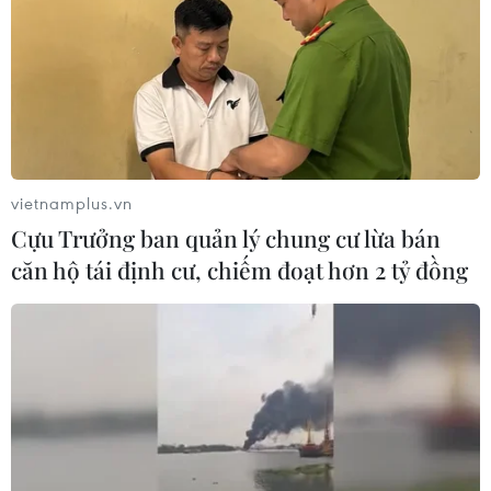
vietnamplus.vn
Cựu Trưởng ban quản lý chung cư lừa bán
căn hộ tái định cư, chiếm đoạt hơn 2 tỷ đồng
Bộ Nông nghiệp và Môi trường: “Đường
lớn” rộng mở, vững tin vươn tầm cao mới
10/03/2025 01:58
Trong tuần qua, bộ máy mới của Bộ Nông nghiệp và