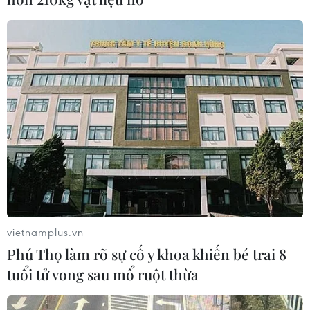
vietnamplus.vn
Phú Thọ làm rõ sự cố y khoa khiến bé trai 8
tuổi tử vong sau mổ ruột thừa