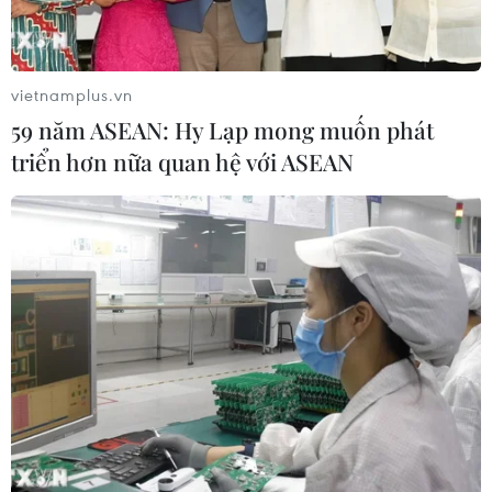
vietnamplus.vn
59 năm ASEAN: Hy Lạp mong muốn phát
triển hơn nữa quan hệ với ASEAN