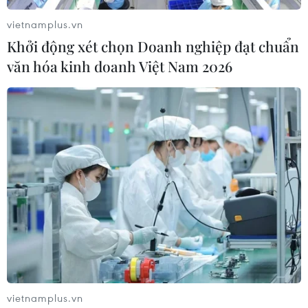
vietnamplus.vn
Khởi động xét chọn Doanh nghiệp đạt chuẩn
văn hóa kinh doanh Việt Nam 2026
Chào tuần trong sắc xanh, chỉ số VN-
Index lên mức 674 điểm
21/11/2016 08:17
Chỉ số VN-Index chào tuần mới trong sắc xanh với mức
tăng hơn 1 điểm và lên ngưỡng 674 điểm trong phiên
vietnamplus.vn