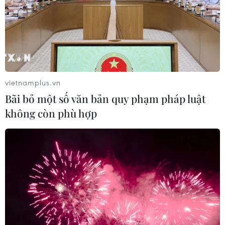
vietnamplus.vn
Bãi bỏ một số văn bản quy phạm pháp luật
không còn phù hợp
TIN CÙNG CHUYÊN MỤC
Chứng khoán 6/8: Cổ phiếu hóa chất
tăng trần, trắng bên bán giữa phiên
đỏ lửa
06/08/2026 09:40