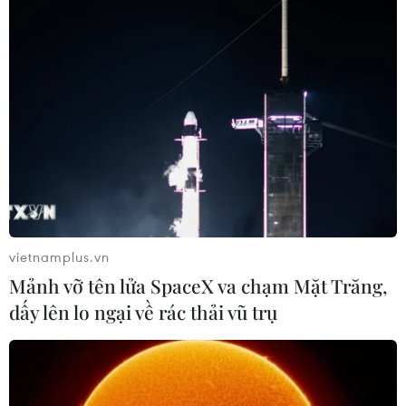
TIN LIÊN QUAN
vietnamplus.vn
Mảnh vỡ tên lửa SpaceX va chạm Mặt Trăng,
dấy lên lo ngại về rác thải vũ trụ
Ba nhà đầu tư nước ngoài đồng đăng ký
giao dịch cổ phiếu VNM
18/11/2016 08:05