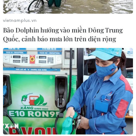
Index trượt dốc mất hơn 62 điểm
22/07/2026 09:48
vietnamplus.vn
Bão Dolphin hướng vào miền Đông Trung
Quốc, cảnh báo mưa lớn trên diện rộng
Xem thêm
CƠ QUAN CHỦ QUẢN: THÔNG TẤN XÃ VIỆT NAM
Tổng Biên tập: TRẦN TIẾN DUẨN
Phó Tổng Biên tập: NGUYỄN THỊ TÁM, KHÚC THANH
THỦY
Sở hữu trí tuệ
Quy định sử dụng