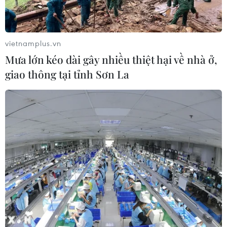
vietnamplus.vn
Mưa lớn kéo dài gây nhiều thiệt hại về nhà ở,
giao thông tại tỉnh Sơn La
Facebook tung hàng tỷ USD mua lại cổ
phiếu vào đầu năm tới
19/11/2016 13:47
Ban giám đốc Facebook đã đồng ý chi 6 tỷ USD để mua
lại cổ phiếu của mạng xã hội hàng đầu thế giới này
vào đầu năm tới.