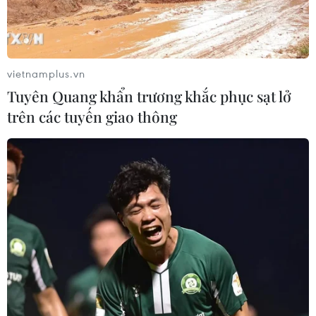
vietnamplus.vn
Tuyên Quang khẩn trương khắc phục sạt lở
trên các tuyến giao thông
Ảnh minh họa. (Nguồn: TTXVN)
Ngày 21/11, hơn 74,2 triệu cổ phiếu của Công ty
cổ phần Cấp nước Hải Phòng (mã: HPW) và 60
triệu cổ phiếu của Công ty cổ phần Xe khách Sài