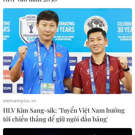
#Chứng khoán
#Cổ phần
#Cổ phiếu
#Hàng không
#Sàn UpCoM
#Mã BSG
#Mã HPW
TP. Hà Nội
TP. Hải Phòng
Tp. Hồ Chí Minh
Theo dõi VietnamPlus
vietnamplus.vn
HLV Kim Sang-sik: 'Tuyển Việt Nam hướng
tới chiến thắng để giữ ngôi đầu bảng'