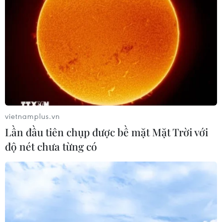
Ba tổ chức tài chính quốc tế là DC Developing Markets
Strategies plc, CH SE Asia Investment Holding pte và
Amersham Industries ltd đồng thời đăng ký giao dịch cổ
phiếu VNM trên sàn HoSE.
vietnamplus.vn
Lần đầu tiên chụp được bề mặt Mặt Trời với
độ nét chưa từng có