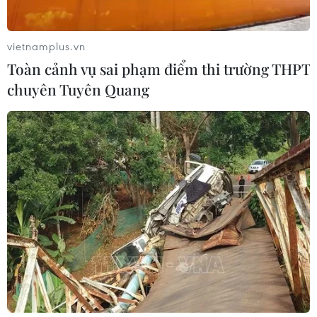
phiếu SpaceX vẫn rớt giá do "đốt
tiền" cho AI
vietnamplus.vn
05/08/2026 06:51
Toàn cảnh vụ sai phạm điểm thi trường THPT
chuyên Tuyên Quang
Phố Wall lập kỷ lục mới nhờ đà tăng
của nhóm cổ phiếu AI
05/08/2026 00:37
Tỷ phú Jeff Bezos bán 15 triệu cổ
phiếu Amazon trị giá hơn 4 tỷ USD
04/08/2026 23:29
Phố Wall lập đỉnh lịch sử khi giá dầu